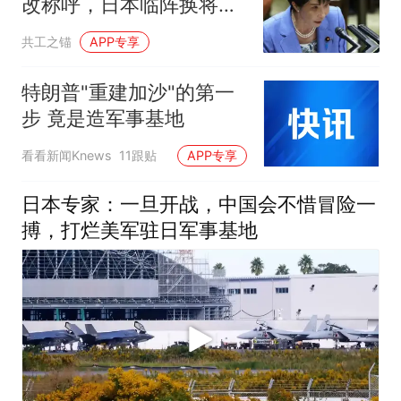
改称呼，日本临阵换将，
中俄军舰绕日航行
共工之锚
APP专享
特朗普"重建加沙"的第一
步 竟是造军事基地
看看新闻Knews
11跟贴
APP专享
日本专家：一旦开战，中国会不惜冒险一
搏，打烂美军驻日军事基地