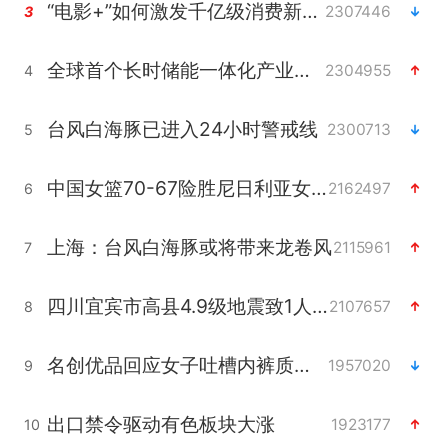
“电影+”如何激发千亿级消费新活力？
2307446
3
全球首个长时储能一体化产业园量产
2304955
4
台风白海豚已进入24小时警戒线
2300713
5
中国女篮70-67险胜尼日利亚女篮
2162497
6
上海：台风白海豚或将带来龙卷风
2115961
7
四川宜宾市高县4.9级地震致1人死亡
2107657
8
名创优品回应女子吐槽内裤质量差
1957020
9
出口禁令驱动有色板块大涨
1923177
10