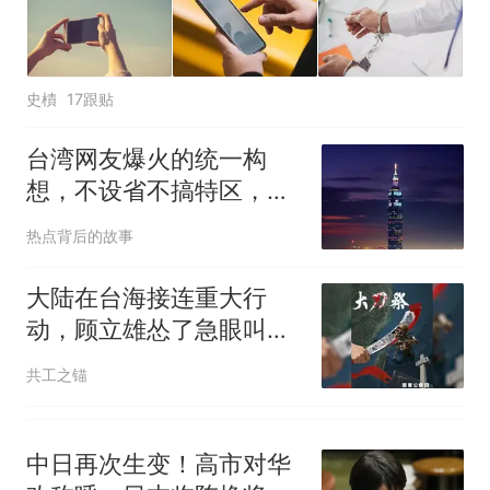
因老师一句“跟我回家”改写了
人生
史樍
17跟贴
台湾网友爆火的统一构
想，不设省不搞特区，照
搬夏威夷模式？
热点背后的故事
大陆在台海接连重大行
动，顾立雄怂了急眼叫
嚣：日本应介入台海
共工之锚
中日再次生变！高市对华