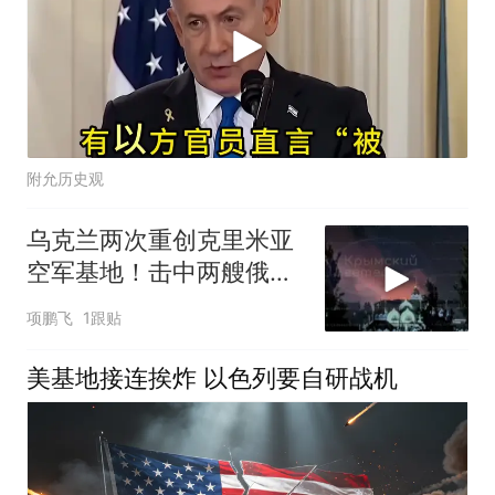
附允历史观
乌克兰两次重创克里米亚
空军基地！击中两艘俄罗
斯军船
项鹏飞
1跟贴
美基地接连挨炸 以色列要自研战机