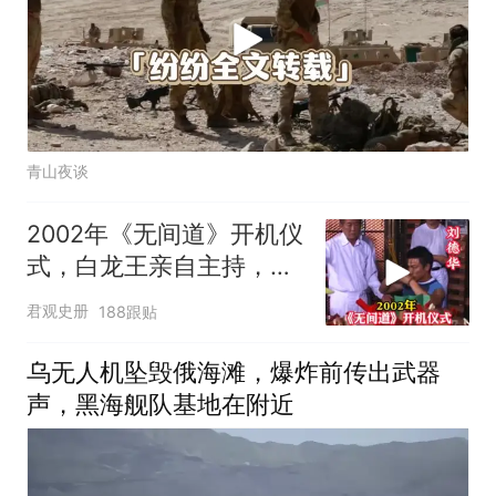
青山夜谈
2002年《无间道》开机仪
式，白龙王亲自主持，预
言句句成真！
君观史册
188跟贴
乌无人机坠毁俄海滩，爆炸前传出武器
声，黑海舰队基地在附近