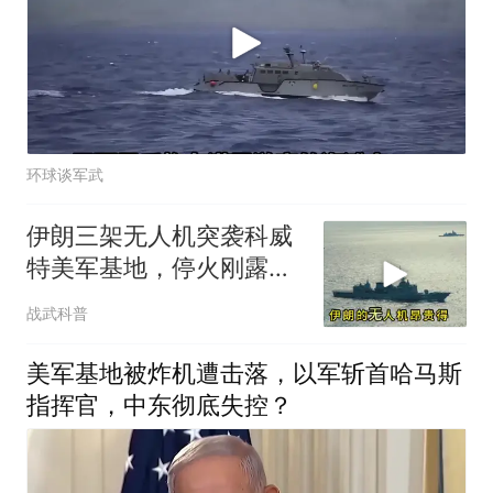
环球谈军武
伊朗三架无人机突袭科威
特美军基地，停火刚露头
就被掐了回去，这招边打
战武科普
边谈玩得真狠
美军基地被炸机遭击落，以军斩首哈马斯
指挥官，中东彻底失控？