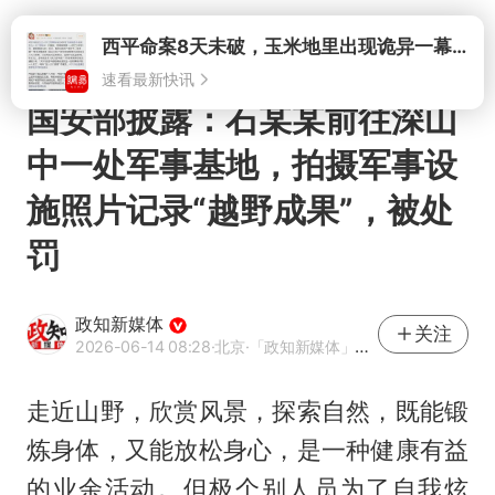
打开
西平命案8天未破，玉米地里出现诡异一幕，我突然想起了欧金中
速看最新快讯
国安部披露：石某某前往深山
中一处军事基地，拍摄军事设
施照片记录“越野成果”，被处
罚
政知新媒体
关注
2026-06-14 08:28
·北京
·「政知新媒体」官方账号
走近山野，欣赏风景，探索自然，既能锻
炼身体，又能放松身心，是一种健康有益
的业余活动。但极个别人员为了自我炫