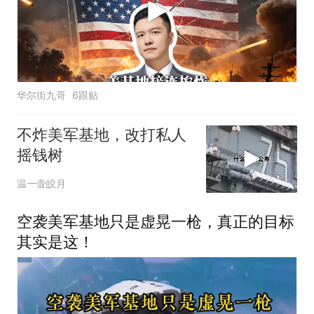
华尔街九哥
6跟贴
不炸美军基地，改打私人
摇钱树
温一壶皎月
空袭美军基地只是虚晃一枪，真正的目标
其实是这！