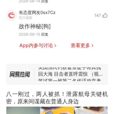
2026-06-14
回复
有态度网友0sx7Cz
147
四川成都
故作神秘[狗]
那个在床头放菜刀的女孩，
热
2026-06-15
回复
因老师一句“跟我回家”改写了
人生
费大厨“全国小炒肉大王”称
新
App内参与讨论
查看更多
号，仅凭视频评出？中国烹饪
协会回应
美国渔民钓获鲨鱼徒手将其拽
回大海 目击者直呼震惊 （视频
来源：参考消息）
笔试第一被第二名传话劝弃考
官方通报
佛山一中学招聘物理教师，笔
试前13名均遭淘汰？教育局：
八一刚过，两人被抓！泄露航母关键机
已叫停招聘，成立调查组全面
台风"白海豚"中心附近最大风
密，原来间谍藏在普通人身边
核查
力已达15级 最新研判
那个在床头放菜刀的女孩，
热