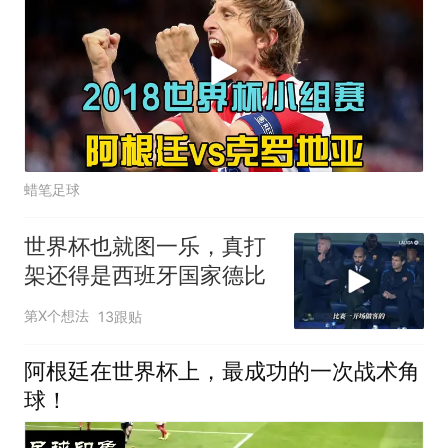
蜡笔足球
世界杯也就图一乐，真打
架还得是西班牙国家德比
第X个想法
13跟贴
阿根廷在世界杯上，最成功的一次战术角
球！