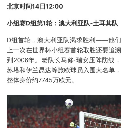
北京时间14日12:00
小组赛D组第1轮：澳大利亚队-土耳其队
D组首轮，澳大利亚队渴求胜利——他们
上一次在世界杯小组赛首轮取胜还要追溯
到2006年。老队长马修·瑞安压阵防线，
苏塔和伊兰昆达等旅欧球员入围大名单，
整体身价约7745万欧元。