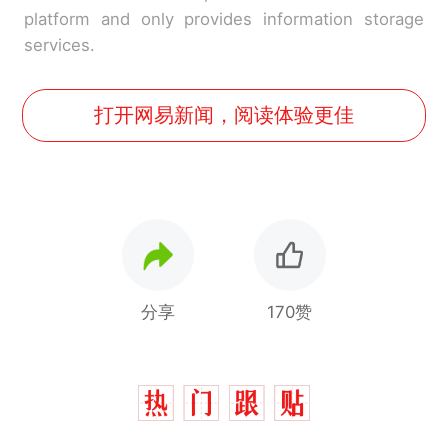
platform and only provides information storage
services.
打开网易新闻，阅读体验更佳
分享
170赞