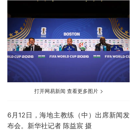
打开网易新闻 查看更多图片
6月12日，海地主教练（中）出席新闻发
布会。新华社记者 陈益宸 摄