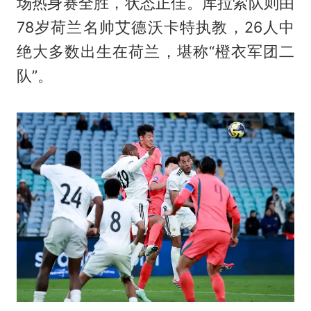
场热身赛全胜，状态正佳。库拉索队则由
78岁荷兰名帅艾德沃卡特执教，26人中
绝大多数出生在荷兰，堪称“橙衣军团二
队”。