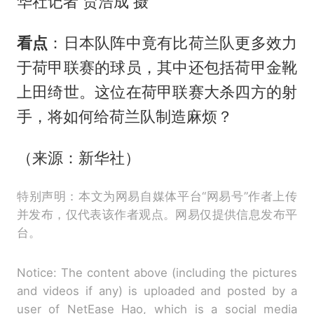
华社记者 贾浩成 摄
看点
：日本队阵中竟有比荷兰队更多效力
于荷甲联赛的球员，其中还包括荷甲金靴
上田绮世。这位在荷甲联赛大杀四方的射
手，将如何给荷兰队制造麻烦？
（来源：新华社）
特别声明：本文为网易自媒体平台“网易号”作者上传
并发布，仅代表该作者观点。网易仅提供信息发布平
台。
Notice: The content above (including the pictures
and videos if any) is uploaded and posted by a
user of NetEase Hao, which is a social media