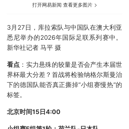
打开网易新闻 查看更多图片
3月27日，库拉索队与中国队在澳大利亚
悉尼举办的2026年国际足联系列赛中。
新华社记者 马平 摄
看点
：实力悬殊的较量是否会产生本届世
界杯最大分差？首战将检验纳格尔斯曼治
下的德国队能否真正撕掉“小组赛慢热”的
标签。
北京时间15日4:00
小组赛F组第1轮：荷兰队-日本队