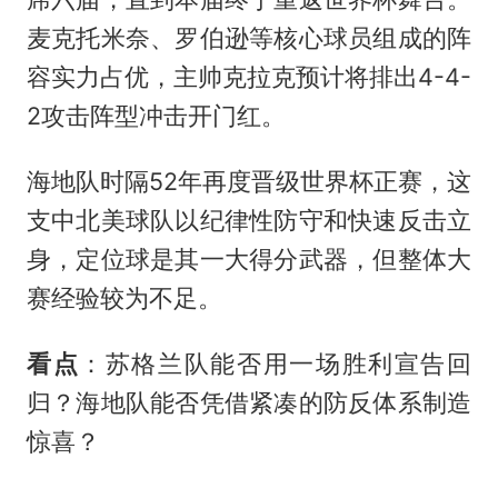
麦克托米奈、罗伯逊等核心球员组成的阵
容实力占优，主帅克拉克预计将排出4-4-
2攻击阵型冲击开门红。
海地队时隔52年再度晋级世界杯正赛，这
支中北美球队以纪律性防守和快速反击立
身，定位球是其一大得分武器，但整体大
赛经验较为不足。
看点
：苏格兰队能否用一场胜利宣告回
归？海地队能否凭借紧凑的防反体系制造
惊喜？