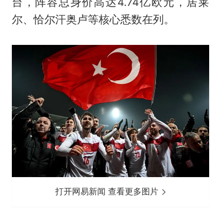
台，阵容总身价高达4.74亿欧元，居莱
尔、恰尔汗奥卢等核心悉数在列。
打开网易新闻 查看更多图片