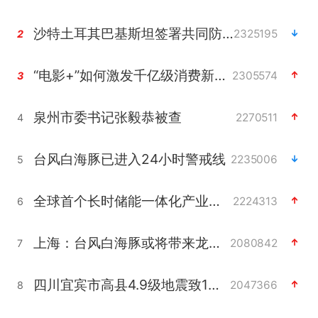
沙特土耳其巴基斯坦签署共同防务协议
2325195
2
“电影+”如何激发千亿级消费新活力？
2305574
3
泉州市委书记张毅恭被查
2270511
4
台风白海豚已进入24小时警戒线
2235006
5
全球首个长时储能一体化产业园量产
2224313
6
上海：台风白海豚或将带来龙卷风
2080842
7
四川宜宾市高县4.9级地震致1人死亡
2047366
8