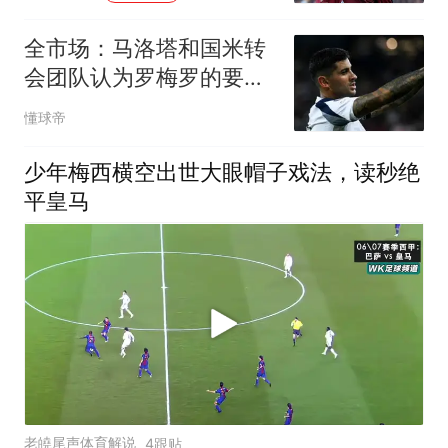
全市场：马洛塔和国米转
会团队认为罗梅罗的要价
过高
懂球帝
少年梅西横空出世大眼帽子戏法，读秒绝
平皇马
老皢尾声体育解说
4跟贴