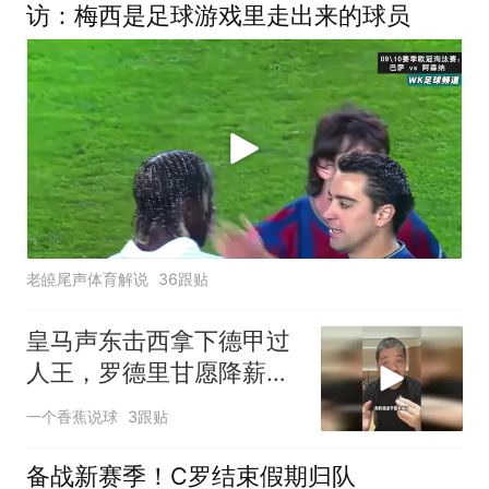
访：梅西是足球游戏里走出来的球员
老皢尾声体育解说
36跟贴
皇马声东击西拿下德甲过
人王，罗德里甘愿降薪投
靠，维尼危险了！
一个香蕉说球
3跟贴
备战新赛季！C罗结束假期归队