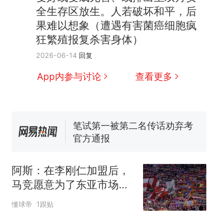
全生存区放生。人若破坏和平，后
果难以想象（遭遇有害菌癌细胞疯
狂繁殖报复杀害身体）
那个在床头放菜刀的女孩，
热
2026-06-14
回复
因老师一句“跟我回家”改写了
人生
App内参与讨论
查看更多
费大厨“全国小炒肉大王”称
新
号，仅凭视频评出？中国烹饪
协会回应
笔试第一被第二名传话劝弃考
官方通报
佛山一中学招聘物理教师，笔
试前13名均遭淘汰？教育局：
已叫停招聘，成立调查组全面
台风"白海豚"中心附近最大风
核查
力已达15级 最新研判
阿斯：在李刚仁加盟后，
享界G9车型预售价公布：
马竞愿意为了东亚市场调
43.98万起
整西甲比赛时间
懂球帝
1跟贴
那个在床头放菜刀的女孩，
热