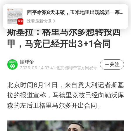
打开
西平命案8天未破，玉米地里出现诡异一幕，我突然想起了欧金中
速看最新快讯
斯基拉：格里马尔多想转投西
甲，马竞已经开出3+1合同
懂球帝
关注
2026-06-14 07:41
·北京
·懂球帝官方网易号
北京时间6月14日，来自意大利记者斯基
拉的报道宣称，马德里竞技已经向勒沃库
森的左后卫格里马尔多开出合同。