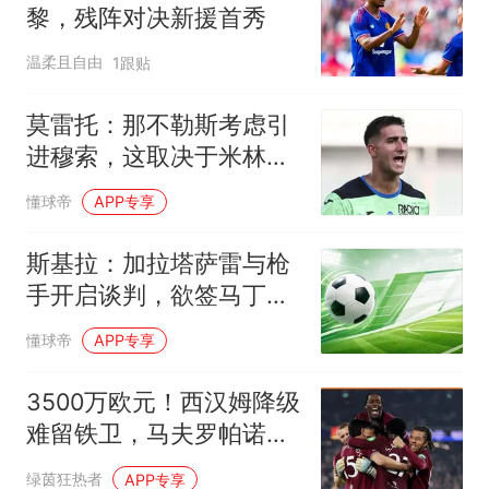
黎，残阵对决新援首秀
温柔且自由
1跟贴
莫雷托：那不勒斯考虑引
进穆索，这取决于米林科
维奇-萨维奇
懂球帝
APP专享
斯基拉：加拉塔萨雷与枪
手开启谈判，欲签马丁内
利
懂球帝
APP专享
3500万欧元！西汉姆降级
难留铁卫，马夫罗帕诺斯
或转投勒沃库森
绿茵狂热者
APP专享