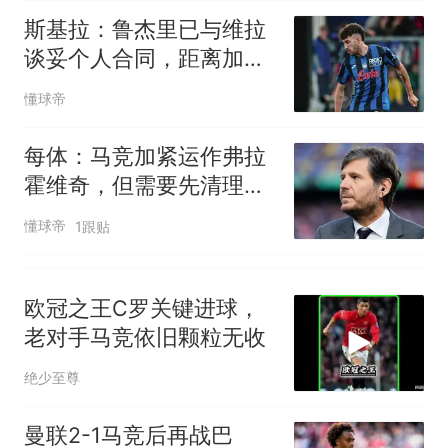
因老师一句“跟我回家”改写了
斯基拉：鲁杰里已与维拉
人生
谈妥个人合同，距离加盟
仅一步之遥
懂球帝
每体：马竞加紧运作弗拉
霍维奇，但需要先清理离
队球员
懂球帝
1跟贴
欧冠之王C罗关键进球，
老对手马竞依旧颗粒无收
绝少至尊
曼联2-1马竞后再战巴