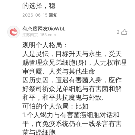
的选择，稳
2026-06-15
回复
有态度网友0ioWbL
2
江苏南京
163.com
观明个人格局：
人是灵忶，目标升天与永生，受天
赐管理众兄弟细胞(身)，人无权审理
审判魔、人类与其他生命
因历史因，遭遇有害菌入身，应作
好祭司祈众兄弟细胞与有害菌和解
和平，和平共抗魔鬼与外敌.
可怕的个人危局：比如
1.个人竭力与有害菌癌细胞对话和
平，而免疫系统仍在一线杀害有害
菌与癌细胞