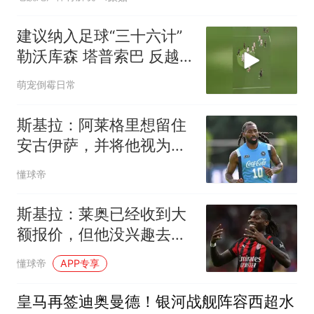
建议纳入足球“三十六计”
勒沃库森 塔普索巴 反越
位
萌宠倒霉日常
斯基拉：阿莱格里想留住
安古伊萨，并将他视为关
键球员
懂球帝
斯基拉：莱奥已经收到大
额报价，但他没兴趣去沙
特
懂球帝
APP专享
皇马再签迪奥曼德！银河战舰阵容西超水