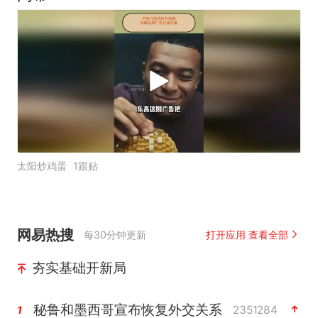
太阳炒鸡蛋
1跟贴
网易热搜
每30分钟更新
打开应用 查看全部
夯实基础开新局
秘鲁和墨西哥宣布恢复外交关系
2351284
1