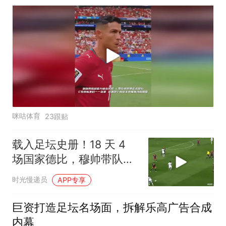
咪咕体育
23跟贴
载入足坛史册！18 天 4
场国家德比，穆帅带队冲
破巴萨垄断
时光慢递员
APP专享
巨资打造足坛名场面，拆解乐高广告合成
内幕