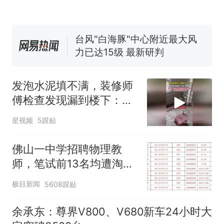
佛山一中学招聘物理教师，笔
试前13名均遭淘汰？教育局：
已叫停招聘，成立调查组全面
台风"白海豚"中心附近最大风
核查
力已达15级 最新研判
那个在床头放菜刀的女孩，
热
因老师一句“跟我回家”改写了
发泡水泥填不满，装修师
人生
傅检查发现漏到楼下：出
风口未延伸到外墙
星视频
5跟贴
佛山一中学招聘物理教
师，笔试前13名均遭淘
汰？教育局：已叫停招
极目新闻
5608跟贴
聘，成立调查组全面核查
余承东：尊界V800、V680新车24小时大