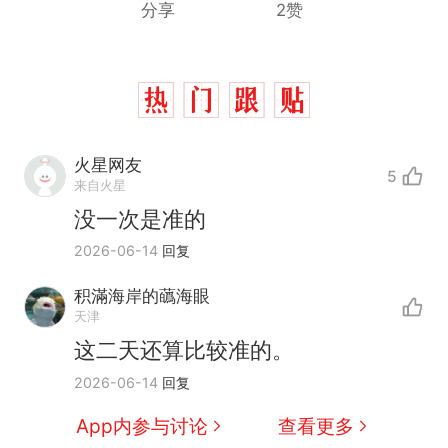
分享
2赞
火星网友
5
来自火星
没一次是准的
2026-06-14
回复
那个在床头放菜刀的女孩，
热
因老师一句“跟我回家”改写了
积滿海岸的蘤海眼
人生
费大厨“全国小炒肉大王”称
新
天津
号，仅凭视频评出？中国烹饪
这二天还算比较准的。
协会回应
美国渔民钓获鲨鱼徒手将其拽
2026-06-14
回复
回大海 目击者直呼震惊 （视频
来源：参考消息）
笔试第一被第二名传话劝弃考
App内参与讨论
查看更多
官方通报