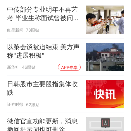
时
中传部分专业明年不再艺
考 毕业生称面试曾被问
“如何策划晚会” 专家：遏
红星新闻
78跟贴
制“艺考捷径化”
以黎会谈被迫结束 美方声
称"进展积极"
新华社
46跟贴
APP专享
日韩股市主要股指集体收
跌
证券时报
62跟贴
微信官宣功能更新，消息
撤回提示词也可删除