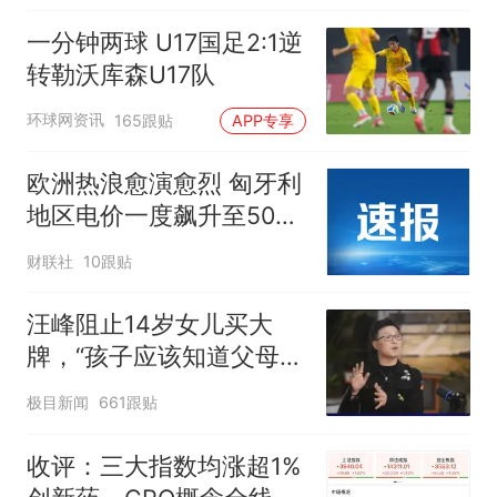
一分钟两球 U17国足2:1逆
转勒沃库森U17队
环球网资讯
165跟贴
APP专享
欧洲热浪愈演愈烈 匈牙利
地区电价一度飙升至500
欧元/兆瓦时
财联社
10跟贴
汪峰阻止14岁女儿买大
牌，“孩子应该知道父母的
不易”，称自己买衣服80%
极目新闻
661跟贴
都在淘宝
收评：三大指数均涨超1%