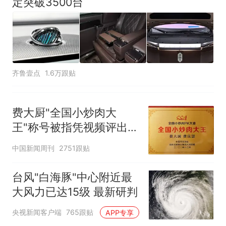
定突破3500台
齐鲁壹点
1.6万跟贴
费大厨"全国小炒肉大
王"称号被指凭视频评出
官方回应
中国新闻周刊
2751跟贴
台风"白海豚"中心附近最
大风力已达15级 最新研判
央视新闻客户端
765跟贴
APP专享