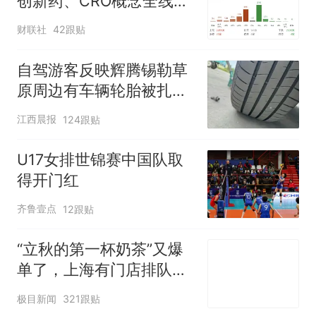
创新药、CRO概念全线走
强
财联社
42跟贴
自驾游客反映辉腾锡勒草
原周边有车辆轮胎被扎，
修理店铺换胎价格高达千
江西晨报
124跟贴
元，官方发布情况通报
U17女排世锦赛中国队取
得开门红
齐鲁壹点
12跟贴
“立秋的第一杯奶茶”又爆
单了，上海有门店排队超
500杯，店员：今天奶茶
极目新闻
321跟贴
店都很忙，要等2个多小