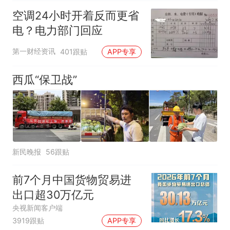
空调24小时开着反而更省
电？电力部门回应
第一财经资讯
401跟贴
APP专享
西瓜“保卫战”
新民晚报
56跟贴
前7个月中国货物贸易进
出口超30万亿元
央视新闻客户端
3919跟贴
APP专享