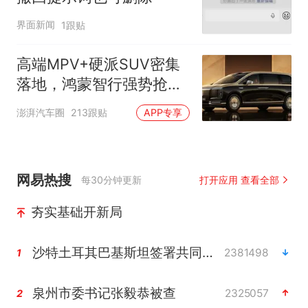
界面新闻
1跟贴
高端MPV+硬派SUV密集
落地，鸿蒙智行强势抢占
自主高端市场制高点
澎湃汽车圈
213跟贴
APP专享
网易热搜
每30分钟更新
打开应用 查看全部
夯实基础开新局
沙特土耳其巴基斯坦签署共同防务协议
2381498
1
泉州市委书记张毅恭被查
2325057
2