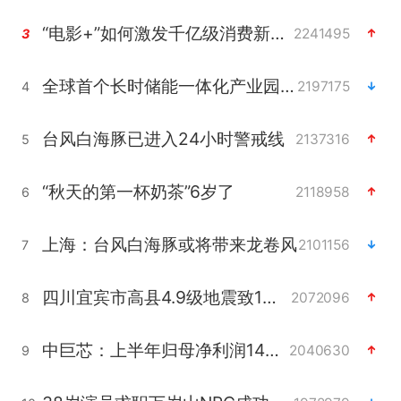
“电影+”如何激发千亿级消费新活力？
2241495
3
全球首个长时储能一体化产业园量产
2197175
4
台风白海豚已进入24小时警戒线
2137316
5
“秋天的第一杯奶茶”6岁了
2118958
6
上海：台风白海豚或将带来龙卷风
2101156
7
四川宜宾市高县4.9级地震致1人死亡
2072096
8
中巨芯：上半年归母净利润1405.77万元
2040630
9