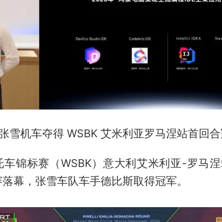
张雪机车夺得 WSBK 艾米利亚罗马涅站首回
车锦标赛（WSBK）意大利艾米利亚-罗马涅站 W
赛落幕，张雪车队车手德比斯取得冠军。