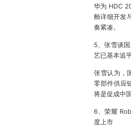
华为 HDC 
舱详细开发与发
奏紧凑。
5、张雪谈
艺已基本追
张雪认为，
零部件供应
将是促成中
6、荣耀 R
度上市