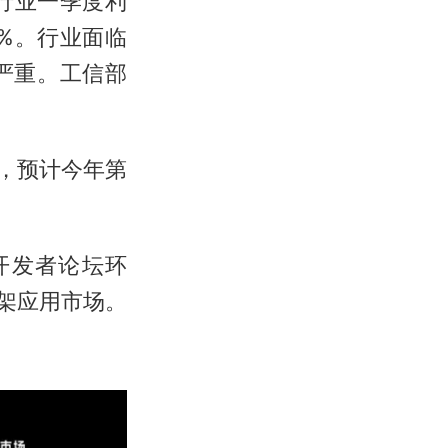
行业一季度利
9%。行业面临
严重。工信部
电脑，预计今年第
电脑开发者论坛环
上架应用市场。