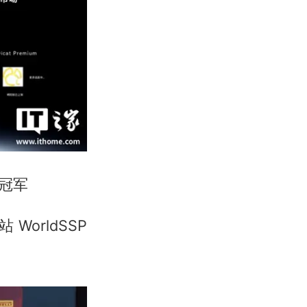
合冠军
orldSSP