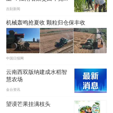
吉林镇赉变身大产业
吉刻新闻
机械轰鸣抢夏收 颗粒归仓保丰收
中国日报网
云南西双版纳建成水稻智
慧农场
金台资讯
望谟芒果挂满枝头