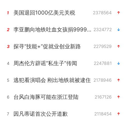
美国退回1000亿美元关税
2378564
1
李亚鹏向地铁吐血女孩捐99999元
2324772
2
探寻“技能+”促就业创业新路
2279529
3
周杰伦方辟谣“私生子”传闻
2247881
4
逃犯看演唱会 刚出地铁就被逮住
2178946
5
台风白海豚可能在浙江登陆
2167126
6
因凡蒂诺首次公开道歉
2118454
7