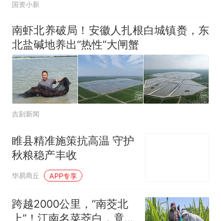
国资小新
南虾北养破局！安徽人扎根白城镇赉，东
北盐碱地养出“热性”大闸蟹
吉刻新闻
睢县精准施策抗高温 守护
秋粮稳产丰收
华易商丘
APP专享
跨越2000公里，“南茭北
上”！江南名菜茭白，竟在