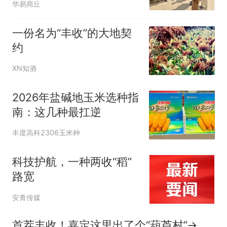
华易商丘
一份名为“丰收”的大地契
约
XN知酒
2026年盐碱地玉米选种指
南：这几种最扛逆
丰度高科2306玉米种
科技护航，一种两收“稻”
路宽
安青传媒
首茬丰收！嘉定这里出了个“葫芦村”→