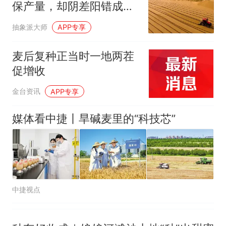
保产量，却阴差阳错成为
哥士兵搬起大石块投向移民引
世界第一沙漠麦田
争议，此前一天内数万人从摩
抽象派大师
APP专享
洛哥涌入西班牙
麦后复种正当时一地两茬
促增收
金台资讯
APP专享
媒体看中捷丨旱碱麦里的“科技芯”
中捷视点