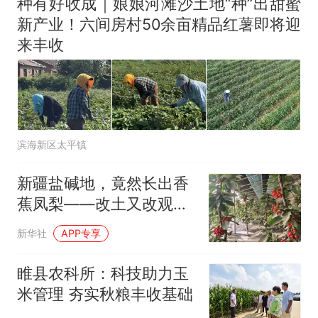
种有好收成｜娘娘河滩沙土地“种”出甜蜜
新产业！六间房村50余亩精品红薯即将迎
来丰收
滨海新区太平镇
新疆盐碱地，竟然长出香
蕉凤梨——改土又改观
念，科研帮扶让新疆年轻
新华社
APP专享
人成为懂技术、有底气的
新农人
睢县农科所：科技助力玉
米管理 夯实秋粮丰收基础