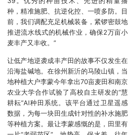
39。优秀的种苗技术、先进的精量播
种，精准施肥、抗逆化控、一喷多防。目
前，我们调配充足机械装备，紧锣密鼓地
推进流水线式的机械作业，确保2万亩小
麦丰产又丰收。”
让低产地逆袭成丰产田的故事不仅发生在
沿海盐碱地。在徐州新沂的马陵山镇，当
地种植大户李蒙今年拿出70亩麦田和南京
农业大学合作试验了高校自主研发的“慧
耕耘”AI种田系统。该平台通过卫星遥感
数据，为每一块田生成针对性的补水施肥
等种植方案。最让李蒙感慨的是，田里有
一片“老弱苗区”，地势高、保水差，往年