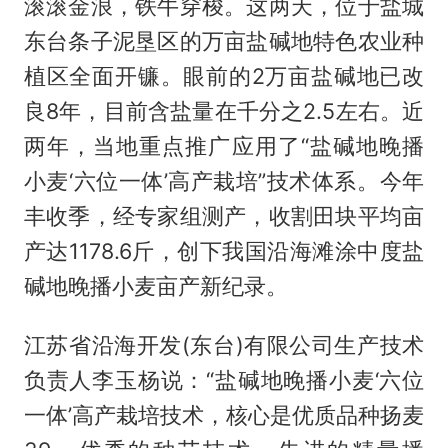
滚滚金浪，铁牛穿梭。这两天，位于盐城
东台条子泥垦区的万亩盐碱地特色农业种
植区全面开镰。眼前的2万亩盐碱地已改
良8年，目前含盐量在千分之2.5左右。近
两年，当地重点推广应用了“盐碱地晚播
小麦‘六位一体’高产栽培”技术体系。今年
丰收季，经专家组测产，收割田块平均亩
产达1178.6斤，创下我国沿海滩涂中度盐
碱地晚播小麦亩产新纪录。
江苏省沿海开发(东台)有限公司生产技术
负责人李玉杨说：“盐碱地晚播小麦‘六位
一体’高产栽培技术，核心是优质品种扬麦