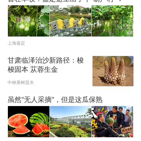
上海嘉定
甘肃临泽治沙新路径：梭
梭固本 苁蓉生金
中林果树苗木
虽然“无人采摘”，但是这瓜保熟