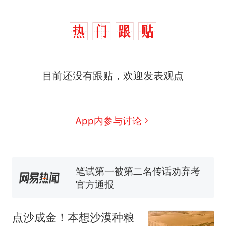
西班牙飞地休达边境，摩洛
热
目前还没有跟贴，欢迎发表观点
哥士兵搬起大石块投向移民引
争议，此前一天内数万人从摩
费大厨“全国小炒肉大王”称
新
洛哥涌入西班牙
号，仅凭视频评出？中国烹饪
协会回应
男子上山采菌偶然发现鸡枞菌
App内参与讨论
窝，原地守1天等它长大：挖了
140多朵
美国一场追捕行动中，一男子
在车辆行驶中爬上车顶跳舞。
（新京报）
笔试第一被第二名传话劝弃考
官方通报
美国渔民钓获鲨鱼徒手将其拽
回大海 目击者直呼震惊 （视频
点沙成金！本想沙漠种粮
来源：参考消息）
西班牙飞地休达边境，摩洛
热