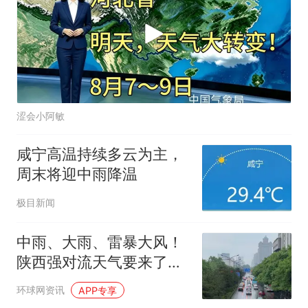
涩会小阿敏
咸宁高温持续多云为主，
周末将迎中雨降温
极目新闻
中雨、大雨、雷暴大风！
陕西强对流天气要来了！
西安小雨阵雨！今起，正
环球网资讯
APP专享
式进入