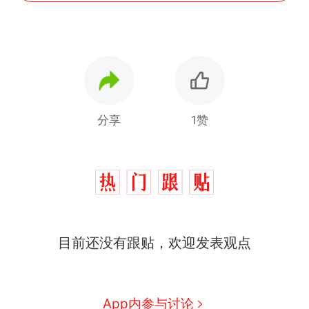
分享
1赞
那个在床头放菜刀的女孩，
热
因老师一句“跟我回家”改写了
人生
制裁瓜子饺子，美国怕什
新
目前还没有跟贴，欢迎发表观点
么？
费大厨“全国小炒肉大王”称
号，仅凭视频评出？中国烹饪
协会回应
男子上山采菌偶然发现鸡枞菌
App内参与讨论