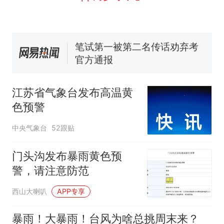
窝，原地守1天等它长大：挖了
140多朵
美国渔民钓获鲨鱼徒手将其拽
回大海 目击者直呼震惊 （视频
来源：参考消息）
笔试第一被第二名传话劝弃考
官方通报
那个在床头放菜刀的女孩，
热
因老师一句“跟我回家”改写了
江苏省气象台发布高温黄
人生
色预警
中央气象台
52跟贴
门头沟发布暴雨黄色预
警，请注意防范
西山大喇叭
APP专享
暴雨！大暴雨！台风为啥总挑周末来？