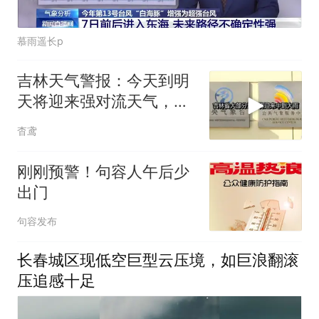
慕雨遥长p
吉林天气警报：今天到明
天将迎来强对流天气，尤
其是白城、松原和
杳鸢
刚刚预警！句容人午后少
出门
句容发布
长春城区现低空巨型云压境，如巨浪翻滚
压追感十足