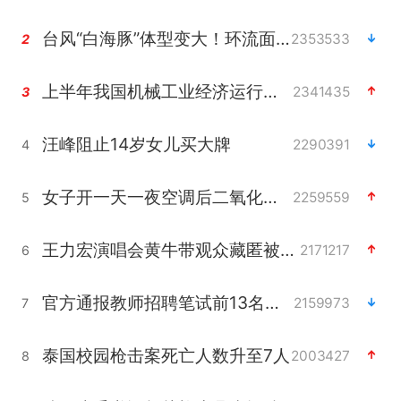
台风“白海豚”体型变大！环流面积接近13个浙江那么大
2353533
2
上半年我国机械工业经济运行稳中有进
2341435
3
汪峰阻止14岁女儿买大牌
2290391
4
女子开一天一夜空调后二氧化碳中毒
2259559
5
王力宏演唱会黄牛带观众藏匿被查获
2171217
6
官方通报教师招聘笔试前13名被淘汰
2159973
7
泰国校园枪击案死亡人数升至7人
2003427
8