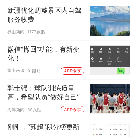
新疆优化调整景区内自驾
服务收费
界面新闻
1177跟贴
微信“撤回”功能，有新变
化！
掌上春城
91跟贴
APP专享
郭士强：球队训练质量
高，希望队员“做好自己”
澎湃新闻
59跟贴
APP专享
刚刚，“苏超”积分榜更新