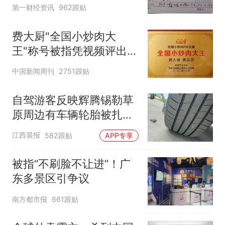
第一财经资讯
962跟贴
费大厨"全国小炒肉大
王"称号被指凭视频评出
官方回应
中国新闻周刊
2751跟贴
自驾游客反映辉腾锡勒草
原周边有车辆轮胎被扎，
修理店铺换胎价格高达千
江西晨报
582跟贴
APP专享
元，官方发布情况通报
被指“不刷脸不让进”！广
东多景区引争议
南方都市报
661跟贴