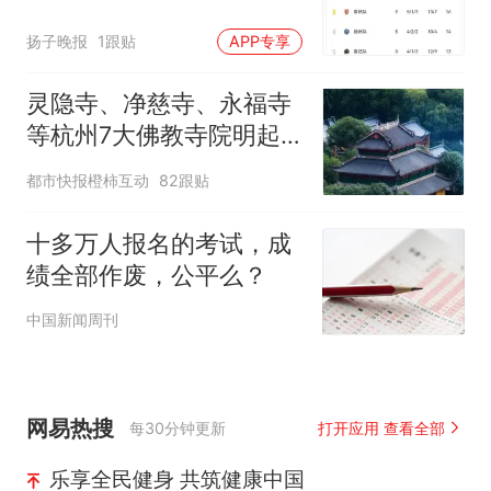
扬子晚报
1跟贴
APP专享
灵隐寺、净慈寺、永福寺
等杭州7大佛教寺院明起
临时关闭，别跑空了
都市快报橙柿互动
82跟贴
十多万人报名的考试，成
绩全部作废，公平么？
中国新闻周刊
网易热搜
每30分钟更新
打开应用 查看全部
乐享全民健身 共筑健康中国