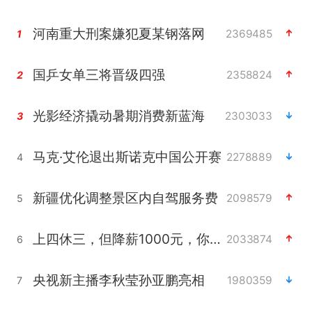
河南重大刑案嫌犯夏某钢落网
2369485
1
国乒女单三将晋级四强
2358824
2
光影经济撬动暑期消费新蓝海
2303033
3
马克·艾伦退出斯诺克中国公开赛
2278889
4
新疆优化调整景区内自驾服务费
2098579
5
上四休三，但降薪1000元，你接受吗？
2033874
6
央视新主播李秋莹孙亚鹏亮相
1980359
7