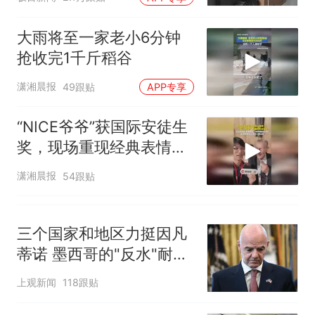
大雨将至一家老小6分钟
抢收完1千斤稻谷
潇湘晨报
49跟贴
APP专享
“NICE爷爷”获国际安徒生
奖，现场重现经典表情
包，向中国粉丝问好
潇湘晨报
54跟贴
三个国家和地区力挺因凡
蒂诺 墨西哥的"反水"耐人
寻味
上观新闻
118跟贴