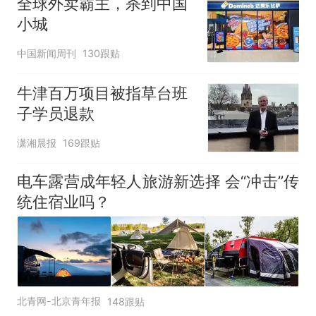
全球外卖霸主，杀到中国
小城
中国新闻周刊
130跟贴
牛津百万项目被指草台班
子学员退款
潇湘晨报
169跟贴
电车露营成年轻人旅游新选择 会“冲击”传
统住宿业吗？
北青网-北京青年报
148跟贴