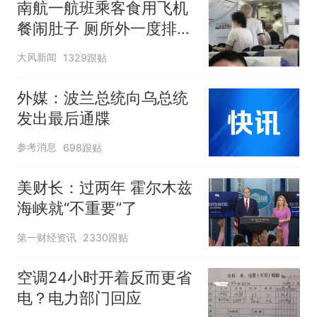
南航一航班乘客食用飞机
餐闹肚子 厕所外一度排长
队
大风新闻
1329跟贴
外媒：波兰总统向乌总统
发出最后通牒
参考消息
698跟贴
美财长：过两年 霍尔木兹
海峡就“不重要”了
第一财经资讯
2330跟贴
空调24小时开着反而更省
电？电力部门回应