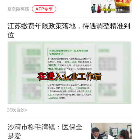
老金？
夏至陌离殇
APP专享
江苏缴费年限政策落地，待遇调整精准到
位
悲欢自饮v
沙湾市柳毛湾镇：医保全
是爱