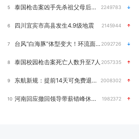
泰国枪击案凶手先杀祖父母后行凶
2249783
5
四川宜宾市高县发生4.9级地震
2145944
6
台风“白海豚”体型变大！环流面积接近13个浙江那么大
2092726
7
泰国校园枪击案死亡人数升至7人
2057335
8
东航新规：提前14天可免费退改签
2008302
9
河南回应撤回领导带薪错峰休假通知
1982372
10