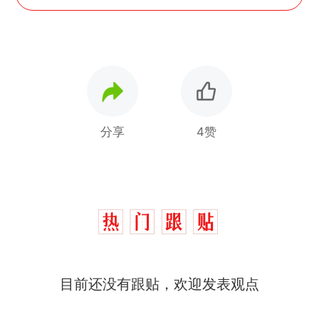
分享
4赞
那个在床头放菜刀的女孩，
热
目前还没有跟贴，欢迎发表观点
因老师一句“跟我回家”改写了
人生
制裁瓜子饺子，美国怕什
新