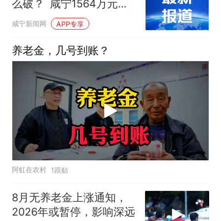
么破？ 咸宁1564万元补
贴“托底”失能老人
咸宁新闻网
APP专享
养老金，几号到账？
阿虹在农村
1跟贴
8月无养老金上涨通知，
2026年或暂停，影响深远