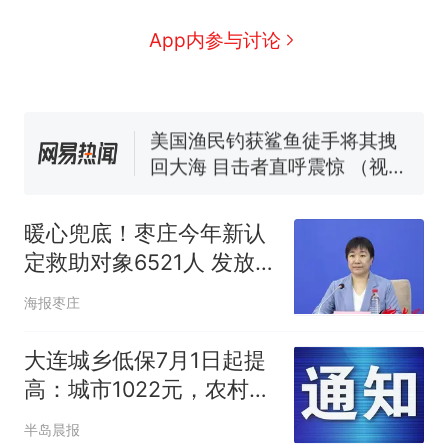
么？
费大厨“全国小炒肉大王”称
App内参与讨论
号，仅凭视频评出？中国烹饪
协会回应
男子上山采菌偶然发现鸡枞菌
窝，原地守1天等它长大：挖了
140多朵
美国渔民钓获鲨鱼徒手将其拽
回大海 目击者直呼震惊 （视频
来源：参考消息）
笔试第一被第二名传话劝弃考
官方通报
暖心兜底！枣庄今年新认
那个在床头放菜刀的女孩，
热
定救助对象6521人 发放
因老师一句“跟我回家”改写了
3.83亿元救助金织密民生
人生
海报枣庄
保障网
大连城乡低保7月1日起提
高：城市1022元，农村提
至855元、1022元
半岛晨报