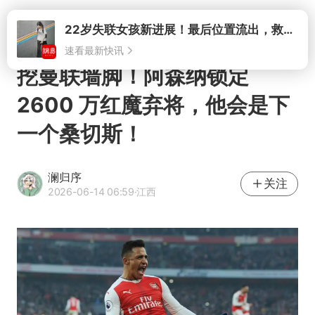
打开
22岁失联女孩新进展！最后位置流出，救援队再曝两大噩耗母亲崩溃
速看最新快讯
挖曼联墙脚！阿森纳锁定
2600 万红魔弃将，他会是下
一个桑切斯！
澜归序
关注
2026-06-14 06:59
·江西