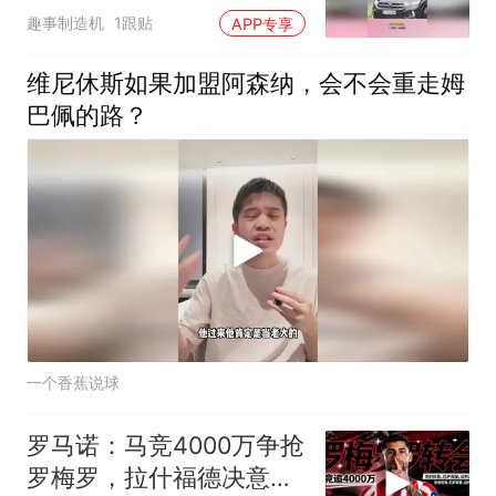
跑到副驾驶
趣事制造机
1跟贴
APP专享
维尼休斯如果加盟阿森纳，会不会重走姆
巴佩的路？
一个香蕉说球
罗马诺：马竞4000万争抢
罗梅罗，拉什福德决意留