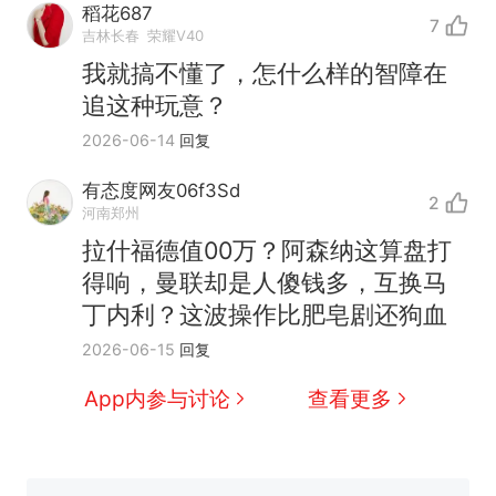
稻花687
7
吉林长春
荣耀V40
我就搞不懂了，怎什么样的智障在
追这种玩意？
2026-06-14
回复
有态度网友06f3Sd
2
河南郑州
拉什福德值00万？阿森纳这算盘打
十多万人报名的考试，成绩
热
得响，曼联却是人傻钱多，互换马
全部作废，公平么？
丁内利？这波操作比肥皂剧还狗血
全球唯一没有法定首都的国
新
2026-06-15
回复
家，刚改国名，总统就邀请中
国大使骑行绕了几乎整个国境
5万的小车卖不动，40万以上
App内参与讨论
查看更多
线一圈，还曾两次到中国寻根
的抢着买
视频丨只要一枚命中就能让航
母瘫痪 轰-6J实力有多强？