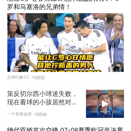
罗和马塞洛的兄弟情！
足球印象CC
18跟贴
策反切尔西小球迷失败，
现在看球的小孩居然对C
罗梅西无感了！
一个香蕉说球
16跟贴
绝代双娇首次交锋 07-08赛季欧冠半决赛