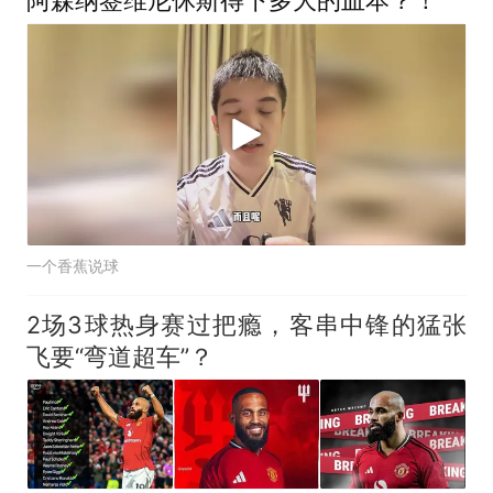
一个香蕉说球
2场3球热身赛过把瘾，客串中锋的猛张
飞要“弯道超车”？