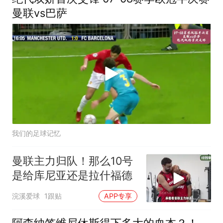
曼联vs巴萨
我们的足球记忆
曼联主力归队！那么10号
是给库尼亚还是拉什福德
浣溪爱球
1跟贴
APP专享
阿森纳签维尼休斯得下多大的血本？！