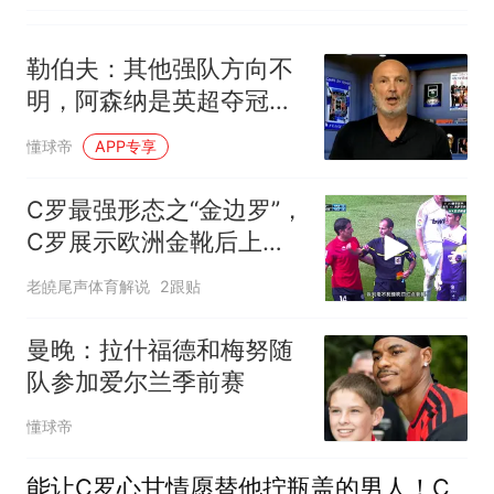
勒伯夫：其他强队方向不
明，阿森纳是英超夺冠最
大热门
懂球帝
APP专享
C罗最强形态之“金边罗”，
C罗展示欧洲金靴后上演
帽子戏法，本泽马梅开二
老皢尾声体育解说
2跟贴
度
曼晚：拉什福德和梅努随
队参加爱尔兰季前赛
懂球帝
能让C罗心甘情愿替他拧瓶盖的男人！C