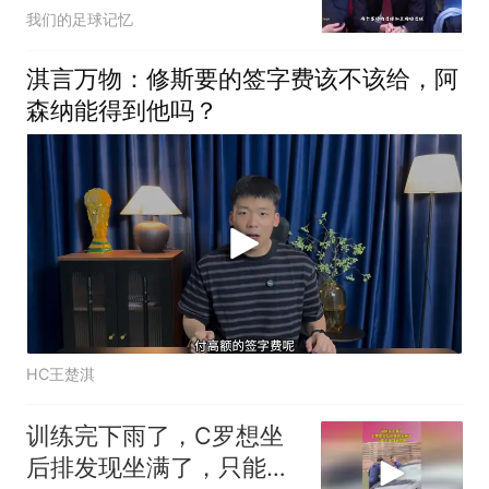
赛次回合
我们的足球记忆
淇言万物：修斯要的签字费该不该给，阿
森纳能得到他吗？
HC王楚淇
训练完下雨了，C罗想坐
后排发现坐满了，只能小