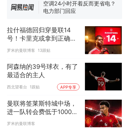
空调24小时开着反而更省电？
电力部门回应
大雨将至一家老小6分钟抢收完
1千斤稻谷
拉什福德回归穿曼联14
十多万人报名的考试，成绩
热
号！卡里克或拿到正确使
全部作废，公平么？
用说明，老特拉福德拟用
罗米的曼联博客
13跟贴
掌声迎接
阿森纳的39号球衣，有了
最适合的主人
西北望看台
1跟贴
APP专享
曼联将签莱斯特城中场，
进一队转会费低于1000
万！其愿拒绝阿森纳
罗米的曼联博客