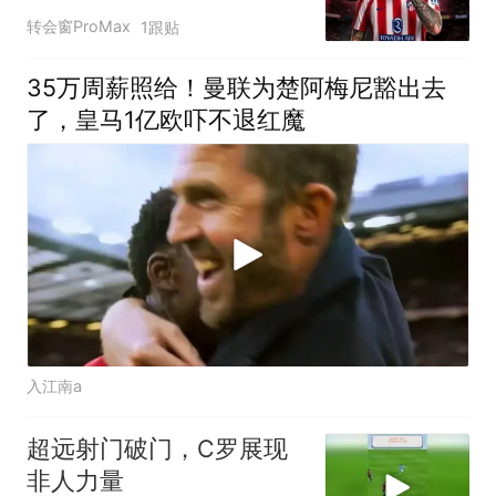
曼联
转会窗ProMax
1跟贴
35万周薪照给！曼联为楚阿梅尼豁出去
了，皇马1亿欧吓不退红魔
入江南a
超远射门破门，C罗展现
非人力量