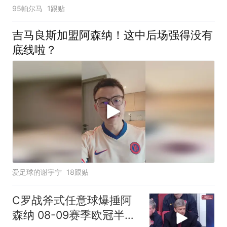
95帕尔马
1跟贴
吉马良斯加盟阿森纳！这中后场强得没有
底线啦？
爱足球的谢宇宁
18跟贴
C罗战斧式任意球爆捶阿
森纳 08-09赛季欧冠半决