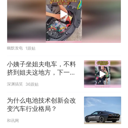
幽默发电
1跟贴
小姨子坐姐夫电车，不料
挤到姐夫这地方，下一幕
姐夫太疼了
深渊搞笑
36跟贴
为什么电池技术创新会改
变汽车行业格局？
和讯网