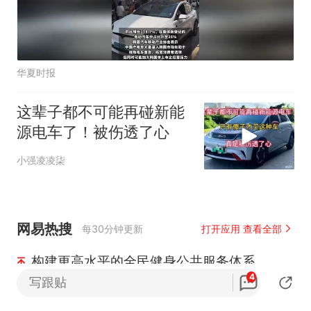
华夏时报
这辈子都不可能再碰新能
源电车了！被伤透了心
小强凌凌柒
网易热搜
每30分钟更新
打开应用 查看全部
构建更高水平的全民健身公共服务体系
4
写跟贴
上海暴雨红色预警
2399046
1