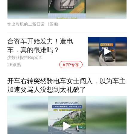
笑出腹肌的二货日常
1跟贴
合资车开始发力！造电
车，真的很难吗？
少数派报告Report
26跟贴
APP专享
开车右转突然骑电车女士闯入，以为车主
加速要骂人没想到太礼貌了