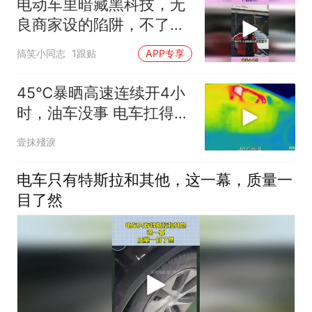
电动车里暗藏黑科技，无
良商家设的陷阱，不了解
你就亏大了
搞笑小同志
1跟贴
APP专享
45℃暴晒高速连续开4小
时，油车没事 电车扛得住
吗？实测见真
壹抹殘淚
电车只有特斯拉和其他，这一幕，质量一
目了然