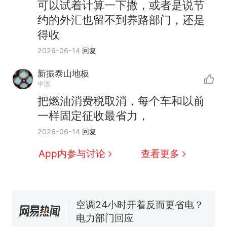
可以试着计算一下撒，或者是说节
约的外汇也留不到养路部门，还是
得收
2026-06-14
回复
十多万人报名的考试，成绩
热
新振泰山地板
全部作废，公平么？
中国
全球唯一没有法定首都的国
新
把燃油消费税取消，每个车和以前
家，刚改国名，总统就邀请中
一样固定征收最省力，
国大使骑行绕了几乎整个国境
搬家报价570元，搬到楼下交
2026-06-14
回复
线一圈，还曾两次到中国寻根
5060元才肯搬上楼！女子傻眼
了……
视频丨只要一枚命中就能让航
App内参与讨论
查看更多
母瘫痪 轰-6J实力有多强？
空调24小时开着反而更省电？
电力部门回应
佛山一中学招聘物理教师，笔
试前13名均遭淘汰？教育局：