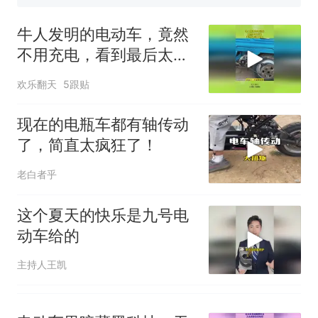
已叫停招聘，成立调查组全面
十多万人报名的考试，成绩
热
核查
全部作废，公平么？
牛人发明的电动车，竟然
不用充电，看到最后太佩
服
欢乐翻天
5跟贴
现在的电瓶车都有轴传动
了，简直太疯狂了！
老白者乎
这个夏天的快乐是九号电
动车给的
主持人王凯