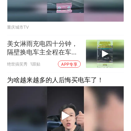
重庆城市TV
美女淋雨充电四十分钟，
隔壁换电车主全程在车
内，三分钟完成补能
绝世搞笑秀
1跟贴
APP专享
为啥越来越多的人后悔买电车了！