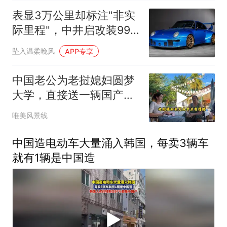
表显3万公里却标注"非实
际里程"，中井启改装993
Turbo挂牌出售
坠入温柔晚风
APP专享
中国老公为老挝媳妇圆梦
大学，直接送一辆国产电
车，邻居好羡慕
唯美风景线
中国造电动车大量涌入韩国，每卖3辆车
就有1辆是中国造