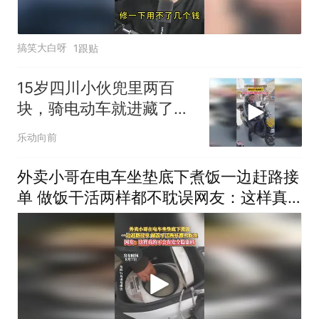
搞笑大白呀
1跟贴
15岁四川小伙兜里两百
块，骑电动车就进藏了，
说走就走的勇气太让人佩
乐动向前
服了
外卖小哥在电车坐垫底下煮饭一边赶路接
单 做饭干活两样都不耽误网友：这样真
的不会有安全隐患吗