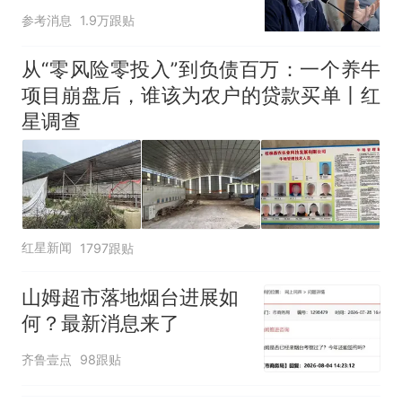
因老师一句“跟我回家”改写了
难"
参考消息
1.9万跟贴
人生
从“零风险零投入”到负债百万：一个养牛
项目崩盘后，谁该为农户的贷款买单丨红
星调查
红星新闻
1797跟贴
山姆超市落地烟台进展如
何？最新消息来了
齐鲁壹点
98跟贴