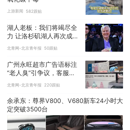
上游新闻
582跟贴
湖人老板：我们将竭尽全
力 让洛杉矶湖人再次成为
冠军之师
北青网-北京青年报
50跟贴
广州永旺超市广告语标注
“老人臭”引争议，客服回
应
北青网-北京青年报
220跟贴
余承东：尊界V800、V680新车24小时大
定突破3500台