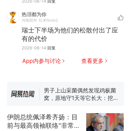
2026-06-14
回复
热泪都为你
河南郑州
红米Note2
瑞士下半场为他们的松散付出了应
那个在床头放菜刀的女孩，
热
有的代价
因老师一句“跟我回家”改写了
人生
制裁瓜子饺子，美国怕什
新
2026-06-14
回复
么？
App内参与讨论
查看更多
费大厨“全国小炒肉大王”称
号，仅凭视频评出？中国烹饪
协会回应
男子上山采菌偶然发现鸡枞菌
窝，原地守1天等它长大：挖了
140多朵
美国渔民钓获鲨鱼徒手将其拽
回大海 目击者直呼震惊 （视频
来源：参考消息）
笔试第一被第二名传话劝弃考
伊朗总统佩泽希齐扬：目
官方通报
前与最高领袖联络"非常困
那个在床头放菜刀的女孩，
热