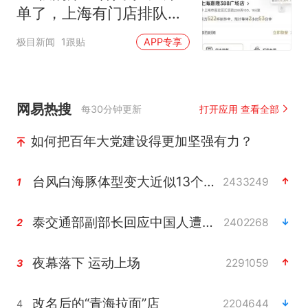
单了，上海有门店排队超
500杯，店员：今天奶茶
极目新闻
1跟贴
APP专享
店都很忙，要等2个多小
时
网易热搜
每30分钟更新
打开应用 查看全部
如何把百年大党建设得更加坚强有力？
台风白海豚体型变大近似13个浙江面积
2433249
1
泰交通部副部长回应中国人遭歧视手势
2402268
2
夜幕落下 运动上场
2291059
3
改名后的“青海拉面”店
2204644
4