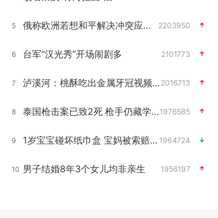
俄称欧洲若想和平解决冲突应停止援乌
2203950
5
台军“汉光秀”开场闹剧多
2101773
6
泸溪河：桃酥吃出金属牙冠视频不实
2016713
7
泰国枪击案已致2死 枪手仍藏学校附近
1976585
8
1岁宝宝碰坏纸巾盒 宝妈被索赔924元
1964724
9
男子结婚8年3个女儿均非亲生
1956197
10