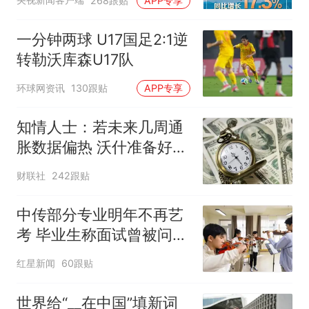
268跟贴
APP专享
一分钟两球 U17国足2:1逆
转勒沃库森U17队
环球网资讯
130跟贴
APP专享
知情人士：若未来几周通
胀数据偏热 沃什准备好加
息
财联社
242跟贴
中传部分专业明年不再艺
考 毕业生称面试曾被问
“如何策划晚会” 专家：遏
红星新闻
60跟贴
制“艺考捷径化”
世界给“__在中国”填新词