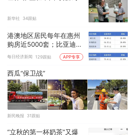
新华社
34跟贴
港澳地区居民每年在惠州
购房近5000套；比亚迪销
量跻身全球车企第六丨大
每日经济新闻
129跟贴
APP专享
湾区财经早参
西瓜“保卫战”
新民晚报
31跟贴
“立秋的第一杯奶茶”又爆