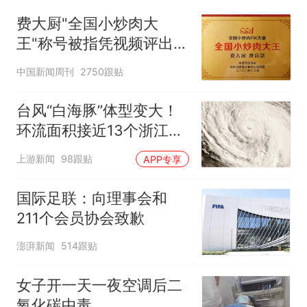
费大厨"全国小炒肉大
王"称号被指凭视频评出
官方回应
中国新闻周刊
2750跟贴
台风“白海豚”体型变大！
环流面积接近13个浙江那
么大
上游新闻
98跟贴
APP专享
国际足联：向理事会和
211个会员协会致歉
澎湃新闻
514跟贴
女子开一天一夜空调后二
氧化碳中毒