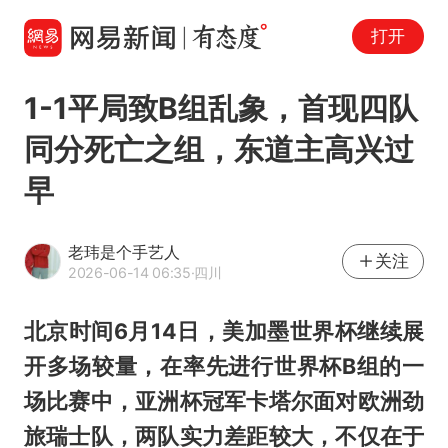
打开
1-1平局致B组乱象，首现四队
同分死亡之组，东道主高兴过
早
老玮是个手艺人
关注
2026-06-14 06:35
·四川
北京时间6月14日，美加墨世界杯继续展
开多场较量，在率先进行世界杯B组的一
场比赛中，亚洲杯冠军
卡塔尔
面对欧洲劲
旅瑞士队，两队实力差距较大，不仅在于