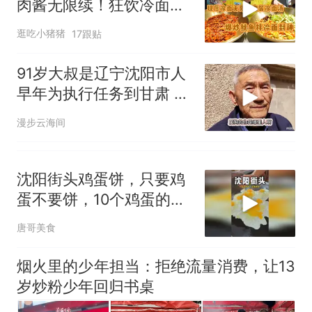
肉酱无限续！狂饮冷面
汤！叫我冷面汤大王
逛吃小猪猪
17跟贴
91岁大叔是辽宁沈阳市人
早年为执行任务到甘肃 扎
根了
漫步云海间
沈阳街头鸡蛋饼，只要鸡
蛋不要饼，10个鸡蛋的好
吃到停不下来！
唐哥美食
烟火里的少年担当：拒绝流量消费，让13
岁炒粉少年回归书桌