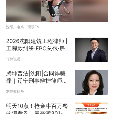
沈阳广电第一现场TV
2026沈阳建筑工程律师 |
工程款纠纷·EPC总包·房
企破产维权——记辽宁同
佰律说说
方律师事务所高级合伙人
韩莹律师
腾坤普法|沈阳|合同诈骗
罪｜辽宁刑事辩护律师刘
艳敏主任解析并购估值造
刘艳敏律师
假案
明天10点！抢金牛百万餐
饮消费券，最高满301-