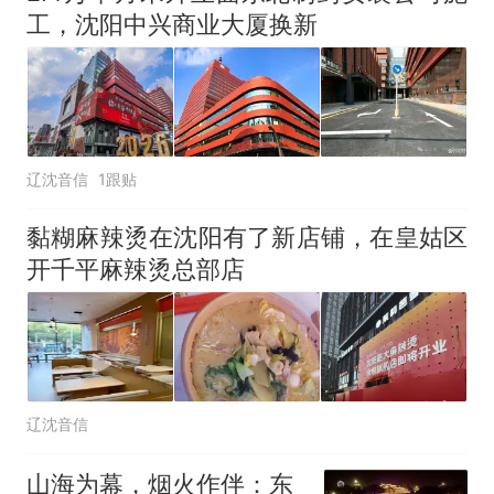
工，沈阳中兴商业大厦换新
辽沈音信
1跟贴
黏糊麻辣烫在沈阳有了新店铺，在皇姑区
开千平麻辣烫总部店
辽沈音信
山海为幕，烟火作伴：东