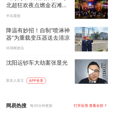
北超狂欢夜点燃金石滩不
眠夏夜
半岛晨报
降温有妙招！自制“喷淋神
器”为重载变压器送去清凉
环球网资讯
沈阳运钞车大劫案张显光
新农人老王
APP专享
网易热搜
每30分钟更新
打开应用 查看全部