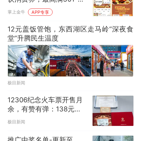
300！
掌上金牛
APP专享
12元盖饭管饱，东西湖区走马岭“深夜食
堂”升腾民生温度
极目新闻
12306纪念火车票开售月
余，有赞有弹：138元一
张的“黄金火车票”你会买
极目新闻
吗
推广中奖名单-更新至