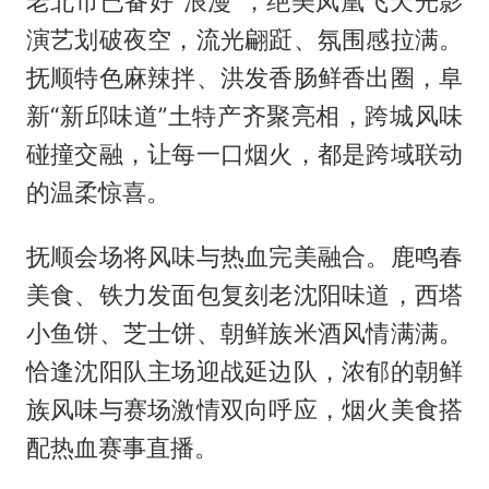
老北市已备好“浪漫”，绝美凤凰飞天光影
演艺划破夜空，流光翩跹、氛围感拉满。
抚顺特色麻辣拌、洪发香肠鲜香出圈，阜
新“新邱味道”土特产齐聚亮相，跨城风味
碰撞交融，让每一口烟火，都是跨域联动
的温柔惊喜。
抚顺会场将风味与热血完美融合。鹿鸣春
美食、铁力发面包复刻老沈阳味道，西塔
小鱼饼、芝士饼、朝鲜族米酒风情满满。
恰逢沈阳队主场迎战延边队，浓郁的朝鲜
族风味与赛场激情双向呼应，烟火美食搭
配热血赛事直播。