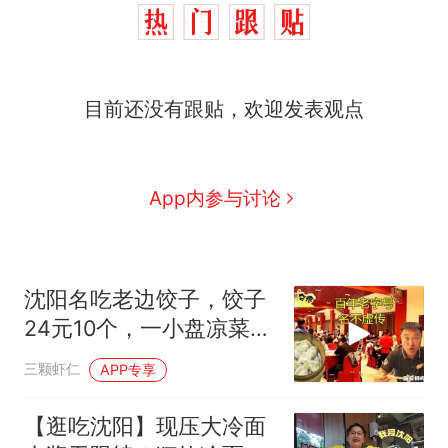
目前还没有跟贴，欢迎发表观点
App内参与讨论
沈阳名吃老边饺子，饺子
24元10个，一小盘凉菜
38元，人真多啊
三颗虾仁
APP专享
【逛吃沈阳】现压大冷面