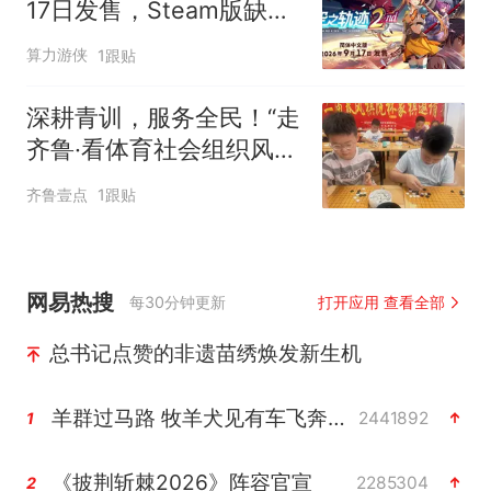
17日发售，Steam版缺联
动特典引热议
算力游侠
1跟贴
深耕青训，服务全民！“走
齐鲁·看体育社会组织风
采”走进沂水
齐鲁壹点
1跟贴
网易热搜
每30分钟更新
打开应用 查看全部
总书记点赞的非遗苗绣焕发新生机
羊群过马路 牧羊犬见有车飞奔而来
2441892
1
《披荆斩棘2026》阵容官宣
2285304
2