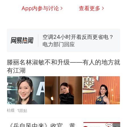
了……
视频丨只要一枚命中就能让航
App内参与讨论
查看更多
母瘫痪 轰-6J实力有多强？
空调24小时开着反而更省电？
电力部门回应
5万的小车卖不动，40万以上
的抢着买
十多万人报名的考试，成绩
热
全部作废，公平么？
滕丽名林淑敏不和升级——有人的地方就
有江湖
枯蝶
1跟贴
《兵自风中来》收官，黄