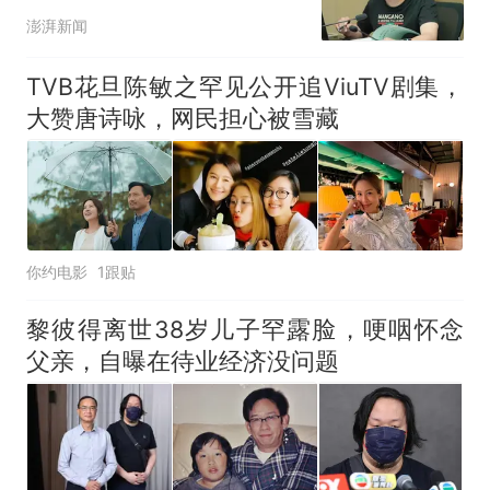
事
澎湃新闻
TVB花旦陈敏之罕见公开追ViuTV剧集，
大赞唐诗咏，网民担心被雪藏
你约电影
1跟贴
黎彼得离世38岁儿子罕露脸，哽咽怀念
父亲，自曝在待业经济没问题