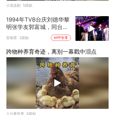
小龙追剧
5跟贴
1994年TVB台庆刘德华黎
明张学友郭富城，同台表
演激情满满
贺南星
2跟贴
APP专享
跨物种养育奇迹，离别一幕戳中泪点
八分看世界
5跟贴