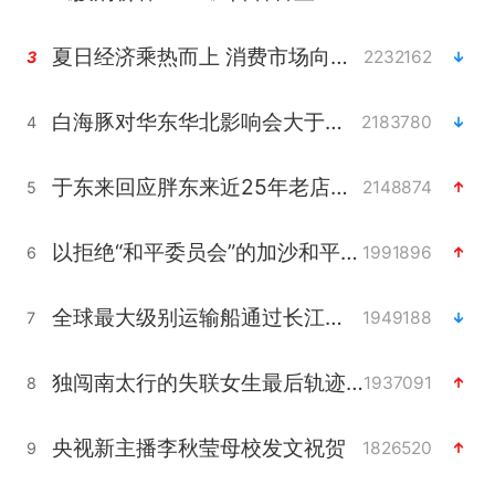
夏日经济乘热而上 消费市场向新而行
2232162
3
白海豚对华东华北影响会大于巴威
2183780
4
于东来回应胖东来近25年老店年底关闭
2148874
5
以拒绝“和平委员会”的加沙和平计划
1991896
6
全球最大级别运输船通过长江大桥
1949188
7
独闯南太行的失联女生最后轨迹已确认
1937091
8
央视新主播李秋莹母校发文祝贺
1826520
9