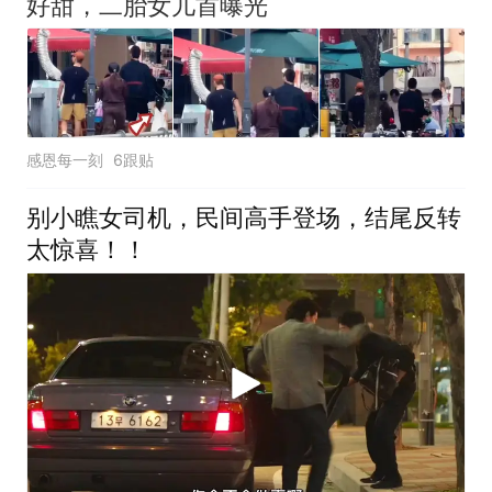
好甜，二胎女儿首曝光
感恩每一刻
6跟贴
别小瞧女司机，民间高手登场，结尾反转
太惊喜！！