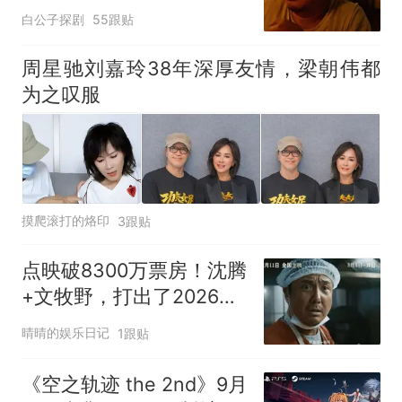
极分化严重
白公子探剧
55跟贴
周星驰刘嘉玲38年深厚友情，梁朝伟都
为之叹服
摸爬滚打的烙印
3跟贴
点映破8300万票房！沈腾
+文牧野，打出了2026年
暑期最硬的一张牌
晴晴的娱乐日记
1跟贴
《空之轨迹 the 2nd》9月