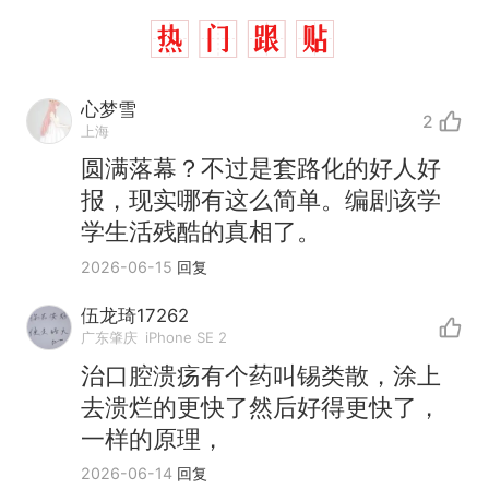
心梦雪
2
上海
圆满落幕？不过是套路化的好人好
报，现实哪有这么简单。编剧该学
学生活残酷的真相了。
2026-06-15
回复
伍龙琦17262
十多万人报名的考试，成绩
广东肇庆
iPhone SE 2
热
全部作废，公平么？
治口腔溃疡有个药叫锡类散，涂上
全球唯一没有法定首都的国
新
去溃烂的更快了然后好得更快了，
家，刚改国名，总统就邀请中
一样的原理，
国大使骑行绕了几乎整个国境
搬家报价570元，搬到楼下交
2026-06-14
回复
线一圈，还曾两次到中国寻根
5060元才肯搬上楼！女子傻眼