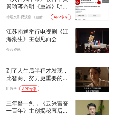
景瑜蒋奇明《重器》明日
将播｜长剧日报
德塔文影视观察
1跟贴
APP专享
江苏南通举行电视剧《江
海潮生》主创见面会
金台资讯
到了人生后半程才发现，
比智商、努力更重要的是
这一点
听哲学
APP专享
三年磨一剑，《云兴雷奋
一百年》主创揭秘幕后故