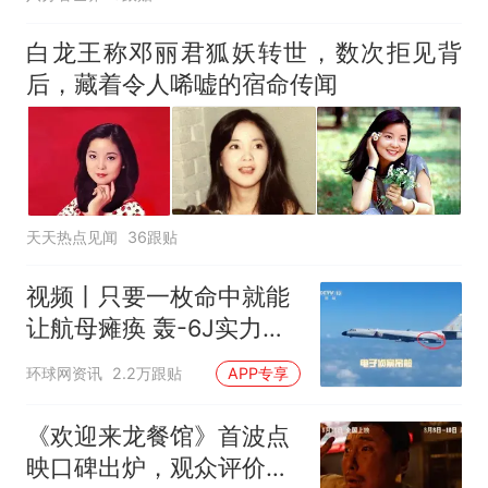
白龙王称邓丽君狐妖转世，数次拒见背
后，藏着令人唏嘘的宿命传闻
天天热点见闻
36跟贴
视频丨只要一枚命中就能
让航母瘫痪 轰-6J实力有
多强？
环球网资讯
2.2万跟贴
APP专享
《欢迎来龙餐馆》首波点
映口碑出炉，观众评价两