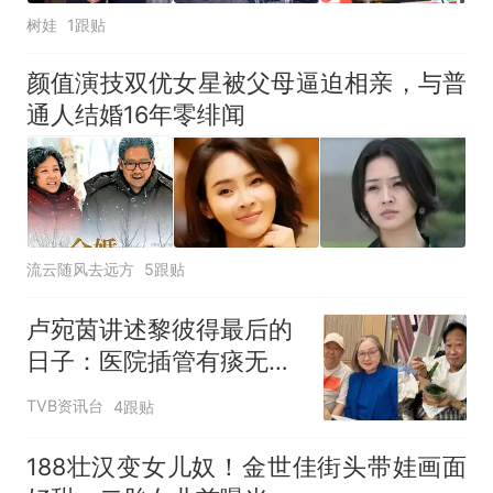
树娃
1跟贴
颜值演技双优女星被父母逼迫相亲，与普
通人结婚16年零绯闻
流云随风去远方
5跟贴
卢宛茵讲述黎彼得最后的
日子：医院插管有痰无法
说话 经典金句浪子心声源
TVB资讯台
4跟贴
自庙街算命先生
188壮汉变女儿奴！金世佳街头带娃画面