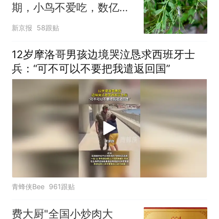
改签但没兑现
期，小鸟不爱吃，数亿头
小蜂迎战
新京报
58跟贴
12岁摩洛哥男孩边境哭泣恳求西班牙士
兵：“可不可以不要把我遣返回国”
青蜂侠Bee
961跟贴
费大厨"全国小炒肉大