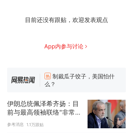
目前还没有跟贴，欢迎发表观点
App内参与讨论
制裁瓜子饺子，美国怕什
热
么？
费大厨“全国小炒肉大王”称
新
号，仅凭视频评出？中国烹饪
协会回应
男子上山采菌偶然发现鸡枞菌
伊朗总统佩泽希齐扬：目
窝，原地守1天等它长大：挖了
前与最高领袖联络"非常困
140多朵
美国渔民钓获鲨鱼徒手将其拽
难"
回大海 目击者直呼震惊 （视频
参考消息
1.1万跟贴
来源：参考消息）
笔试第一被第二名传话劝弃考