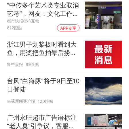
“中传多个艺术类专业取消
艺考”，网友：文化工作者
一定要有文化，这句话的
都市快报橙柿互动
612跟贴
APP专享
含金量还在持续上升
浙江男子划桨板时看到大
鱼，用桨把鱼拍晕后捞
起；当事人：鱼重7斤6
鲁中晨报
89跟贴
两，做成红烧辣子鱼块，
味道很好
台风"白海豚"将于9日至10
日登陆
央视新闻客户端
120跟贴
广州永旺超市广告语标注
“老人臭”引争议，客服回