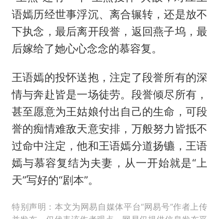
语嫣历经世事浮沉、离合辗转，还是放不
下执念，最后离开段誉，返回燕子坞，最
后嫁给了她心心念念的慕容复。
王语嫣的投怀送抱，注定了段誉所有的深
情与奔赴皆是一场徒劳。段誉倾尽所有，
甚至愿意为王姑娘付出自己的生命，可段
誉的痴情难敌天意安排，万般努力皆抵不
过命中注定，他和王语嫣分道扬镳，王语
嫣与慕容复结为夫妻，从一开始就是“上
天”写好的“剧本”。
特别声明：本文为网易自媒体平台“网易号”作者上传