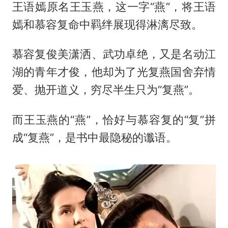
王语嫣原名王玉燕，这一字“燕”，将王语
嫣和慕容复命中羁绊展现得淋漓尽致。
慕容复俊美潇洒、武功卓绝，又是名动江
湖的青年才俊，他却为了光复燕国舍弃情
爱、抛开道义，穷尽半生只为“复燕”。
而王玉燕的“燕”，恰好与慕容复的“复”拼
成“复燕”，是书中最隐秘的谶语。