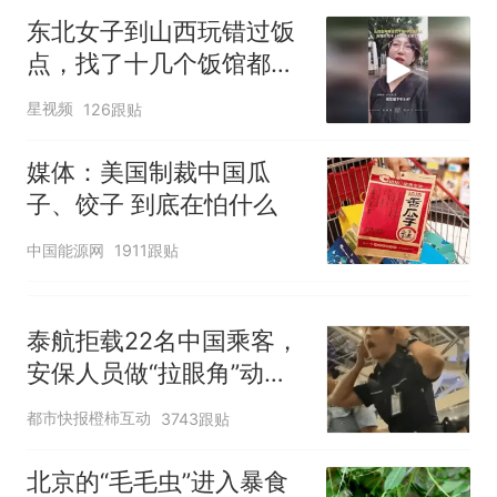
官方通报
东北女子到山西玩错过饭
惊艳！字都飘起来了 博主在田
点，找了十几个饭馆都没
间创作“悬浮字” 网友：真·裸眼
开门：午休到几点
3D！
制裁瓜子饺子，美国怕什
热
星视频
126跟贴
么？
媒体：美国制裁中国瓜
子、饺子 到底在怕什么
中国能源网
1911跟贴
泰航拒载22名中国乘客，
安保人员做“拉眼角”动
作，泰国机场最新回应：
都市快报橙柿互动
3743跟贴
拒绝登机决定由航司作
出；亲历者：曾承诺免费
北京的“毛毛虫”进入暴食