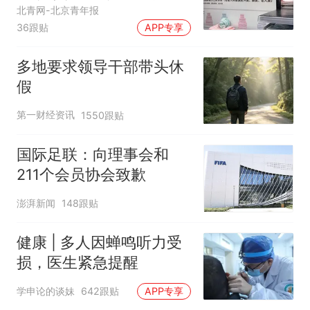
应
北青网-北京青年报
36跟贴
APP专享
多地要求领导干部带头休
假
第一财经资讯
1550跟贴
国际足联：向理事会和
211个会员协会致歉
澎湃新闻
148跟贴
健康 | 多人因蝉鸣听力受
损，医生紧急提醒
学申论的谈妹
642跟贴
APP专享