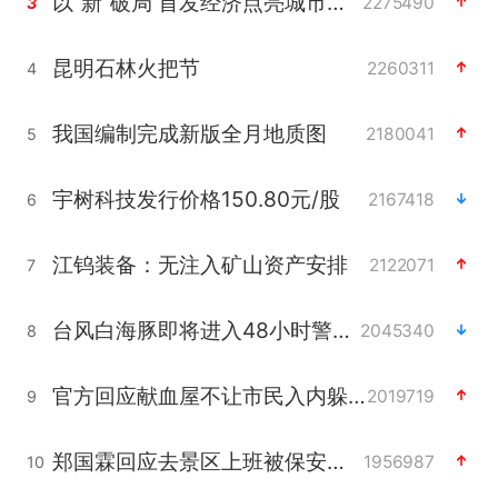
以“新”破局 首发经济点亮城市消费活力
2275490
3
昆明石林火把节
2260311
4
我国编制完成新版全月地质图
2180041
5
宇树科技发行价格150.80元/股
2167418
6
江钨装备：无注入矿山资产安排
2122071
7
台风白海豚即将进入48小时警戒线
2045340
8
官方回应献血屋不让市民入内躲雨
2019719
9
郑国霖回应去景区上班被保安拦下
1956987
10