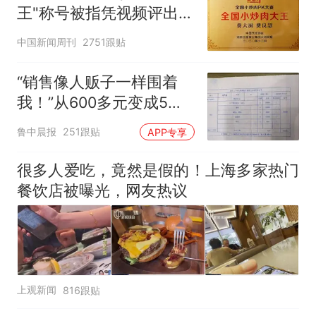
王"称号被指凭视频评出
官方回应
中国新闻周刊
2751跟贴
“销售像人贩子一样围着
我！”从600多元变成5万
元，57岁保洁阿姨做医美
鲁中晨报
251跟贴
APP专享
后眼睛肿到流泪、视物模
糊
很多人爱吃，竟然是假的！上海多家热门
餐饮店被曝光，网友热议
上观新闻
816跟贴