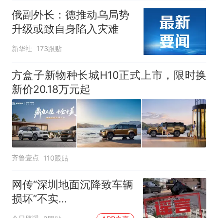
俄副外长：德推动乌局势
升级或致自身陷入灾难
新华社
173跟贴
方盒子新物种长城H10正式上市，限时换
新价20.18万元起
齐鲁壹点
110跟贴
网传“深圳地面沉降致车辆
损坏”不实
（2026·08·06）