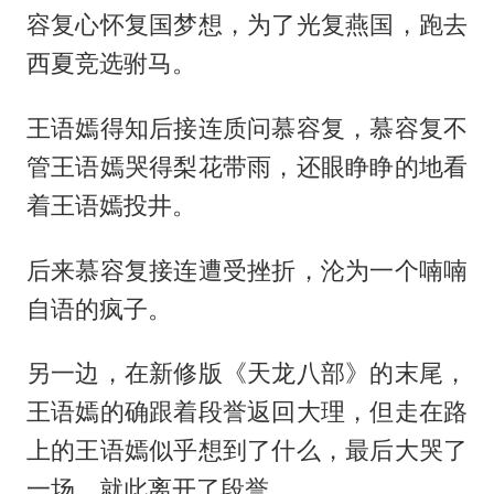
容复心怀复国梦想，为了光复燕国，跑去
西夏竞选驸马。
王语嫣得知后接连质问慕容复，慕容复不
管王语嫣哭得梨花带雨，还眼睁睁的地看
着王语嫣投井。
后来慕容复接连遭受挫折，沦为一个喃喃
自语的疯子。
另一边，在新修版《天龙八部》的末尾，
王语嫣的确跟着段誉返回大理，但走在路
上的王语嫣似乎想到了什么，最后大哭了
一场，就此离开了段誉。