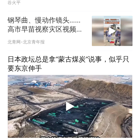
谷火平
钢琴曲、慢动作镜头……
高市早苗视察灾区视频翻
车，被讽“仿佛在拍女主宣
北青网-北京青年报
传片”
日本政坛总是拿“蒙古煤炭”说事，似乎只
要东京伸手