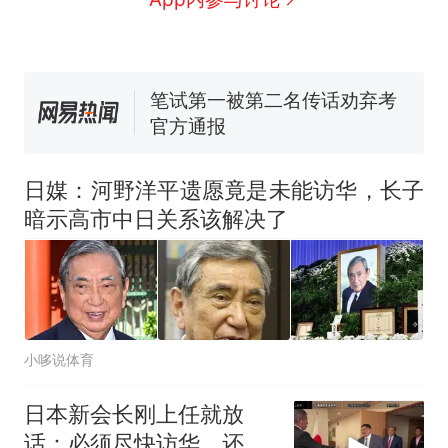
回大海 目击者直呼震惊 （视频
来源：参考消息）
笔试第一被第二名传话劝弃考
官方通报
那个在床头放菜刀的女孩，
热
因老师一句“跟我回家”改写了
人生
日媒：河野洋平遗愿竟是未能访华，长子
暗示高市中日关系该解决了
小哆说体育
日本新会长刚上任就放
话：必须尽快访华，还点