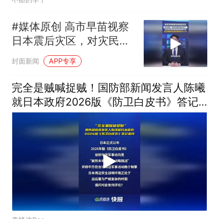
#媒体原创 高市早苗视察
日本震后灾区，对灾民说
“您还活着真是太好了”，
封面新闻
APP专享
日本网友晒视频质疑其刻
意作秀
完全是贼喊捉贼！国防部新闻发言人陈曦
就日本政府2026版《防卫白皮书》答记
者问