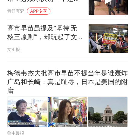
名批评了高市早苗
青仔有梦
APP专享
高市早苗虽提及“坚持‘无
核三原则’”，却玩起了文
字游戏
文汇报
梅德韦杰夫批高市早苗不提当年是谁轰炸
广岛和长崎：真是耻辱，日本是美国的附
庸
鲁中晨报