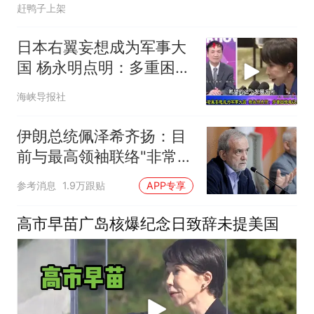
赶鸭子上架
日本右翼妄想成为军事大
国 杨永明点明：多重困境
难以破解
海峡导报社
伊朗总统佩泽希齐扬：目
前与最高领袖联络"非常困
难"
参考消息
1.9万跟贴
APP专享
高市早苗广岛核爆纪念日致辞未提美国