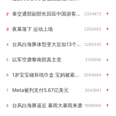
泰交通部副部长回应中国游客遭歧视
2304472
2
夜幕落下 运动上场
2292483
3
台风白海豚体型变大近似13个浙江面积
2286345
4
以军空袭黎南部真主党
2145556
5
1岁宝宝碰坏纸巾盒 宝妈被索赔924元
2094994
6
Meta被判支付5.67亿美元
2042961
7
台风白海豚逼近 暴雨大暴雨来袭
1968066
8