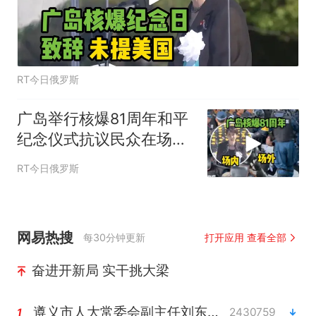
RT今日俄罗斯
广岛举行核爆81周年和平
纪念仪式抗议民众在场外
被驱离
RT今日俄罗斯
网易热搜
每30分钟更新
打开应用 查看全部
奋进开新局 实干挑大梁
遵义市人大常委会副主任刘东明被查
2430759
1