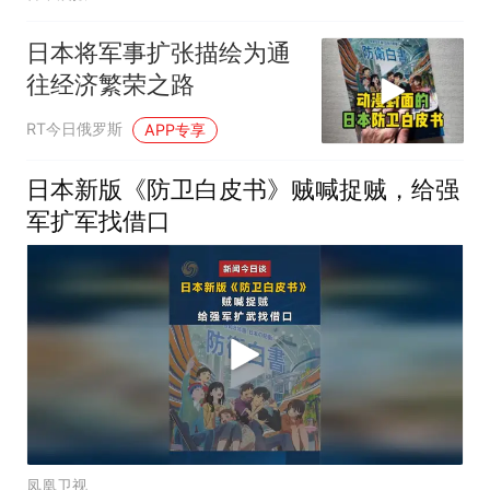
日本将军事扩张描绘为通
往经济繁荣之路
RT今日俄罗斯
APP专享
日本新版《防卫白皮书》贼喊捉贼，给强
军扩军找借口
凤凰卫视