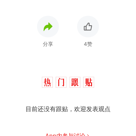
分享
4赞
那个在床头放菜刀的女孩，
热
因老师一句“跟我回家”改写了
人生
制裁瓜子饺子，美国怕什
新
么？
费大厨“全国小炒肉大王”称
目前还没有跟贴，欢迎发表观点
号，仅凭视频评出？中国烹饪
协会回应
男子上山采菌偶然发现鸡枞菌
窝，原地守1天等它长大：挖了
140多朵
美国渔民钓获鲨鱼徒手将其拽
App内参与讨论