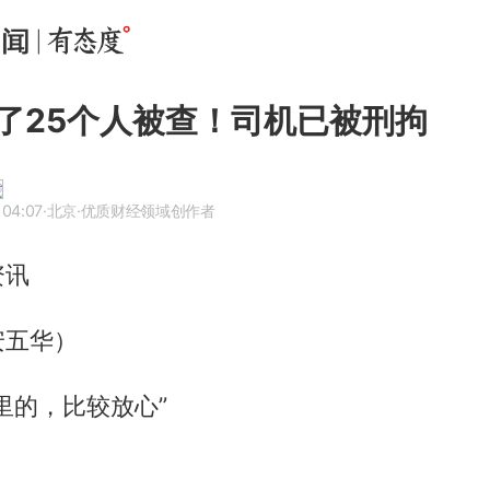
了25个人被查！司机已被刑拘
 04:07
·北京
·优质财经领域创作者
资讯
安五华）
里的，比较放心”