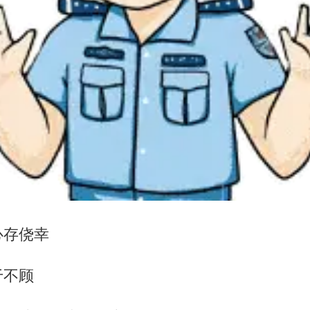
心存侥幸
于不顾