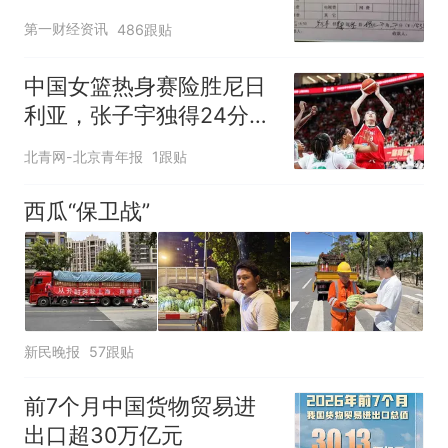
第一财经资讯
486跟贴
中国女篮热身赛险胜尼日
利亚，张子宇独得24分立
下头功
北青网-北京青年报
1跟贴
西瓜“保卫战”
新民晚报
57跟贴
前7个月中国货物贸易进
出口超30万亿元