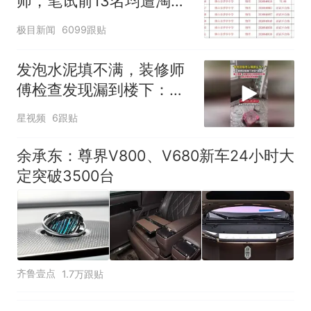
师，笔试前13名均遭淘
因老师一句“跟我回家”改写了
汰？教育局：已叫停招
人生
极目新闻
6099跟贴
聘，成立调查组全面核查
发泡水泥填不满，装修师
傅检查发现漏到楼下：出
风口未延伸到外墙
星视频
6跟贴
余承东：尊界V800、V680新车24小时大
定突破3500台
齐鲁壹点
1.7万跟贴