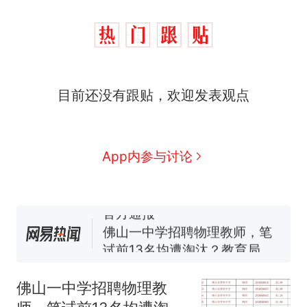
那个在床头放菜刀的女孩，
热
目前还没有跟贴，欢迎发表观点
因老师一句“跟我回家”改写了
人生
费大厨“全国小炒肉大王”称
新
号，仅凭视频评出？中国烹饪
协会回应
美国渔民钓获鲨鱼徒手将其拽
App内参与讨论
回大海 目击者直呼震惊 （视频
来源：参考消息）
笔试第一被第二名传话劝弃考
官方通报
佛山一中学招聘物理教师，笔
试前13名均遭淘汰？教育局：
已叫停招聘，成立调查组全面
台风"白海豚"中心附近最大风
核查
力已达15级 最新研判
佛山一中学招聘物理教
那个在床头放菜刀的女孩，
热