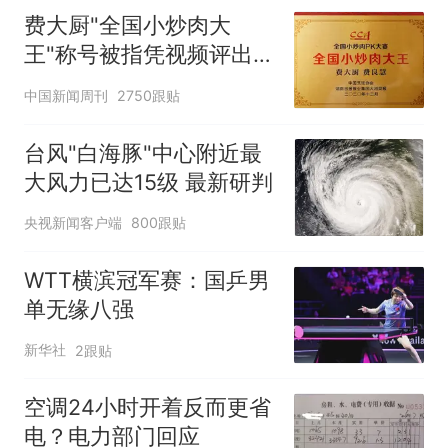
费大厨"全国小炒肉大
王"称号被指凭视频评出
官方回应
中国新闻周刊
2750跟贴
台风"白海豚"中心附近最
大风力已达15级 最新研判
央视新闻客户端
800跟贴
WTT横滨冠军赛：国乒男
单无缘八强
新华社
2跟贴
空调24小时开着反而更省
电？电力部门回应