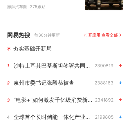
自主高端市场制高点
澎湃汽车圈
275跟贴
网易热搜
每30分钟更新
打开应用 查看全部
夯实基础开新局
沙特土耳其巴基斯坦签署共同防务协议
2390819
1
泉州市委书记张毅恭被查
2388163
2
“电影+”如何激发千亿级消费新活力？
2341892
3
全球首个长时储能一体化产业园量产
2199805
4