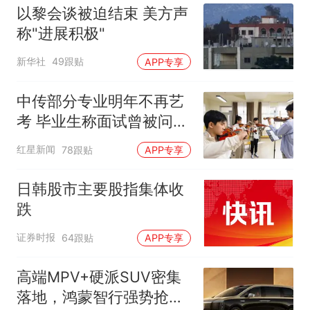
时
以黎会谈被迫结束 美方声
称"进展积极"
新华社
49跟贴
APP专享
中传部分专业明年不再艺
考 毕业生称面试曾被问
“如何策划晚会” 专家：遏
红星新闻
78跟贴
APP专享
制“艺考捷径化”
日韩股市主要股指集体收
跌
证券时报
64跟贴
APP专享
高端MPV+硬派SUV密集
落地，鸿蒙智行强势抢占