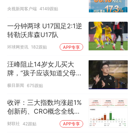
央视新闻客户端
4149跟贴
一分钟两球 U17国足2:1逆
转勒沃库森U17队
环球网资讯
182跟贴
APP专享
汪峰阻止14岁女儿买大
牌，“孩子应该知道父母的
不易”，称自己买衣服80%
极目新闻
675跟贴
都在淘宝
收评：三大指数均涨超1%
创新药、CRO概念全线走
强
财联社
42跟贴
APP专享