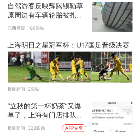
自驾游客反映辉腾锡勒草
原周边有车辆轮胎被扎，
修理店铺换胎价格高达千
江西晨报
186跟贴
元，官方发布情况通报
上海明日之星冠军杯：U17国足晋级决赛
极目新闻
2跟贴
“立秋的第一杯奶茶”又爆
单了，上海有门店排队超
500杯，店员：今天奶茶
极目新闻
323跟贴
APP专享
店都很忙，要等2个多小