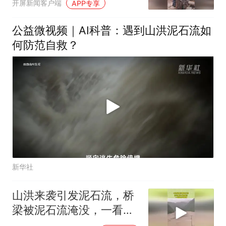
开屏新闻客户端
APP专享
就被冲垮
公益微视频｜AI科普：遇到山洪泥石流如
何防范自救？
新华社
山洪来袭引发泥石流，桥
梁被泥石流淹没，一看就
是豆腐渣