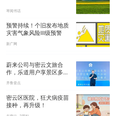
人生
琴闻书话
预警持续！个旧发布地质
灾害气象风险Ⅲ级预警
新广网
蔚来公司与密云文旅合
作，乐道用户享景区多重
优惠专属权益
齐鲁壹点
密云区医院，狂犬病疫苗
接种，再升级！
在密云
2跟贴