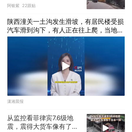
阿银紫
22跟贴
陕西潼关一土沟发生滑坡，有居民楼受损
汽车滑到沟下，有人正在往上爬，当地回
应
潇湘晨报
从监控看菲律宾7.6级地
震，震得大货车像有了生