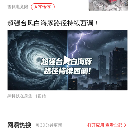
命一样
雪糕电竞陪
APP专享
超强台风白海豚路径持续西调！
黑科技在身边
1跟贴
网易热搜
每30分钟更新
打开应用 查看全部