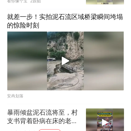
看你像个宝
2跟贴
就差一步！实拍泥石流区域桥梁瞬间垮塌
的惊险时刻
安冉划落
暴雨倾盆泥石流将至，村
支书背着卧病在床的老人
撤离，刚出门两分钟房子