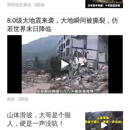
半导体供应链悬了
黑科技在身边
3跟贴
8.0级大地震来袭，大地瞬间被撕裂，仿
若世界末日降临
捡影
2跟贴
山体滑坡，大哥是个狠
人，硬是一声没吭！