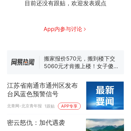
目前还没有跟贴，欢迎发表观点
那个在床头放菜刀的女孩，
热
App内参与讨论
因老师一句“跟我回家”改写了
人生
费大厨“全国小炒肉大王”称
新
号，仅凭视频评出？中国烹饪
协会回应
搬家报价570元，搬到楼下交
5060元才肯搬上楼！女子傻眼
了……
台风"白海豚"中心附近最大风
力已达15级 最新研判
江苏省南通市通州区发布
佛山一中学招聘物理教师，笔
台风蓝色预警信号
试前13名均遭淘汰？教育局：
已叫停招聘，成立调查组全面
笔试第一被第二名传话劝弃考
北青网-北京青年报
1跟贴
APP专享
核查
官方通报
那个在床头放菜刀的女孩，
密云怒仇：加代遇袭
热
因老师一句“跟我回家”改写了