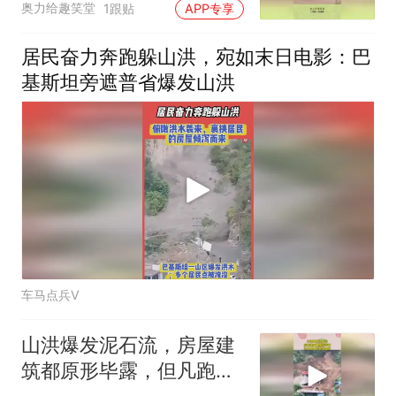
奥力给趣笑堂
1跟贴
APP专享
居民奋力奔跑躲山洪，宛如末日电影：巴
基斯坦旁遮普省爆发山洪
车马点兵V
山洪爆发泥石流，房屋建
筑都原形毕露，但凡跑慢