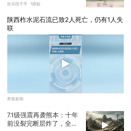
点就领盒饭！
欢乐段子手
1跟贴
陕西柞水泥石流已致2人死亡，仍有1人失
联
界面新闻
7.1级强震再袭熊本：十年
前没裂完断层炸了，全球