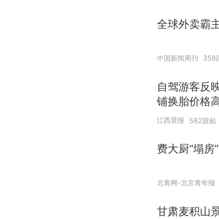
全球外卖霸
中国新闻周刊
358
自驾游客反
铺换胎价格
江西晨报
582跟贴
费大厨“塌房
北青网-北京青年报
甘肃麦积山景