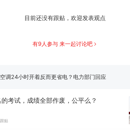
十多万人报名的考试，成绩全部作废，公平么？
热
全球唯一没有法定首都的国家，刚改国名，总统就
新
目前还没有跟贴，欢迎发表观点
骑行绕了几乎整个国境线一圈，还曾两次到中国寻根
搬家报价570元，搬到楼下交5060元才肯搬上楼！
有9人参与 来一起讨论吧
视频丨只要一枚命中就能让航母瘫痪 轰-6J实力有多
空调24小时开着反而更省电？电力部门回应
佛山一中学招聘物理教师，笔试前13名均遭淘汰？教
招聘，成立调查组全面核查
十多万人报名的考试，成绩全部作废，公平么？
热
名的考试，成绩全部作废，公平么？
万跟贴