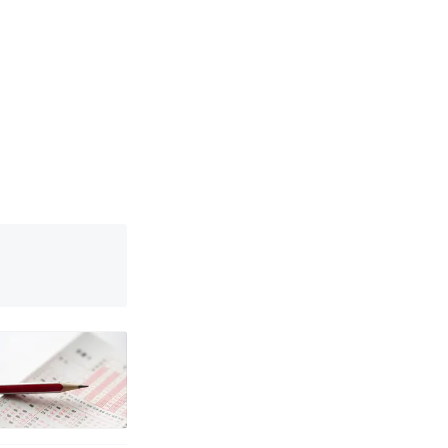
邀请中国大使
女子傻眼了……
强？
育局：已叫停