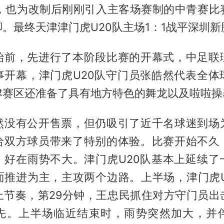
钟，也为改制后刚刚引入主客场赛制的中青赛比
。最终天津津门虎U20队主场1：1战平深圳新
始前，先进行了本阶段比赛的开幕式，中足联
事开幕，津门虎U20队守门员张皓然代表全体
津赛区还准备了具有地方特色的舞龙以及啦啦操
然没有公开售票，但仍吸引了近千名球迷到场
给双方球员带来了特别的体验。比赛开始不久
，好在雨势不大。津门虎U20队基本上延续了
面推进为主，主攻两个边路。上半场，津门虎U
上节奏，第29分钟，王忠民抓住对方守门员出
先。上半场临近结束时，雨势突然加大，并