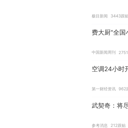
极目新闻
3443跟
费大厨"全国
中国新闻周刊
275
空调24小时
第一财经资讯
962
武契奇：将
参考消息
212跟贴