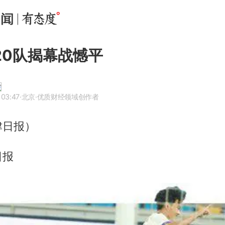
20队揭幕战憾平
 03:47
·北京
·优质财经领域创作者
津日报）
日报