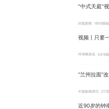
"中式天庭"
封面新闻
1859跟
视频丨只要一
环球网资讯
5419
“兰州拉面”
中国新闻周刊
217
近90岁的钟