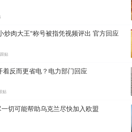
贴
小炒肉大王"称号被指凭视频评出 官方回应
1跟贴
开着反而更省电？电力部门回应
跟贴
尽一切可能帮助乌克兰尽快加入欧盟