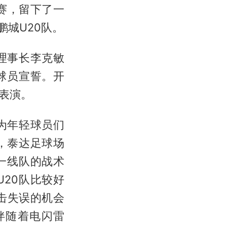
赛，留下了一
鹏城U20队。
理事长李克敏
球员宣誓。开
表演。
为年轻球员们
，泰达足球场
一线队的战术
20队比较好
击失误的机会
伴随着电闪雷