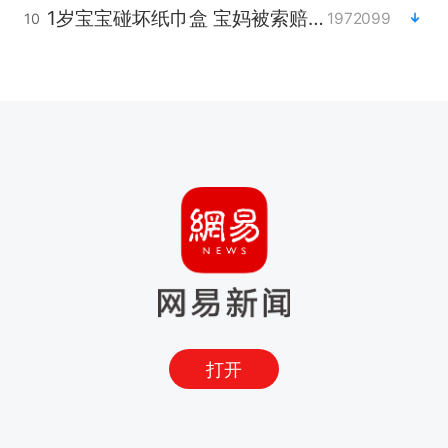
1岁宝宝碰坏纸巾盒 宝妈被索赔924元
1972099
10
打开