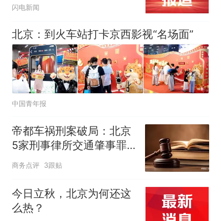
儿童“新玩法”
闪电新闻
北京：到火车站打卡京西影视“名场面”
中国青年报
帝都车祸刑案破局：北京
5家刑事律所交通肇事罪
顶尖辩护力量硬核拆解
商务点评
3跟贴
今日立秋，北京为何还这
么热？