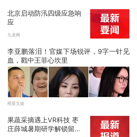
北京启动防汛四级应急响
应
九龙网
李亚鹏落泪！官媒下场锐评，9字一针见
血，戳中王菲心坎里
橙星文娱
果蔬采摘遇上VR科技 枣
庄薛城暑期研学解锁留守