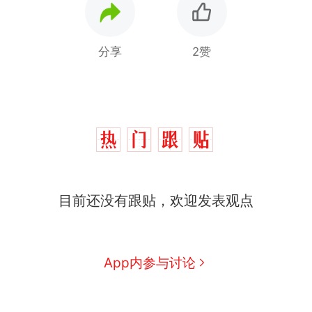
分享
2赞
那个在床头放菜刀的女孩，
热
因老师一句“跟我回家”改写了
人生
制裁瓜子饺子，美国怕什
新
目前还没有跟贴，欢迎发表观点
么？
费大厨“全国小炒肉大王”称
号，仅凭视频评出？中国烹饪
协会回应
男子上山采菌偶然发现鸡枞菌
App内参与讨论
窝，原地守1天等它长大：挖了
140多朵
美国渔民钓获鲨鱼徒手将其拽