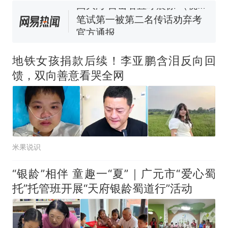
回大海 目击者直呼震惊 （视频
来源：参考消息）
笔试第一被第二名传话劝弃考
官方通报
那个在床头放菜刀的女孩，
热
因老师一句“跟我回家”改写了
地铁女孩捐款后续！李亚鹏含泪反向回
人生
馈，双向善意看哭全网
米果说识
“银龄”相伴 童趣一“夏”｜广元市“爱心蜀
托”托管班开展“天府银龄蜀道行”活动