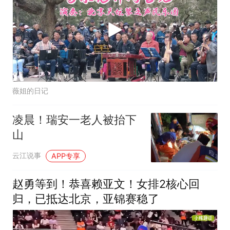
薇姐的日记
凌晨！瑞安一老人被抬下
山
云江说事
APP专享
赵勇等到！恭喜赖亚文！女排2核心回
归，已抵达北京，亚锦赛稳了