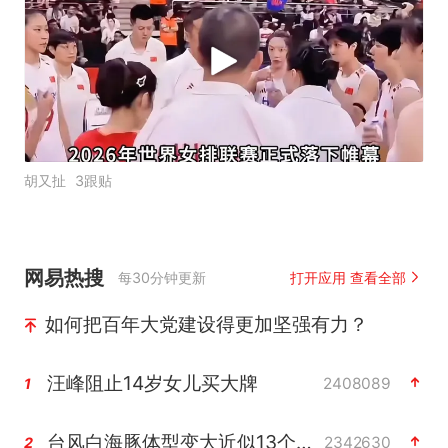
胡又扯
3跟贴
网易热搜
每30分钟更新
打开应用 查看全部
如何把百年大党建设得更加坚强有力？
汪峰阻止14岁女儿买大牌
2408089
1
台风白海豚体型变大近似13个浙江面积
2342630
2