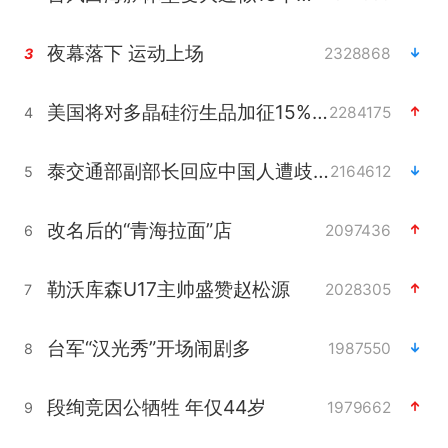
夜幕落下 运动上场
2328868
3
美国将对多晶硅衍生品加征15%关税
2284175
4
泰交通部副部长回应中国人遭歧视手势
2164612
5
改名后的“青海拉面”店
2097436
6
勒沃库森U17主帅盛赞赵松源
2028305
7
台军“汉光秀”开场闹剧多
1987550
8
段绚竞因公牺牲 年仅44岁
1979662
9