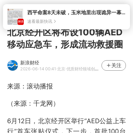
打开
西平命案8天未破，玉米地里出现诡异一幕，我突然想起了欧金中
速看最新快讯
北京经开区将布设100辆AED
移动应急车，形成流动救援圈
新浪财经
关注
2026-06-14 00:41
·北京
·优质财经领域创作者
来源：滚动播报
（来源：千龙网）
6月12日，北京经开区举行“AED公益上车
行”首车张贴仪式，下一步，首批100台