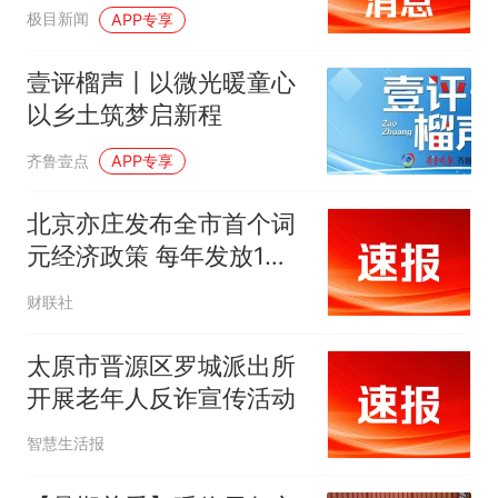
研学、旅游产品
极目新闻
APP专享
壹评榴声丨以微光暖童心
以乡土筑梦启新程
齐鲁壹点
APP专享
北京亦庄发布全市首个词
元经济政策 每年发放1亿
元模型、词元券
财联社
太原市晋源区罗城派出所
开展老年人反诈宣传活动
智慧生活报