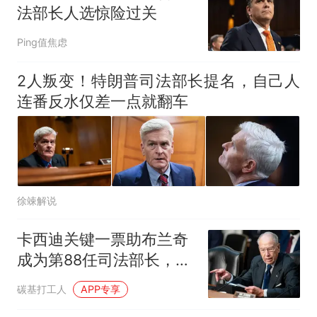
队上厕所！乘客：机上100多
那个在床头放菜刀的女孩，
热
法部长人选惊险过关
人只有2个厕所；客服回应：并
因老师一句“跟我回家”改写了
非每架飞机都会发放西梅汁
人生
Ping值焦虑
2人叛变！特朗普司法部长提名，自己人
连番反水仅差一点就翻车
徐竦解说
卡西迪关键一票助布兰奇
成为第88任司法部长，民
主党反对无效
碳基打工人
APP专享