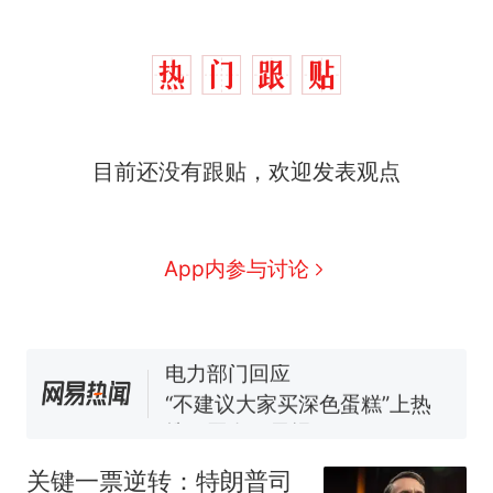
那个在床头放菜刀的女孩，
热
目前还没有跟贴，欢迎发表观点
因老师一句“跟我回家”改写了
人生
搬家报价570元，搬到楼下
新
交5060元才肯搬上楼！女子傻
眼了……
佛山一中学招聘物理教师，笔
App内参与讨论
试前13名均遭淘汰？教育局：
已叫停招聘，成立调查组全面
空调24小时开着反而更省电？
核查
电力部门回应
“不建议大家买深色蛋糕”上热
搜，网友：天塌了！
南航一航班疑向乘客发放西梅
汁，致多名乘客在飞行途中排
关键一票逆转：特朗普司