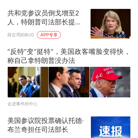
共和党参议员倒戈增至2
人，特朗普司法部长提名
要凉？
薛定谔的BUG
APP专享
“反特”变“挺特”，美国政客嘴脸变得快，
称自己拿特朗普没办法
走进事件的中心
美国参议院投票确认托德·
布兰奇担任司法部长