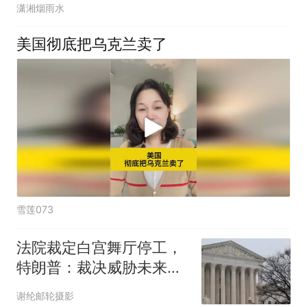
潇湘烟雨水
美国彻底把乌克兰卖了
雪莲073
法院裁定白宫舞厅停工，
特朗普：裁决威胁未来总
统安全，我将上诉
谢纶邮轮摄影