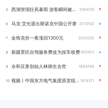
西湖突现狂风暴雨 游客瞬间被浇透
2164755
5
马克·艾伦退出斯诺克中国公开赛
2070102
6
金饰克价一夜涨回1300元
2033226
7
新疆景区自驾服务费改为按车收费
1957611
8
永和豆浆创始人林炳生去世
1864786
9
视频丨中国东方电气集团原党组副书记、董事宋致远被查
1814371
10