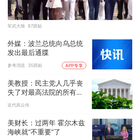
军武大狼
87跟贴
外媒：波兰总统向乌总统
发出最后通牒
参考消息
35跟贴
APP专享
美教授：民主党人几乎丧
失了对最高法院的所有积
极看法
近代风云传
美财长：过两年 霍尔木兹
海峡就“不重要”了