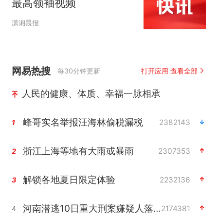
最高领袖视频
潇湘晨报
网易热搜
每30分钟更新
打开应用 查看全部
人民的健康、体质、幸福一脉相承
峰哥实名举报汪海林偷税漏税
2382143
1
浙江上海等地有大雨或暴雨
2307353
2
解锁各地夏日限定体验
2232136
3
河南潜逃10日重大刑案嫌疑人落网
2174381
4