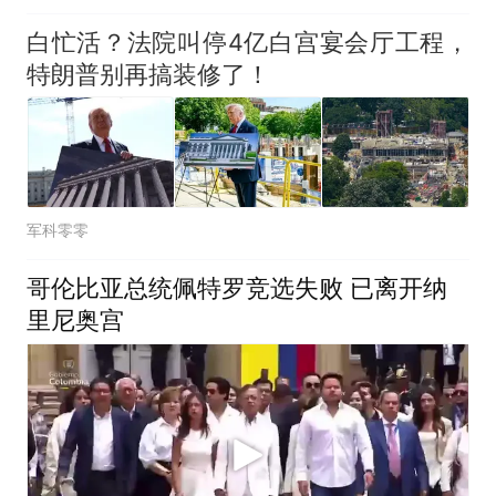
白忙活？法院叫停4亿白宫宴会厅工程，
特朗普别再搞装修了！
军科零零
哥伦比亚总统佩特罗竞选失败 已离开纳
里尼奥宫