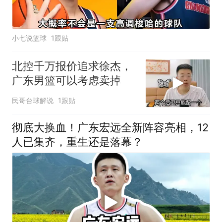
小七说篮球
1跟贴
北控千万报价追求徐杰，
广东男篮可以考虑卖掉
民哥台球解说
1跟贴
彻底大换血！广东宏远全新阵容亮相，12
人已集齐，重生还是落幕？