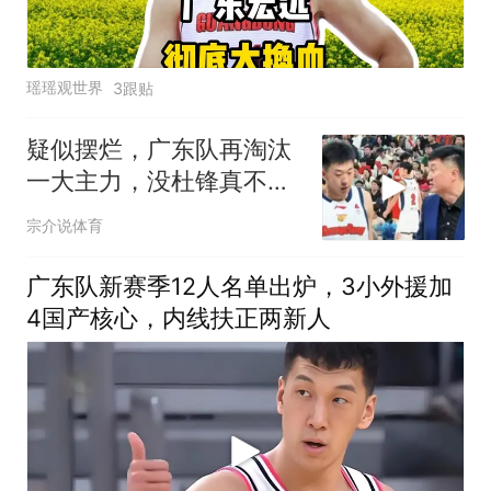
瑶瑶观世界
3跟贴
疑似摆烂，广东队再淘汰
一大主力，没杜锋真不
行，宏远季后赛难了
宗介说体育
广东队新赛季12人名单出炉，3小外援加
4国产核心，内线扶正两新人