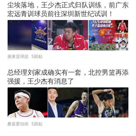
43.98万起
尘埃落地，王少杰正式归队训练，前广东
那个在床头放菜刀的女孩，
热
宏远青训球员前往深圳新世纪试训！
因老师一句“跟我回家”改写了
人生
廣東篮球掂
5跟贴
总经理刘家成确实有一套，北控男篮再添
强援，王少杰有消息了
桑葚爱动画
5跟贴