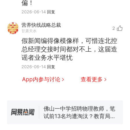
偏！
2026-06-14
回复
营养快线战略总裁
2
甘肃天水
假新闻编得像模像样，可惜连北控
那个在床头放菜刀的女孩，
热
总经理交接时间都对不上，这届造
因老师一句“跟我回家”改写了
谣者业务水平堪忧
人生
费大厨“全国小炒肉大王”称
新
2026-06-14
回复
号，仅凭视频评出？中国烹饪
协会回应
笔试第一被第二名传话劝弃考
App内参与讨论
查看更多
官方通报
佛山一中学招聘物理教师，笔
试前13名均遭淘汰？教育局：
已叫停招聘，成立调查组全面
台风"白海豚"中心附近最大风
核查
力已达15级 最新研判
享界G9车型预售价公布：