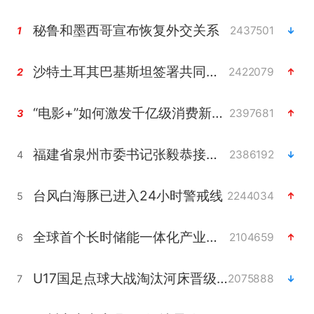
秘鲁和墨西哥宣布恢复外交关系
2437501
1
沙特土耳其巴基斯坦签署共同防务协议
2422079
2
“电影+”如何激发千亿级消费新活力？
2397681
3
福建省泉州市委书记张毅恭接受纪律审查和监察调查
2386192
4
台风白海豚已进入24小时警戒线
2244034
5
全球首个长时储能一体化产业园量产
2104659
6
U17国足点球大战淘汰河床晋级决赛
2075888
7