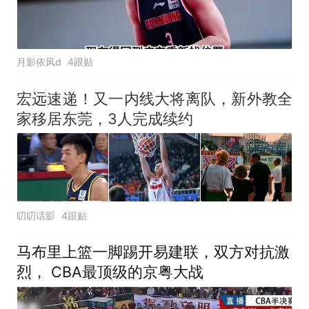
月影依风d
4跟贴
宏远速递！又一内线大将离队，新外教全
家移居东莞，3人完成续约
叨叨话影
4跟贴
马布里上篮一脚踢开易建联，双方对抗激
烈， CBA最顶级的京粤大战