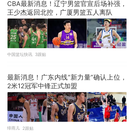
CBA最新消息！辽宁男篮官宣后场补强，
王少杰返回北控，广厦男篮五人离队
中国篮坛快讯
3跟贴
最新消息！广东内线“新力量”确认上位，
2米12冠军中锋正式加盟
绯雨儿
2跟贴