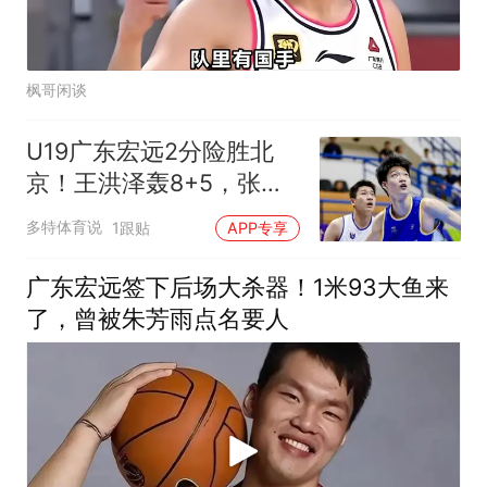
枫哥闲谈
U19广东宏远2分险胜北
京！王洪泽轰8+5，张家
睿抢18篮板，谈仁凯
多特体育说
1跟贴
APP专享
24+5
广东宏远签下后场大杀器！1米93大鱼来
了，曾被朱芳雨点名要人