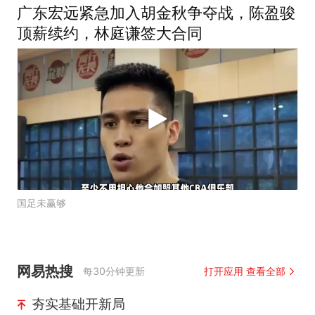
广东宏远紧急加入胡金秋争夺战，陈盈骏
顶薪续约，林庭谦签大合同
国足未赢够
网易热搜
每30分钟更新
打开应用 查看全部
夯实基础开新局