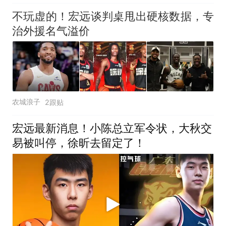
不玩虚的！宏远谈判桌甩出硬核数据，专
治外援名气溢价
农城浪子
2跟贴
宏远最新消息！小陈总立军令状，大秋交
易被叫停，徐昕去留定了！