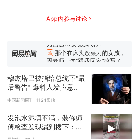
App内参与讨论
那个在床头放菜刀的女孩，
热
因老师一句“跟我回家”改写了
人生
费大厨“全国小炒肉大王”称
新
号，仅凭视频评出？中国烹饪
穆杰塔巴被指给总统下"最
协会回应
美国渔民钓获鲨鱼徒手将其拽
后警告" 爆料人发声意味
回大海 目击者直呼震惊 （视频
深长
来源：参考消息）
笔试第一被第二名传话劝弃考
中国新闻周刊
1124跟贴
官方通报
佛山一中学招聘物理教师，笔
发泡水泥填不满，装修师
试前13名均遭淘汰？教育局：
傅检查发现漏到楼下：出
已叫停招聘，成立调查组全面
台风"白海豚"中心附近最大风
风口未延伸到外墙