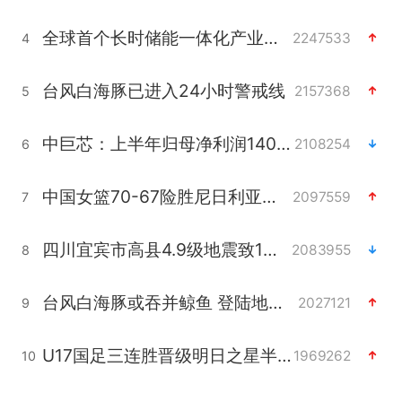
全球首个长时储能一体化产业园量产
2247533
4
台风白海豚已进入24小时警戒线
2157368
5
中巨芯：上半年归母净利润1405.77万元
2108254
6
中国女篮70-67险胜尼日利亚女篮
2097559
7
四川宜宾市高县4.9级地震致1人死亡
2083955
8
台风白海豚或吞并鲸鱼 登陆地点更新
2027121
9
U17国足三连胜晋级明日之星半决赛
1969262
10