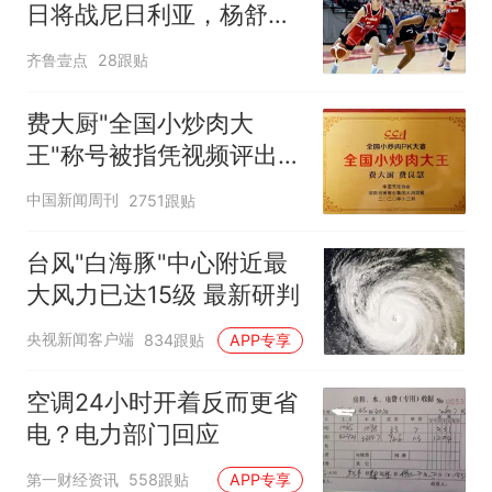
日将战尼日利亚，杨舒予
有望出战
齐鲁壹点
28跟贴
费大厨"全国小炒肉大
王"称号被指凭视频评出
官方回应
中国新闻周刊
2751跟贴
台风"白海豚"中心附近最
大风力已达15级 最新研判
央视新闻客户端
834跟贴
APP专享
空调24小时开着反而更省
电？电力部门回应
第一财经资讯
558跟贴
APP专享