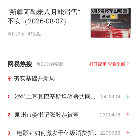
“新疆阿勒泰八月能滑雪”
不实（2026·08·07）
今日辟谣
47跟贴
网易热搜
每30分钟更新
打开应用 查看全部
夯实基础开新局
沙特土耳其巴基斯坦签署共同防务协议
2415304
1
泉州市委书记张毅恭被查
2300476
2
“电影+”如何激发千亿级消费新活力？
2299736
3