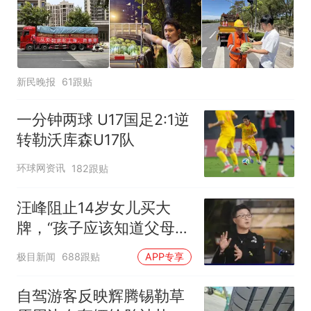
新民晚报
61跟贴
一分钟两球 U17国足2:1逆
转勒沃库森U17队
环球网资讯
182跟贴
汪峰阻止14岁女儿买大
牌，“孩子应该知道父母的
不易”，称自己买衣服80%
极目新闻
688跟贴
APP专享
都在淘宝
自驾游客反映辉腾锡勒草