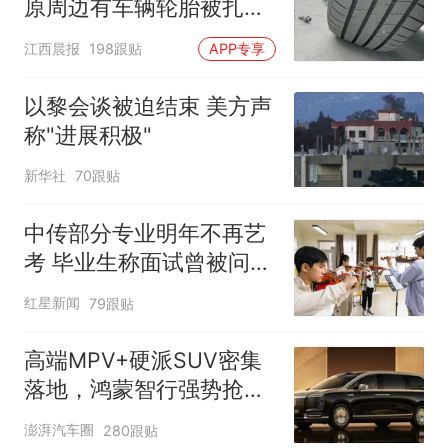
原周边有车辆轮胎被扎，
修理店铺换胎价格高达千
江西晨报
198跟贴
APP专享
元，官方发布情况通报
以黎会谈被迫结束 美方声
称"进展积极"
新华社
70跟贴
中传部分专业明年不再艺
考 毕业生称面试曾被问
“如何策划晚会” 专家：遏
红星新闻
79跟贴
制“艺考捷径化”
高端MPV+硬派SUV密集
落地，鸿蒙智行强势抢占
自主高端市场制高点
澎湃汽车圈
280跟贴