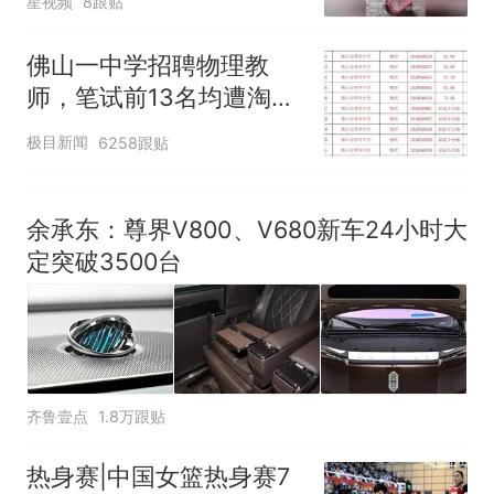
星视频
核查
8跟贴
力已达15级 最新研判
那个在床头放菜刀的女孩，
热
佛山一中学招聘物理教
因老师一句“跟我回家”改写了
师，笔试前13名均遭淘
人生
汰？教育局：已叫停招
极目新闻
6258跟贴
聘，成立调查组全面核查
余承东：尊界V800、V680新车24小时大
定突破3500台
齐鲁壹点
1.8万跟贴
热身赛|中国女篮热身赛7