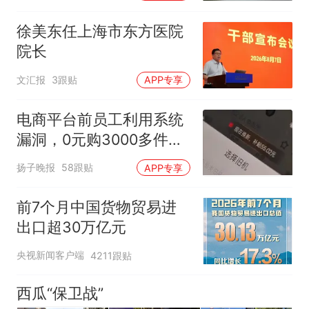
徐美东任上海市东方医院
院长
文汇报
3跟贴
APP专享
电商平台前员工利用系统
漏洞，0元购3000多件家
电！
扬子晚报
58跟贴
APP专享
前7个月中国货物贸易进
出口超30万亿元
央视新闻客户端
4211跟贴
西瓜“保卫战”