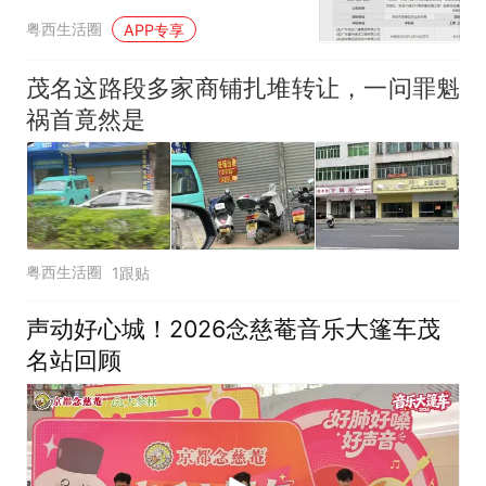
粤西生活圈
APP专享
茂名这路段多家商铺扎堆转让，一问罪魁
祸首竟然是
粤西生活圈
1跟贴
声动好心城！2026念慈菴音乐大篷车茂
名站回顾