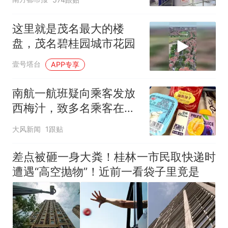
这里就是茂名最大的楼
盘，茂名碧桂园城市花园
壹号塔台
APP专享
南航一航班疑向乘客发放
西梅汁，致多名乘客在飞
行途中排队上厕所！乘
大风新闻
1跟贴
客：机上100多人只有2个
厕所；客服回应：并非每
差点被砸一身大粪！桂林一市民取快递时
架飞机都会发放西梅汁
遭遇“高空抛物”！近前一看袋子里竟是