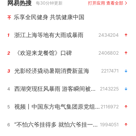
网易热搜
每30分钟更新
打开应用 查看全部
乐享全民健身 共筑健康中国
浙江上海等地有大雨或暴雨
2434204
1
《欢迎来龙餐馆》口碑
2406802
2
光影经济撬动暑期消费新蓝海
2217471
3
西湖突现狂风暴雨 游客瞬间被浇透
2143225
4
视频丨中国东方电气集团原党组副书记、董事宋致远被查
2116972
5
“不怕六爷挂得多 就怕六爷挂一颗”
1994051
6