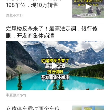
198车位，现10万转售
野叔不太野
烂尾楼反杀来了！最高法定调，银行傻
眼，开发商集体崩溃
半夏微凉qvq
女孩停车霸占两个车位，