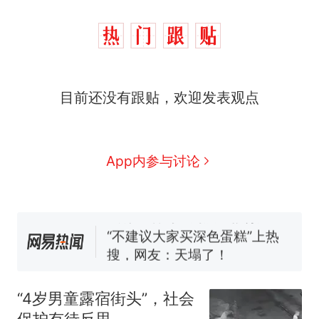
那个在床头放菜刀的女孩，
热
目前还没有跟贴，欢迎发表观点
因老师一句“跟我回家”改写了
人生
搬家报价570元，搬到楼下
新
交5060元才肯搬上楼！女子傻
眼了……
空调24小时开着反而更省电？
App内参与讨论
电力部门回应
佛山一中学招聘物理教师，笔
试前13名均遭淘汰？教育局：
已叫停招聘，成立调查组全面
“不建议大家买深色蛋糕”上热
核查
搜，网友：天塌了！
南航一航班疑向乘客发放西梅
汁，致多名乘客在飞行途中排
“4岁男童露宿街头”，社会
队上厕所！乘客：机上100多
那个在床头放菜刀的女孩，
热
保护有待反思