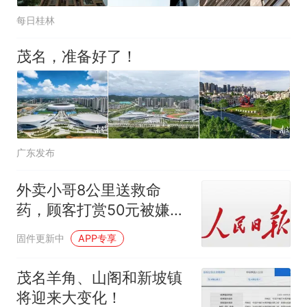
每日桂林
茂名，准备好了！
广东发布
外卖小哥8公里送救命
药，顾客打赏50元被嫌
少，人民锐评：善意不该
固件更新中
APP专享
被金钱绑架
茂名羊角、山阁和新坡镇
将迎来大变化！