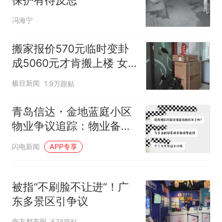
人只有2个厕所；客服回应：并
因老师一句“跟我回家”改写了
非每架飞机都会发放西梅汁
人生
冯海宁
搬家报价570元临时变卦
成5060元才肯搬上楼 女
子傻眼
极目新闻
1.9万跟贴
青岛信达・金地蓝庭小区
物业争议追踪：物业备案
存瑕疵、业主大会投票引
闪电新闻
APP专享
质疑，西海岸新区首创业
委会履职指引落地遇堵点
被指“不刷脸不让进”！广
东多景区引争议
南方都市报
574跟贴