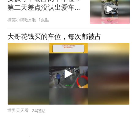
第二天差点没认出爱车，
吓得直接报警了
搞笑小熊吃o泡
1跟贴
大哥花钱买的车位，每次都被占
世界天天看
24跟贴