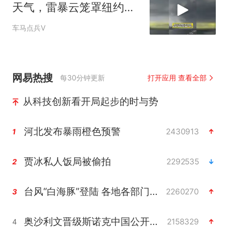
天气，雷暴云笼罩纽约市
天际线
车马点兵V
网易热搜
每30分钟更新
打开应用 查看全部
从科技创新看开局起步的时与势
河北发布暴雨橙色预警
2430913
1
贾冰私人饭局被偷拍
2292535
2
台风“白海豚”登陆 各地各部门全力应对
2260270
3
奥沙利文晋级斯诺克中国公开赛16强
2158329
4