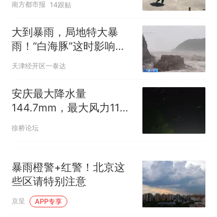
南方都市报
14跟贴
大到暴雨，局地特大暴
雨！“白海豚”这时影响天
津→
天津经开区一泰达
安庆最大降水量
144.7mm，最大风力11
级！
徐桥论坛
暴雨橙警+红警！北京这
些区请特别注意
京呈
APP专享