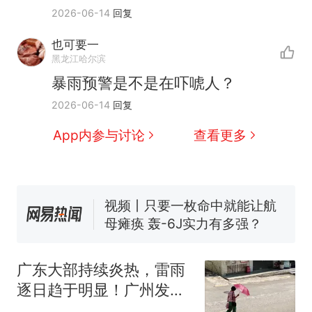
2026-06-14
回复
也可要一
十多万人报名的考试，成绩
热
黑龙江哈尔滨
全部作废，公平么？
暴雨预警是不是在吓唬人？
全球唯一没有法定首都的国
新
2026-06-14
回复
家，刚改国名，总统就邀请中
国大使骑行绕了几乎整个国境
5万的小车卖不动，40万以上
App内参与讨论
查看更多
线一圈，还曾两次到中国寻根
的抢着买
浙江人戒备 "白海豚"已创我国
纪录 带来严重影响
视频丨只要一枚命中就能让航
母瘫痪 轰-6J实力有多强？
泰州父亲的手写家书遗失30
年，网友淘到后寄给女儿：花
广东大部持续炎热，雷雨
鸟市场搬了，但爱还在
十多万人报名的考试，成绩
热
逐日趋于明显！广州发布
全部作废，公平么？
高温橙色预警