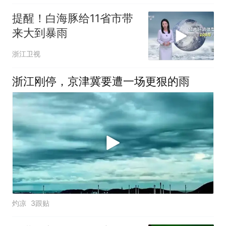
提醒！白海豚给11省市带
来大到暴雨
浙江卫视
浙江刚停，京津冀要遭一场更狠的雨
灼凉
3跟贴