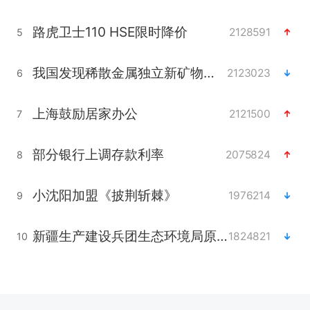
路虎卫士110 HSE限时降价
2128591
5
我国发现稀散金属独立新矿物——乌斯河锗矿
2123023
6
上海鼓励居家办公
2121500
7
部分银行上调存款利率
2075824
8
小沈阳加盟《披荆斩棘》
1976214
9
新疆生产建设兵团生态环境局原局长被查
1824821
10