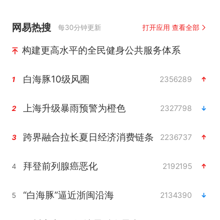
网易热搜
每30分钟更新
打开应用 查看全部
构建更高水平的全民健身公共服务体系
白海豚10级风圈
2356289
1
上海升级暴雨预警为橙色
2327798
2
跨界融合拉长夏日经济消费链条
2236737
3
拜登前列腺癌恶化
2192195
4
“白海豚”逼近浙闽沿海
2134390
5