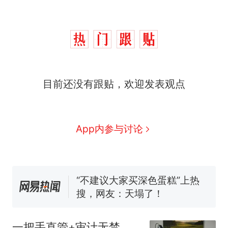
十多万人报名的考试，成绩
热
全部作废，公平么？
搬家报价570元，搬到楼下
新
目前还没有跟贴，欢迎发表观点
交5060元才肯搬上楼！女子傻
眼了……
空调24小时开着反而更省电？
电力部门回应
视频丨只要一枚命中就能让航
App内参与讨论
母瘫痪 轰-6J实力有多强？
佛山一中学招聘物理教师，笔
试前13名均遭淘汰？教育局：
已叫停招聘，成立调查组全面
“不建议大家买深色蛋糕”上热
核查
搜，网友：天塌了！
十多万人报名的考试，成绩
热
全部作废，公平么？
一把手直管+审计无禁