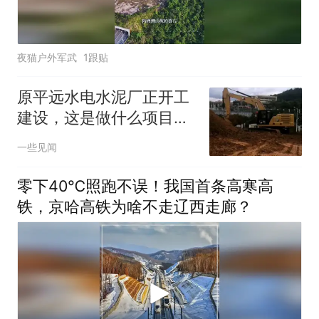
夜猫户外军武
1跟贴
原平远水电水泥厂正开工
建设，这是做什么项目
呢？
一些见闻
零下40℃照跑不误！我国首条高寒高
铁，京哈高铁为啥不走辽西走廊？