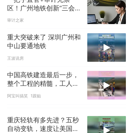
区！广州地铁创新“三会制
度”夯实整改闭环，审计价
审计之家
值节节高
重大突破来了 深圳广州和
中山要通地铁
王波说房
中国高铁建造最后一步，
整个工程的精髓，工人坐
着就能完成
阿宝叫搞笑
1跟贴
重庆轻轨有多先进？五秒
自动变轨，速度让美国望