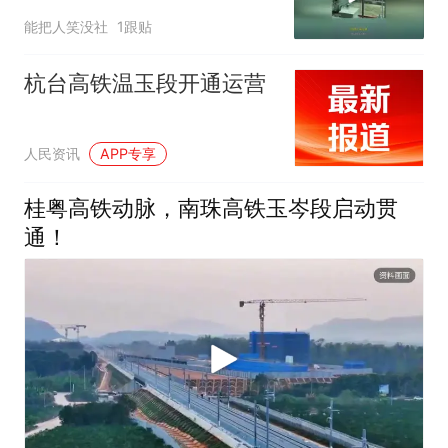
尘莫及
能把人笑没社
1跟贴
杭台高铁温玉段开通运营
人民资讯
APP专享
桂粤高铁动脉，南珠高铁玉岑段启动贯
通！