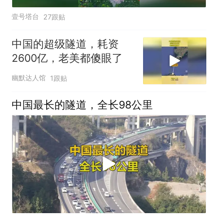
壹号塔台
27跟贴
中国的超级隧道，耗资
2600亿，老美都傻眼了
幽默达人馆
1跟贴
中国最长的隧道，全长98公里