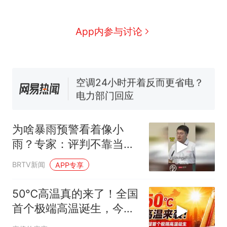
搬家报价570元，搬到楼下
新
交5060元才肯搬上楼！女子傻
眼了……
佛山一中学招聘物理教师，笔
App内参与讨论
试前13名均遭淘汰？教育局：
已叫停招聘，成立调查组全面
空调24小时开着反而更省电？
核查
电力部门回应
“不建议大家买深色蛋糕”上热
搜，网友：天塌了！
南航一航班疑向乘客发放西梅
汁，致多名乘客在飞行途中排
为啥暴雨预警看着像小
队上厕所！乘客：机上100多
那个在床头放菜刀的女孩，
热
雨？专家：评判不靠当下
人只有2个厕所；客服回应：并
因老师一句“跟我回家”改写了
感受，24小时累计降雨量
非每架飞机都会发放西梅汁
人生
BRTV新闻
APP专享
说了算
50℃高温真的来了！全国
首个极端高温诞生，今年
夏天不一般