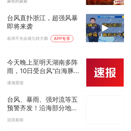
麻将的麻麻
台风直扑浙江，超强风暴
即将来袭
俞涛不光会做九转大肠
APP专享
今天晚上至明天湖南多阵
雨，10日受台风“白海豚”
影响，湖南将开启风雨模
潇湘晨报
式
台风、暴雨、强对流等五
预警齐发！沿海部分地区
将有特大暴雨
澎湃新闻