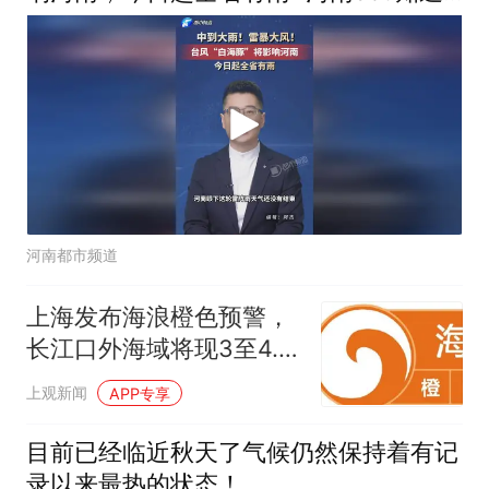
#天气 #下雨了 #台风
河南都市频道
上海发布海浪橙色预警，
长江口外海域将现3至4.9
米巨浪
上观新闻
APP专享
目前已经临近秋天了气候仍然保持着有记
录以来最热的状态！