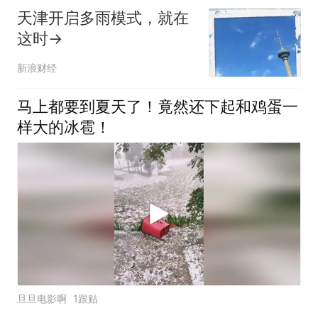
天津开启多雨模式，就在
这时→
新浪财经
马上都要到夏天了！竟然还下起和鸡蛋一
样大的冰雹！
旦旦电影啊
1跟贴