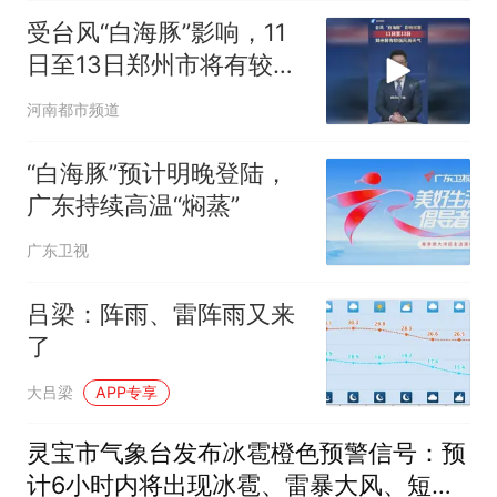
受台风“白海豚”影响，11
日至13日郑州市将有较强
风雨天气
河南都市频道
“白海豚”预计明晚登陆，
广东持续高温“焖蒸”
广东卫视
吕梁：阵雨、雷阵雨又来
了
大吕梁
APP专享
灵宝市气象台发布冰雹橙色预警信号：预
计6小时内将出现冰雹、雷暴大风、短时