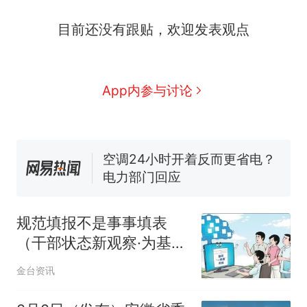
全球唯一没有法定首都的国
新
目前还没有跟贴，欢迎发表观点
家，刚改国名，总统就邀请中
国大使骑行绕了几乎整个国境
5万的小车卖不动，40万以上
线一圈，还曾两次到中国寻根
的抢着买
视频丨只要一枚命中就能让航
App内参与讨论
母瘫痪 轰-6J实力有多强？
空调24小时开着反而更省电？
电力部门回应
大雨将至一家老小6分钟抢收完
1千斤稻谷
十多万人报名的考试，成绩
热
全部作废，公平么？
规范填报不是事事填表
（干部状态新观察·为基层
减负赋能）
金台资讯