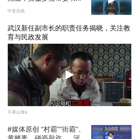
集中走进车间、施工现场
中安在线
看望慰问一线劳动者。#
战高温 （编辑：晨晨）投
武汉新任副市长的职责任务揭晓，关注教
稿邮箱：3882124142
育与民政发展
不畏山海a
#媒体原创 “村霸”“街霸”、
黄赌毒、碰瓷敲诈……河