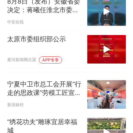
8月8日（发布）安徽省委
决定：蒋曦任淮北市委书
记，汪华东任阜阳市委书
中安在线
记
太原市委组织部公示
黄河新闻网吕梁
APP专享
宁夏中卫市总工会开展“行
走的思政课”劳模工匠宣讲
活动
新浪财经
“绣花功夫”雕琢宜居幸福
城