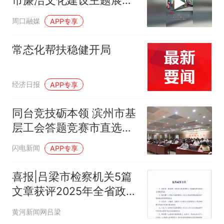
市廉洁文化建设主题展览
在淮阳开幕
周口融媒
APP专享
常态化帮扶稳健开局
经济日报
APP专享
同台竞技砺本领 滨州市基
层工会答题竞赛市直选拔
赛举办
闪电新闻
APP专享
喜报|吕梁市检察机关5篇
文章获评2025年全省政法
系统小微课题优秀成果
黄河新闻网吕梁