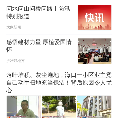
问水问山问桥问路丨防汛
特别报道
大象新闻
感悟建材力量 厚植爱国情
怀
沙雅好地方
落叶堆积、灰尘遍地，海口一小区业主竟
自己动手扫地充当保洁！背后原因令人忧
心