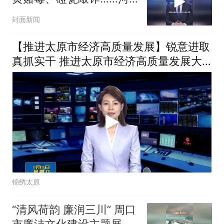
南公开征集黑恶犯罪线
封面新闻
索，河南省公安厅举报电
话：0371-65883344
【推进太原市经济高质量发展】锐意进取
真抓实干 推进太原市经济高质量发展大
会在我市各界引发热烈反响（十）
锦绣太原
“清风荷韵 廉润三川” 周口