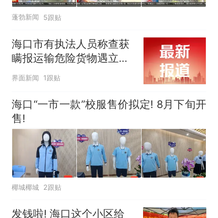
蓬勃新闻
5跟贴
海口市有执法人员称查获
瞒报运输危险货物遇立案
难，官方回应
界面新闻
1跟贴
海口“一市一款”校服售价拟定! 8月下旬开
售!
椰城椰城
2跟贴
发钱啦! 海口这个小区给