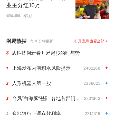
业主分红10万!
椰城椰城
3跟贴
网易热搜
每30分钟更新
打开应用 查看全部
从科技创新看开局起步的时与势
上海发布内涝积水风险提示
2402268
1
人形机器人第一股
2338625
2
台风“白海豚”登陆 各地各部门全力应对
2231663
3
多地银行上调存款利率
2214319
4