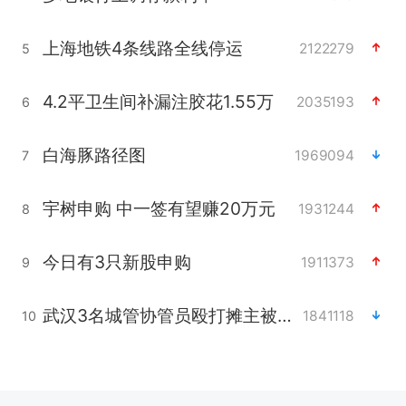
上海地铁4条线路全线停运
2122279
5
4.2平卫生间补漏注胶花1.55万
2035193
6
白海豚路径图
1969094
7
宇树申购 中一签有望赚20万元
1931244
8
今日有3只新股申购
1911373
9
武汉3名城管协管员殴打摊主被刑拘
1841118
10