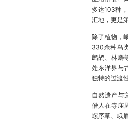
多达103
汇地，更是
除了植物，峨
330余种鸟
鹧鸪、林麝
处东洋界与
独特的过渡
自然遗产与
僧人在寺庙
螺序草、峨