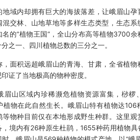
的地域内却拥有巨大的海拔落差，让峨眉山孕
阔混交林、山地草地等多样生态类型，生态系
名的“植物王国”，全山分布高等植物3700
十分之一、四川植物总数的三分之一。
称，面积远超峨眉山的青海、甘肃，全省植物
观印证了当地极高的物种密度。
峨眉山区域内珍稀濒危植物资源富集，桫椤
护植物在此自然生长。峨眉山特有植物达106
鹃等物种目前仅在本地形成野生种群。这里观
，境内有26种原生杜鹃，1655种药用植物
时，峨眉山是569种植物的模式产地，以“峨