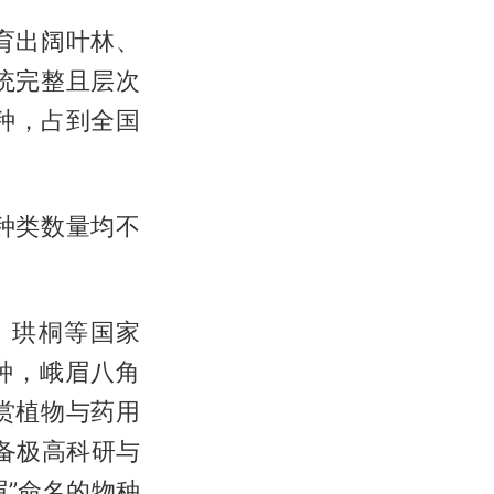
育出阔叶林、
统完整且层次
余种，占到全国
种类数量均不
、珙桐等国家
种，峨眉八角
赏植物与药用
具备极高科研与
眉”命名的物种