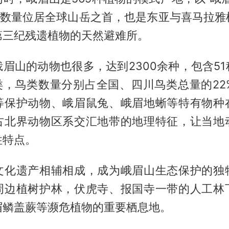
种，数量位居全球山岳之首，也是东亚与喜马拉雅
第三纪残遗植物的天然避难所。
眉山的动物也很多，达到2300余种，包含5
类，鸟类数量分别占全国、四川鸟类总量的22
等保护动物、峨眉鼠兔、峨眉地蜥等特有物种
古北界动物区系交汇地带的地理特征，让当地
性特点。
文化遗产相辅相成，成为峨眉山生态保护的独
周边植树护林，伏虎寺、报国寺一带的人工林
眉鳞盖蕨等濒危植物的重要栖息地。