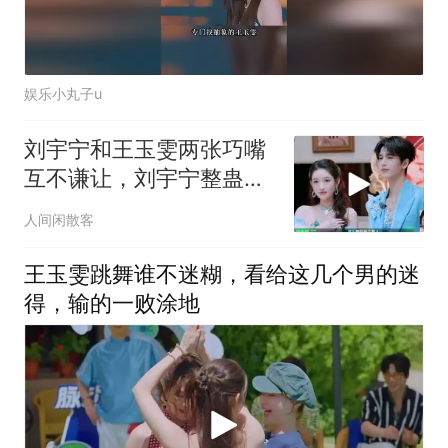
娱乐小丸子u
刘宇宁和王玉雯两张巧嘴
互不谦让，刘宇宁整蛊王
玉雯，被评为魔鬼
人间闲散客
王玉雯跳舞谁不迷糊，看给这几个男的迷
得，输的一败涂地