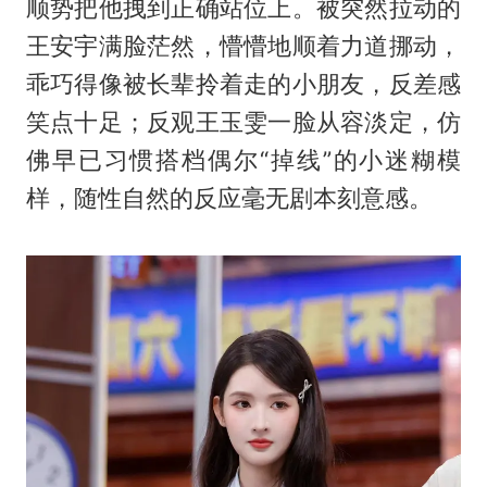
顺势把他拽到正确站位上。被突然拉动的
王安宇满脸茫然，懵懵地顺着力道挪动，
乖巧得像被长辈拎着走的小朋友，反差感
笑点十足；反观王玉雯一脸从容淡定，仿
佛早已习惯搭档偶尔“掉线”的小迷糊模
样，随性自然的反应毫无剧本刻意感。