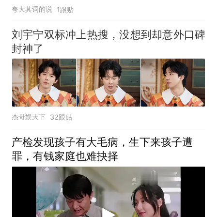
夸大其词的说
1跟贴
刘宇宁双标冲上热搜，没想到却意外口碑
封神了
杰哥娱天下
32跟贴
产检发现孩子有大毛病，生下来孩子遭
罪，有钱家庭也难抉择