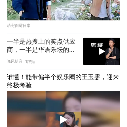
萌宠倒霉日常
一半是热搜上的笑点供应
商，一半是华语乐坛的
R&B铺路人
晚风拾音
1跟贴
谁懂！能带偏半个娱乐圈的王玉雯，迎来
终极考验