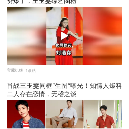
夯爆了，王玉雯综艺圈粉
宝藏扒娛
1跟贴
肖战王玉雯同框“生图”曝光！知情人爆料
二人存在恋情，无稽之谈