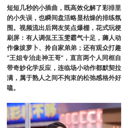
短短几秒的小插曲，既高效化解了彩排里
的小失误，也瞬间盘活略显枯燥的排练氛
围。视频流出后网友笑点爆棚，花式玩梗
刷屏：有人调侃王玉雯霸气十足，薅人动
作像拔萝卜、拎自家弟弟；还有观众打趣
“王姐专治走神王哥”，直言两个人同框自
带奇妙化学反应，连临场小动作都默契拉
满，属于熟人之间不拘束的松弛感格外好
嗑。