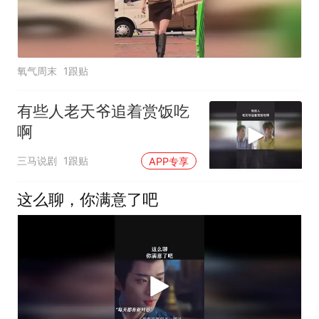
氧气周末
1跟贴
有些人老天爷追着赏饭吃
啊
三马说剧
1跟贴
APP专享
这么聊，你满意了吧