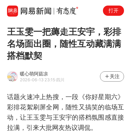
打开
王玉雯一把薅走王安宇，彩排
名场面出圈，随性互动藏满满
搭档默契
暖心萌阿菇凉
关注
2026-06-13 23:15
·四川
话题火速冲上热搜，一段《你好星期六》
彩排花絮刷屏全网，随性又搞笑的临场互
动，让
王玉雯
与王安宇的搭档氛围感直接
拉满，引来大批网友热议调侃。