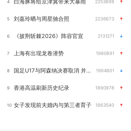
白海豚将给京津冀带来大暴雨
2253898
4
刘嘉玲晒与周星驰合照
2236673
5
《披荆斩棘2026》阵容官宣
2131271
6
上海有出现龙卷潜势
1980891
7
国足U17与阿森纳决赛取消 并列冠军
1964801
8
香港高温刷新历史纪录
1890978
9
女子发现前夫婚内与第三者育子
1863540
10