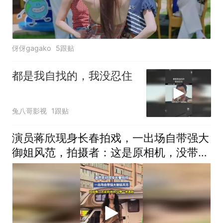
伢伢gagako
5跟贴
都是我自找的，我没忍住
兔八哥影视
1跟贴
演员蒋欣现身长春拍戏，一出场自带强大
御姐风范，拍摄者：这是原相机，没带一
点美颜