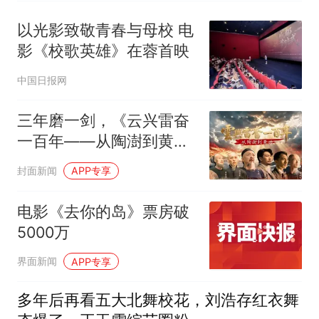
以光影致敬青春与母校 电
影《校歌英雄》在蓉首映
中国日报网
三年磨一剑，《云兴雷奋
一百年——从陶澍到黄
兴》主创揭秘幕后
封面新闻
APP专享
电影《去你的岛》票房破
5000万
界面新闻
APP专享
多年后再看五大北舞校花，刘浩存红衣舞