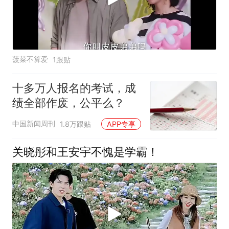
菠菜不算爱
1跟贴
十多万人报名的考试，成
绩全部作废，公平么？
中国新闻周刊
1.8万跟贴
APP专享
关晓彤和王安宇不愧是学霸！