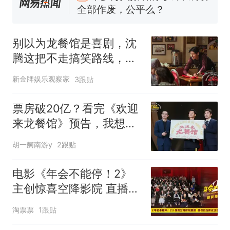
全部作废，公平么？
全球唯一没有法定首都的国
新
家，刚改国名，总统就邀请中
别以为龙餐馆是喜剧，沈
国大使骑行绕了几乎整个国境
搬家报价570元，搬到楼下交
腾这把不走搞笑路线，他
线一圈，还曾两次到中国寻根
5060元才肯搬上楼！女子傻眼
深沉起来更高级？
了……
视频丨只要一枚命中就能让航
新金牌娱乐观察家
3跟贴
母瘫痪 轰-6J实力有多强？
空调24小时开着反而更省电？
票房破20亿？看完《欢迎
电力部门回应
来龙餐馆》预告，我想
佛山一中学招聘物理教师，笔
说：沈腾这回赌对了
胡一舸南游y
2跟贴
试前13名均遭淘汰？教育局：
已叫停招聘，成立调查组全面
十多万人报名的考试，成绩
热
电影《年会不能停！2》
核查
全部作废，公平么？
主创惊喜空降影院 直播连
麦高能不断爆笑再升级
淘票票
1跟贴