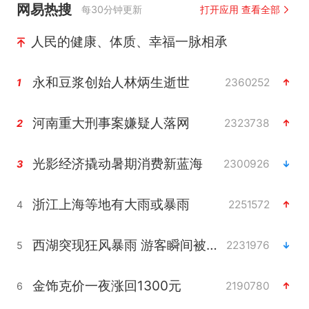
网易热搜
每30分钟更新
打开应用 查看全部
人民的健康、体质、幸福一脉相承
永和豆浆创始人林炳生逝世
2360252
1
河南重大刑事案嫌疑人落网
2323738
2
光影经济撬动暑期消费新蓝海
2300926
3
浙江上海等地有大雨或暴雨
2251572
4
西湖突现狂风暴雨 游客瞬间被浇透
2231976
5
金饰克价一夜涨回1300元
2190780
6