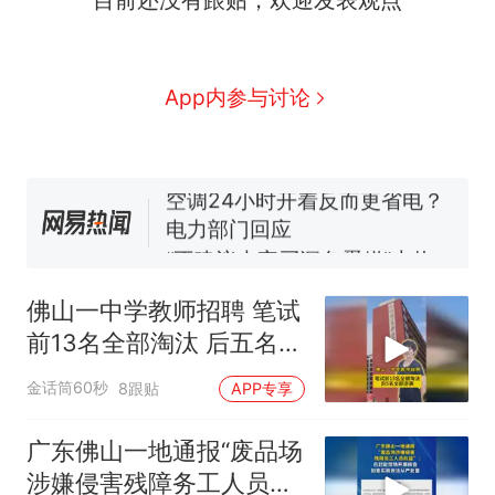
人生
搬家报价570元，搬到楼下
新
交5060元才肯搬上楼！女子傻
眼了……
佛山一中学招聘物理教师，笔
App内参与讨论
试前13名均遭淘汰？教育局：
已叫停招聘，成立调查组全面
空调24小时开着反而更省电？
核查
电力部门回应
“不建议大家买深色蛋糕”上热
搜，网友：天塌了！
南航一航班疑向乘客发放西梅
汁，致多名乘客在飞行途中排
佛山一中学教师招聘 笔试
队上厕所！乘客：机上100多
那个在床头放菜刀的女孩，
热
前13名全部淘汰 后五名全
人只有2个厕所；客服回应：并
因老师一句“跟我回家”改写了
部逆袭
非每架飞机都会发放西梅汁
人生
金话筒60秒
8跟贴
APP专享
广东佛山一地通报“废品场
涉嫌侵害残障务工人员权