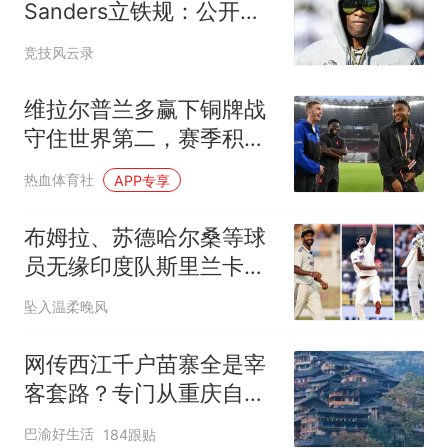
Sanders立铁规：公开丢
脸者当场上车走人
竞技风云录
维拉尔普兰多赢下铜牌战
守住世界第二，赛季积分
却被日本选手反超
热血体育社
APP专享
布姆拉、苏德哈尔桑等球
员无缘印度队斯里兰卡测
试赛
坠入温柔晚风
网传西江千户苗寨全是宰
客套路？专门从重庆自驾
去了一趟，说点大实话
巴渝好生活
184跟贴