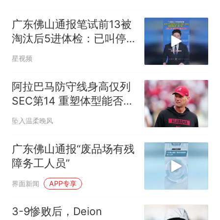
广东佛山通报笔试前13被
淘汰后5进体检：已叫停
招聘，成立调查组
星视频
阿拉巴马防守线身高仅列
SEC第14 重塑体型能否重
拾统治力
坠入温柔晚风
广东佛山通报“废品场有残
障务工人员”
界面新闻
APP专享
3-9惨败后，Deion