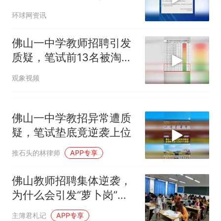
益”： 已赶赴现场开展核
环球网资讯
查，如查实将依法从严处
置
佛山一中学教师招聘引发
质疑，笔试前13名被淘
汰，后5名进体检，被疑
观象视频
“萝卜岗”，官方通报：已
叫停招聘，调查组正开展
全面核查
佛山一中学教招异常遭质
疑，笔试垫底竟逆袭上位
推石头的林律师
APP专享
佛山教师招聘集体逆袭，
为什么会引发“萝卜岗”质
疑？
主簿君札记
APP专享