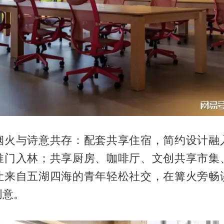
烟火与诗意共存：配套共享住宿，简约设计融
推门入林；共享厨房、咖啡厅、文创共享市集
让来自五湖四海的青年轻松社交，在篝火旁畅
创意。