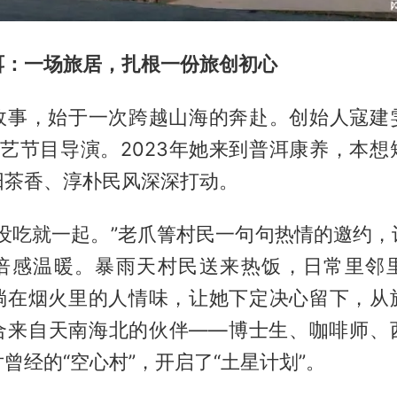
洱：一场旅居，扎根一份旅创初心
故事，始于一次跨越山海的奔赴。创始人寇建
综艺节目导演。2023年她来到普洱康养，本想
阳茶香、淳朴民风深深打动。
？没吃就一起。”老爪箐村民一句句热情的邀约，
倍感温暖。暴雨天村民送来热饭，日常里邻
淌在烟火里的人情味，让她下定决心留下，从
合来自天南海北的伙伴——博士生、咖啡师、
曾经的“空心村”，开启了“土星计划”。