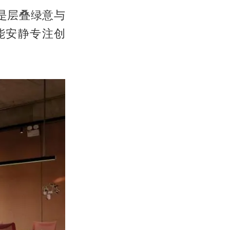
是层叠绿意与
能安静专注创