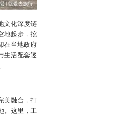
地文化深度链
空地起步，挖
却在当地政府
与生活配套逐
。
完美融合，打
地。这里，工