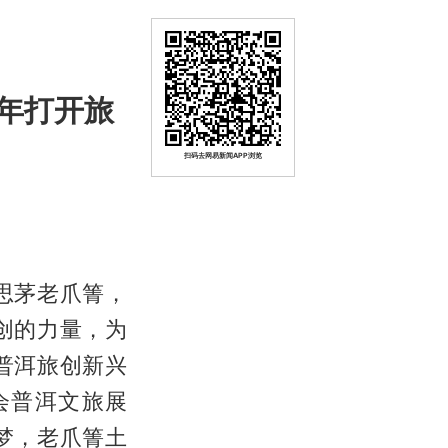
年打开旅
扫码去网易新闻APP浏览
思茅老爪箐，
创的力量，为
普洱旅创新兴
会普洱文旅展
梦，老爪箐土