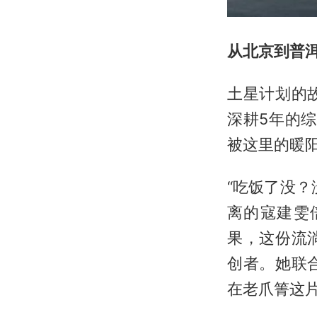
从北京到普
土星计划的
深耕5年的
被这里的暖
“吃饭了没
离的寇建雯
果，这份流
创者。她联
在老爪箐这片