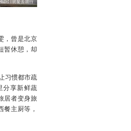
雯，曾是北京
短暂休憩，却
让习惯都市疏
里分享新鲜蔬
旅居者变身旅
西餐主厨等，