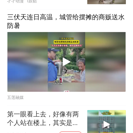
孑孑动漫
1跟贴
三伏天连日高温，城管给摆摊的商贩送水
防暑
五莲融媒
第一眼看上去，好像有两
个人站在楼上，其实是海
上集装箱