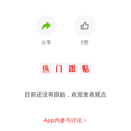
分享
5赞
那个在床头放菜刀的女孩，
热
因老师一句“跟我回家”改写了
人生
制裁瓜子饺子，美国怕什
新
么？
费大厨“全国小炒肉大王”称
目前还没有跟贴，欢迎发表观点
号，仅凭视频评出？中国烹饪
协会回应
男子上山采菌偶然发现鸡枞菌
窝，原地守1天等它长大：挖了
140多朵
美国渔民钓获鲨鱼徒手将其拽
App内参与讨论
回大海 目击者直呼震惊 （视频