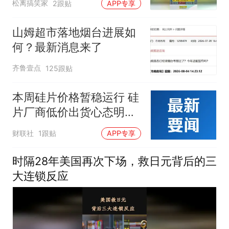
松离搞笑家
2跟贴
APP专享
山姆超市落地烟台进展如
何？最新消息来了
齐鲁壹点
125跟贴
本周硅片价格暂稳运行 硅
片厂商低价出货心态明显
减弱
财联社
1跟贴
APP专享
时隔28年美国再次下场，救日元背后的三
大连锁反应