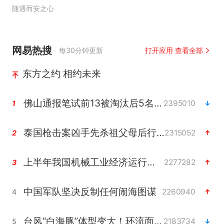
随遇而安之心
网易热搜
每30分钟更新
打开应用 查看全部
东方之约 相约未来
佛山通报笔试前13被淘汰后5名进体检
2395010
1
泰国枪击案凶手先杀祖父母后行凶
2315052
2
上半年我国机械工业经济运行稳中有进
2277282
3
中国军队坚决反制任何闹海图谋
2260940
4
台风“白海豚”体型变大！环流面积接近13个浙江那么大
2183734
5