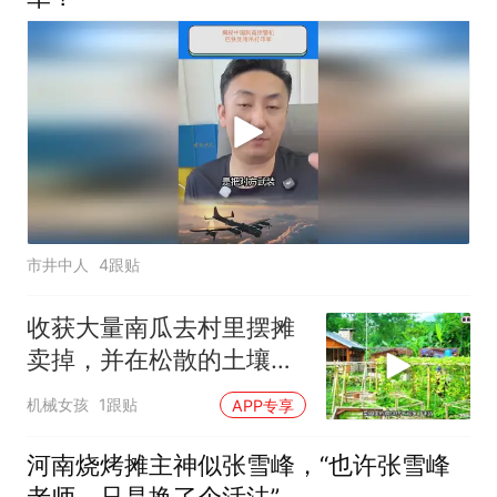
市井中人
4跟贴
收获大量南瓜去村里摆摊
卖掉，并在松散的土壤中
种植生姜
机械女孩
1跟贴
APP专享
河南烧烤摊主神似张雪峰，“也许张雪峰