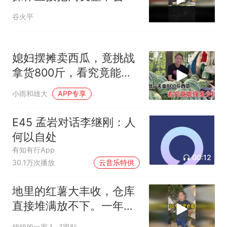
02
谷火平
媳妇摆摊卖西瓜，竟挑战
拿货800斤，看究竟能不
能卖完？
小雨和雄大
APP专享
E45 孟岩对话李继刚：人
何以自处
有知有行App
00:12
30.1万次播放
云音乐特供
地里的红薯大丰收，仓库
直接堆满放不下。一年的
租金算下来真不少。去找
妞妞的一家人
1跟贴