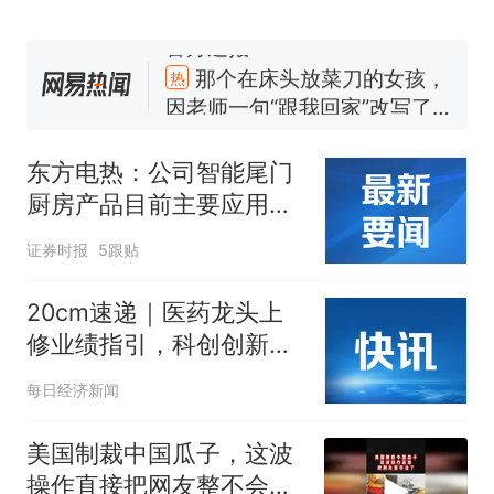
来源：参考消息）
笔试第一被第二名传话劝弃考
官方通报
那个在床头放菜刀的女孩，
热
因老师一句“跟我回家”改写了
人生
东方电热：公司智能尾门
厨房产品目前主要应用于
享界G9
证券时报
5跟贴
20cm速递｜医药龙头上
修业绩指引，科创创新药
ETF国泰(589720)盘中涨
每日经济新闻
超4%
美国制裁中国瓜子，这波
操作直接把网友整不会了