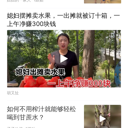
小伙伴商量商量。好在咱
们种的农产品多，以后经
媳妇摆摊卖水果，一出摊就被订十箱，一
常要存放货物是刚需
上午净赚300块钱
胡又扯
如何不用榨汁就能够轻松
喝到甘蔗水？