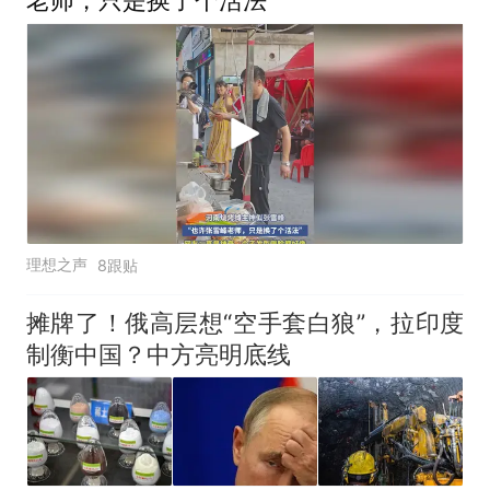
老师，只是换了个活法”
理想之声
8跟贴
摊牌了！俄高层想“空手套白狼”，拉印度
制衡中国？中方亮明底线