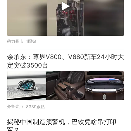
萌力暴击
1跟贴
余承东：尊界V800、V680新车24小时大
定突破3500台
齐鲁壹点
8339跟贴
揭秘中国制造预警机，巴铁凭啥吊打印
军？