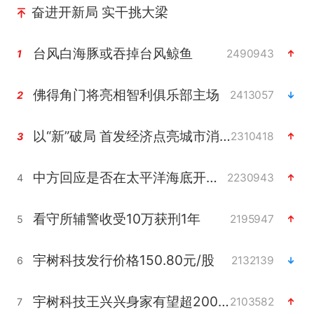
奋进开新局 实干挑大梁
台风白海豚或吞掉台风鲸鱼
2490943
1
佛得角门将亮相智利俱乐部主场
2413057
2
以“新”破局 首发经济点亮城市消费活力
2310418
3
中方回应是否在太平洋海底开采稀土
2230943
4
看守所辅警收受10万获刑1年
2195947
5
宇树科技发行价格150.80元/股
2132139
6
宇树科技王兴兴身家有望超200亿元
2103582
7