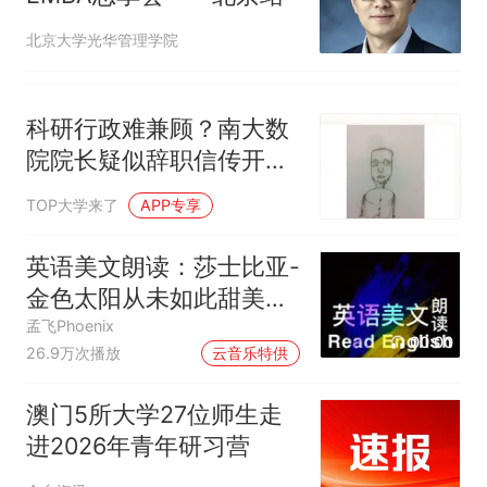
北京大学光华管理学院
科研行政难兼顾？南大数
院院长疑似辞职信传开，
复旦马臻教授留言：我也
TOP大学来了
APP专享
辞去副系主任（副处
级），并附上辞职报告
英语美文朗读：莎士比亚-
金色太阳从未如此甜美吻
过
孟飞Phoenix
00:00
26.9万次播放
云音乐特供
澳门5所大学27位师生走
进2026年青年研习营