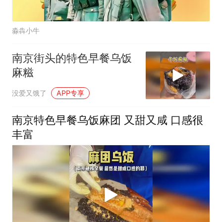
淼犇小牛
南京街头的特色早餐乌饭
麻糍
没爱又饿了
APP专享
南京特色早餐乌饭麻团 又甜又咸 口感很
丰富