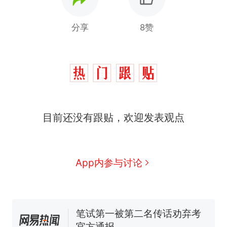
分享
8赞
制裁瓜子饺子，美国怕什
热
么？
那个在床头放菜刀的女孩，
新
因老师一句“跟我回家”改写了
人生
费大厨“全国小炒肉大王”称
目前还没有跟贴，欢迎发表观点
号，仅凭视频评出？中国烹饪
协会回应
男子上山采菌偶然发现鸡枞菌
窝，原地守1天等它长大：挖了
140多朵
App内参与讨论
美国渔民钓获鲨鱼徒手将其拽
回大海 目击者直呼震惊 （视频
来源：参考消息）
笔试第一被第二名传话劝弃考
官方通报
制裁瓜子饺子，美国怕什
热