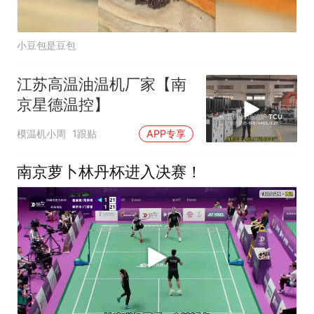
小豆包是豆包
江苏高温油温机厂家【南
京星德温控】
模温机小周
1跟贴
APP专享
南京萝卜林丹杯进入决赛！