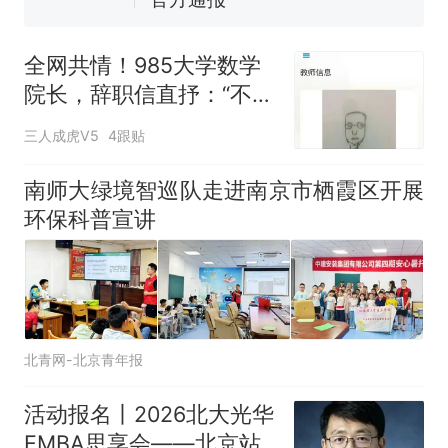
么？
全网共情！985大学数学
院长，辞职信直抒：“不想
干了”
三人成虎V5
4跟贴
南师大绿境智巡队走进南京市栖霞区开展
环保科普宣讲
北青网-北京青年报
活动报名丨2026北大光华
EMBA思享会——北京站