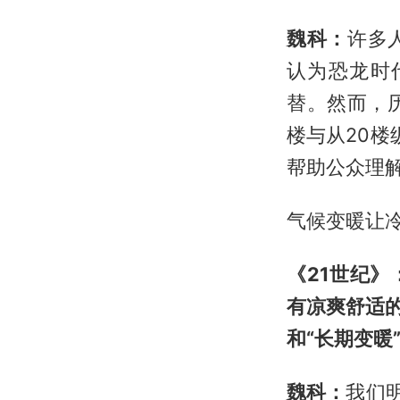
魏科：
许多
认为恐龙时
替。然而，
楼与从20楼
帮助公众理
气候变暖让冷
《21世纪
有凉爽舒适
和“长期变暖
魏科：
我们