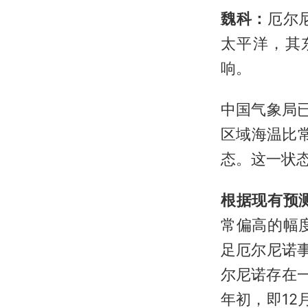
魏科：
厄尔
太平洋，其
响。
中国气象局
区域海温比
态。这一状
根据现有预
常偏高的幅
足厄尔尼诺
尔尼诺存在
年初，即1