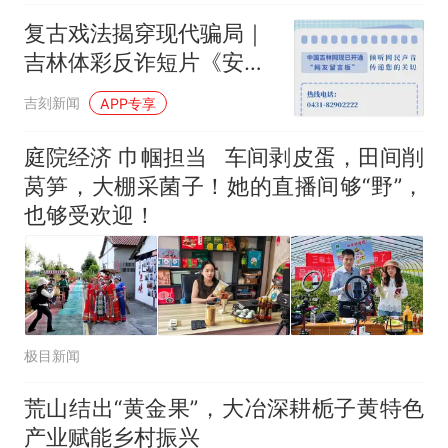
复古戏法揭穿现代骗局｜
吉林体彩反诈短片《安心
小镇》第四集：安心小镇
吉刻新闻
APP专享
庭院经济 巾帼担当 车间剥皮蛋，田间削
莴笋，大棚采菌子！她的直播间够“野”，
也够受欢迎！
极目新闻
荒山结出“黄金果”，大冶深耕栀子黄特色
产业赋能乡村振兴