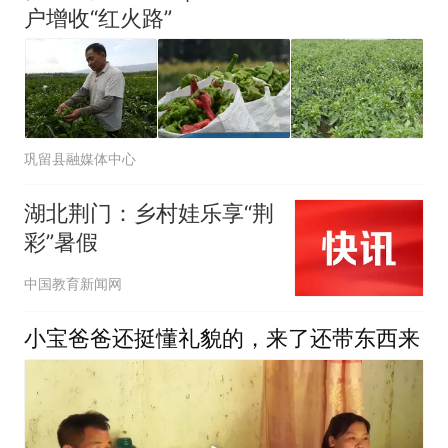
户增收“红火路”
巩留县融媒体中心
湖北荆门：乡村娃乐享“荆
彩”暑假
中国教育新闻网
小宝爸爸还挺懂礼貌的，来了还带东西来