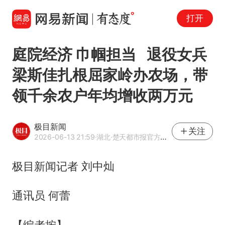
打开
庭院经济 巾帼担当 退役女兵
梁斯佳扎根屈家岭办农场，带
领千余农户年均增收两万元
极目新闻
关注
2026-06-13 21:59
·湖北
·楚天都市报官方网易号
极目新闻记者 刘中灿
通讯员 何蕾