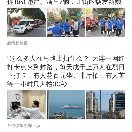
拆16处违建、清车7辆，让街区焕发新颜
滕州新鲜视
“这么多人在马路上拍什么？”大连一网红
打卡点火到封路，每天成千上万人在烈日
下打卡，有人花百元坐咖啡厅拍，有人苦
等一小时只为拍30秒
都市快报橙柿互动