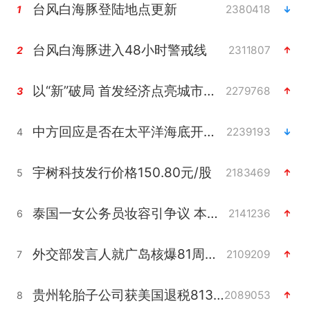
台风白海豚登陆地点更新
2380418
1
台风白海豚进入48小时警戒线
2311807
2
以“新”破局 首发经济点亮城市消费活力
2279768
3
中方回应是否在太平洋海底开采稀土
2239193
4
宇树科技发行价格150.80元/股
2183469
5
泰国一女公务员妆容引争议 本人回应
2141236
6
外交部发言人就广岛核爆81周年等答记者问
2109209
7
贵州轮胎子公司获美国退税8136万
2089053
8