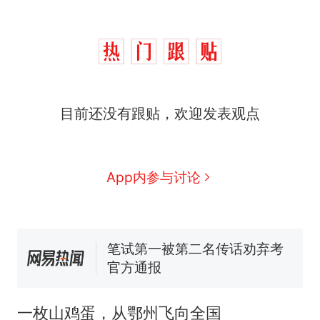
制裁瓜子饺子，美国怕什
热
么？
费大厨“全国小炒肉大王”称
新
号，仅凭视频评出？中国烹饪
协会回应
男子上山采菌偶然发现鸡枞菌
目前还没有跟贴，欢迎发表观点
窝，原地守1天等它长大：挖了
140多朵
那个在床头放菜刀的女孩，因
老师一句“跟我回家”改写了人
生
美国渔民钓获鲨鱼徒手将其拽
App内参与讨论
回大海 目击者直呼震惊 （视频
来源：参考消息）
笔试第一被第二名传话劝弃考
官方通报
制裁瓜子饺子，美国怕什
热
么？
一枚山鸡蛋，从鄂州飞向全国