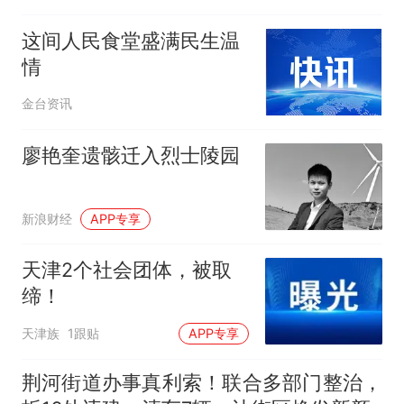
这间人民食堂盛满民生温
情
金台资讯
廖艳奎遗骸迁入烈士陵园
新浪财经
APP专享
天津2个社会团体，被取
缔！
天津族
1跟贴
APP专享
荆河街道办事真利索！联合多部门整治，