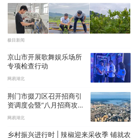
极目新闻
京山市开展歌舞娱乐场所
专项检查行动
网易湖北
荆门市掇刀区召开招商引
资调度会暨“八月招商攻坚
月”动员会议
网易湖北
乡村振兴进行时 | 辣椒迎来采收季 铺就农