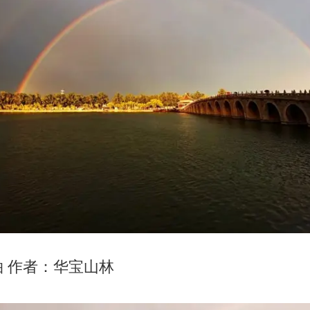
 作者：华宝山林