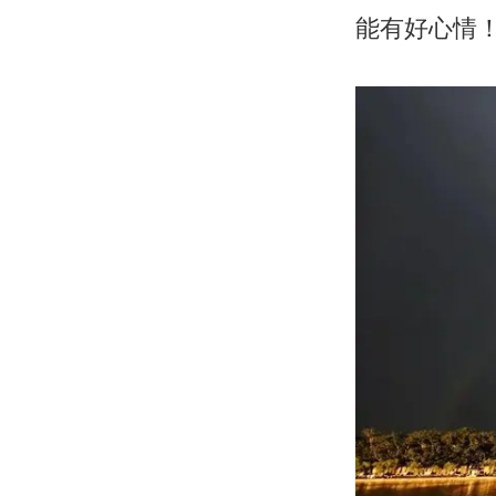
能有好心情