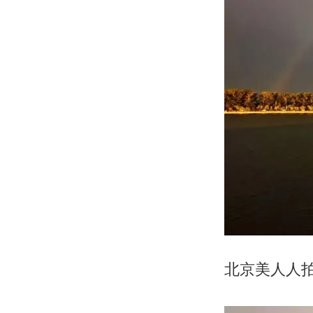
北京美人人拍