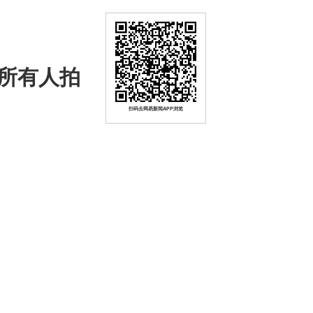
所有人拍
扫码去网易新闻APP浏览