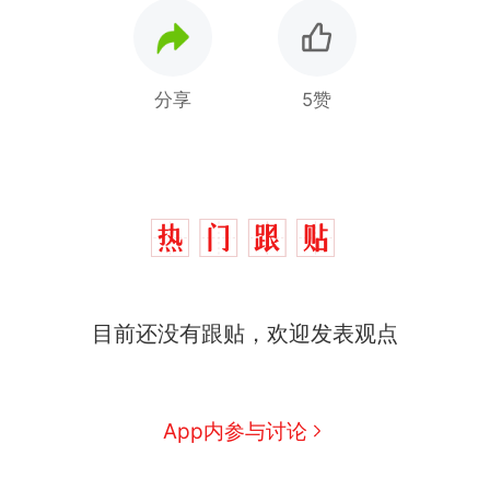
分享
5赞
十多万人报名的考试，成绩
热
全部作废，公平么？
全球唯一没有法定首都的国
新
家，刚改国名，总统就邀请中
国大使骑行绕了几乎整个国境
搬家报价570元，搬到楼下交
目前还没有跟贴，欢迎发表观点
线一圈，还曾两次到中国寻根
5060元才肯搬上楼！女子傻眼
了……
视频丨只要一枚命中就能让航
母瘫痪 轰-6J实力有多强？
空调24小时开着反而更省电？
App内参与讨论
电力部门回应
佛山一中学招聘物理教师，笔