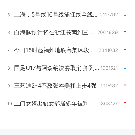
上海：5号线16号线浦江线全线停运
2117792
5
白海豚预计将在浙江苍南到三门一带登陆
2064939
6
今日15时起福州地铁高架区段停运
2041032
7
国足U17与阿森纳决赛取消 并列冠军
1931521
8
王艺迪2-4不敌张本美和止步4强
1915187
9
上门女婿出轨女邻居多年被判重婚罪
1863727
10