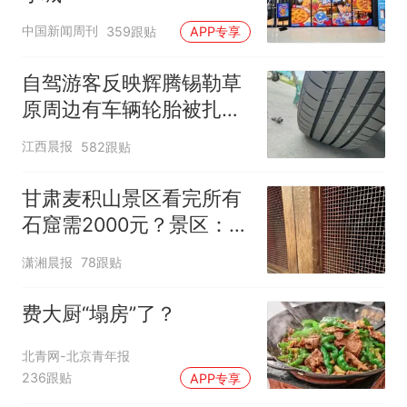
中国新闻周刊
359跟贴
APP专享
自驾游客反映辉腾锡勒草
原周边有车辆轮胎被扎，
修理店铺换胎价格高达千
江西晨报
582跟贴
元，官方发布情况通报
甘肃麦积山景区看完所有
石窟需2000元？景区：部
分石窟受特别保护，游客
潇湘晨报
78跟贴
可按需买
费大厨“塌房”了？
北青网-北京青年报
236跟贴
APP专享