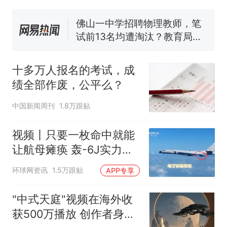
试前13名均遭淘汰？教育局：
已叫停招聘，成立调查组全面
十多万人报名的考试，成绩
热
核查
全部作废，公平么？
十多万人报名的考试，成
绩全部作废，公平么？
中国新闻周刊
1.8万跟贴
视频丨只要一枚命中就能
让航母瘫痪 轰-6J实力有
多强？
环球网资讯
1.5万跟贴
APP专享
"中式天庭"视频在海外收
获500万播放 创作者身份