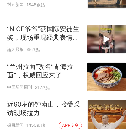
披露
封面新闻
1845跟贴
“NICE爷爷”获国际安徒生
奖，现场重现经典表情
包，向中国粉丝问好
潇湘晨报
65跟贴
“兰州拉面”改名“青海拉
面”，权威回应来了
中国新闻周刊
217跟贴
近90岁的钟南山，接受采
访现场拉力
极目新闻
1450跟贴
APP专享