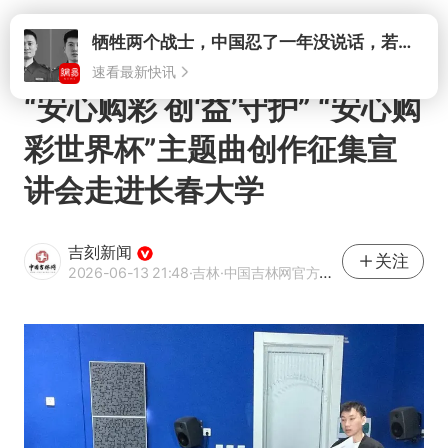
打开
牺牲两个战士，中国忍了一年没说话，若菲律宾死了人，他会开战吗
速看最新快讯
“安心购彩 创‘益’守护” “安心购
彩世界杯”主题曲创作征集宣
讲会走进长春大学
吉刻新闻
关注
2026-06-13 21:48
·吉林
·中国吉林网官方网易号