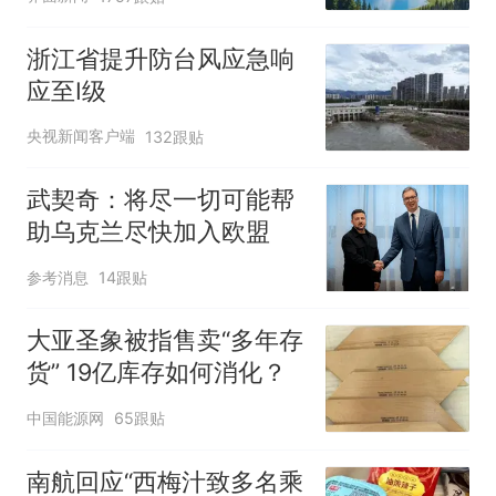
浙江省提升防台风应急响
应至Ⅰ级
央视新闻客户端
132跟贴
武契奇：将尽一切可能帮
助乌克兰尽快加入欧盟
参考消息
14跟贴
大亚圣象被指售卖“多年存
货” 19亿库存如何消化？
中国能源网
65跟贴
南航回应“西梅汁致多名乘