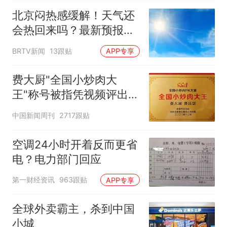
北京闷热感缓解！天气还
会热回来吗？最新预报
——
BRTV新闻
13跟贴
APP专享
费大厨"全国小炒肉大
王"称号被指凭视频评出
官方回应
中国新闻周刊
2717跟贴
空调24小时开着反而更省
电？电力部门回应
第一财经资讯
963跟贴
APP专享
全球外卖霸主，杀到中国
小城