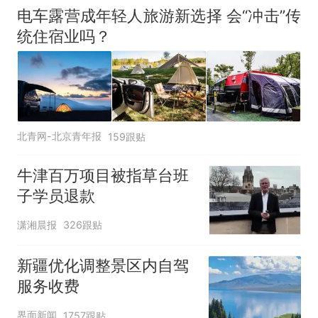
电车露营成年轻人旅游新选择 会“冲击”传
统住宿业吗？
北青网-北京青年报
159跟贴
牛津百万项目被指草台班
子学员退款
潇湘晨报
326跟贴
新疆优化调整景区内自驾
服务收费
界面新闻
1757跟贴