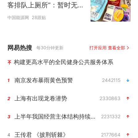
客排队上厕所”：暂时无法
核查是否发放西梅汁
中国能源网
28跟贴
网易热搜
每30分钟更新
打开应用 查看全部
构建更高水平的全民健身公共服务体系
南京发布暴雨黄色预警
2442115
1
上海有出现龙卷潜势
2330863
2
上半年我国经营主体结构持续优化
2231332
3
王传君 《披荆斩棘》
2177664
4