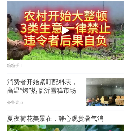
糖糖手工
消费者开始紧盯配料表，
高温“烤”热临沂雪糕市场
齐鲁壹点
夏夜荷花美景在，静心观赏暑气消