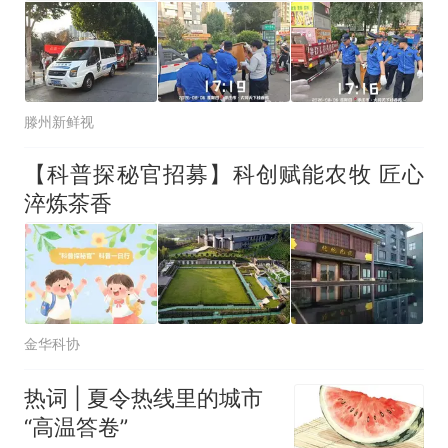
滕州新鲜视
【科普探秘官招募】科创赋能农牧 匠心
淬炼茶香
金华科协
热词 | 夏令热线里的城市
“高温答卷”