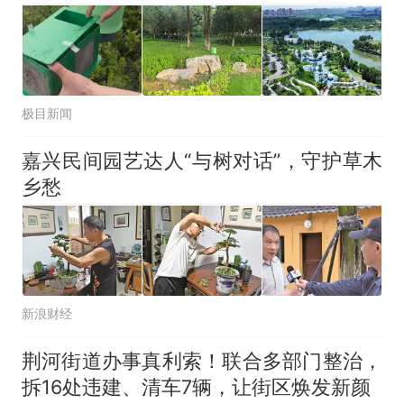
极目新闻
嘉兴民间园艺达人“与树对话”，守护草木
乡愁
新浪财经
荆河街道办事真利索！联合多部门整治，
拆16处违建、清车7辆，让街区焕发新颜