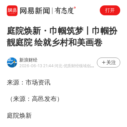
打开
庭院焕新・巾帼筑梦丨巾帼扮
靓庭院 绘就乡村和美画卷
新浪财经
关注
2026-06-13 21:44
·河北
·优质财经领域创作者
来源：市场资讯
（来源：高邑发布）
庭院焕新