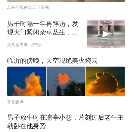
老板的冤种员工
1跟贴
男子时隔一年再拜访，发
现大门紧闭杂草丛生，估
计已经不在了！
搞笑盘中餐
2跟贴
临沂的傍晚，天空现绝美火烧云
齐鲁壹点
男子放牛时在凉亭小憩，片刻过后老牛主
动卧在他身旁