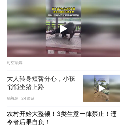
时空融媒
大人转身短暂分心，小孩
悄悄坐猪上路
触视角
24跟贴
农村开始大整顿！3类生意一律禁止！违
令者后果自负！