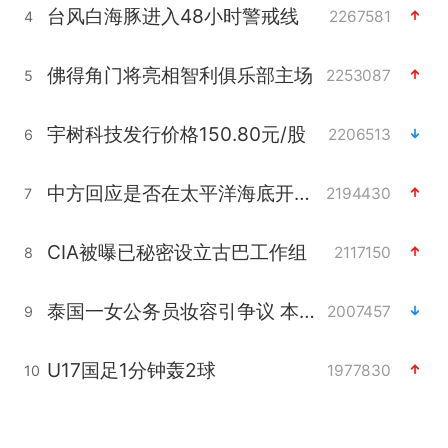
台风白海豚进入48小时警戒线
2267581
4
佛得角门将亮相智利俱乐部主场
2253087
5
宇树科技发行价格150.80元/股
2206513
6
中方回应是否在太平洋海底开采稀土
2194430
7
CIA被曝已秘密设立古巴工作组
2117150
8
泰国一女公务员妆容引争议 本人回应
2007457
9
U17国足1分钟轰2球
1977830
10