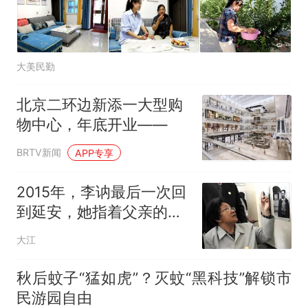
大美民勤
北京二环边新添一大型购
物中心，年底开业——
BRTV新闻
APP专享
2015年，李讷最后一次回
到延安，她指着父亲的照
片讲述细节
大江
秋后蚊子“猛如虎”？灭蚊“黑科技”解锁市
民游园自由