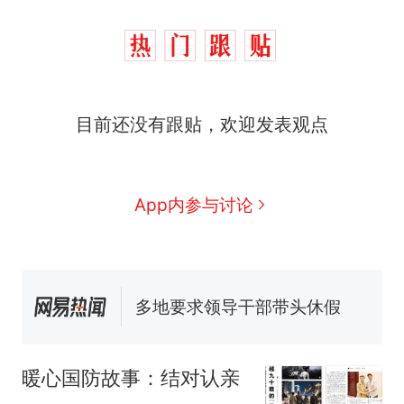
制裁瓜子饺子，美国怕什
热
么？
费大厨“全国小炒肉大王”称
新
号，仅凭视频评出？中国烹饪
协会回应
目前还没有跟贴，欢迎发表观点
男子上山采菌偶然发现鸡枞菌
窝，原地守1天等它长大：挖了
140多朵
美国渔民钓获鲨鱼徒手将其拽
回大海 目击者直呼震惊 （视频
App内参与讨论
来源：参考消息）
笔试第一被第二名传话劝弃考
官方通报
多地要求领导干部带头休假
制裁瓜子饺子，美国怕什
热
么？
暖心国防故事：结对认亲