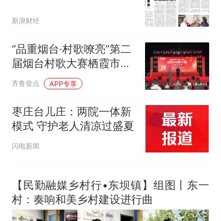
新浪财经
“品重烟台·村歌嘹亮”第二
届烟台村歌大赛栖霞市决
赛圆满落幕
齐鲁壹点
APP专享
枣庄台儿庄：两院一体新
模式 守护老人清凉过盛夏
闪电新闻
【民勤融媒乡村行•东坝镇】组图丨东一
村：奏响和美乡村建设进行曲