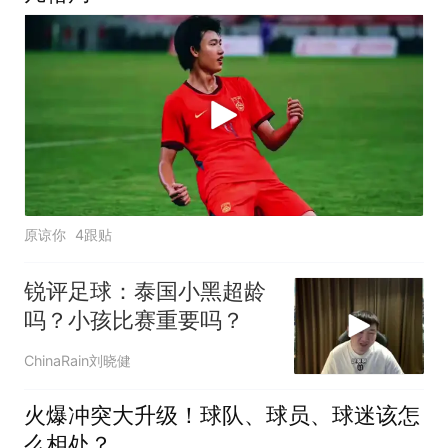
原谅你
4跟贴
锐评足球：泰国小黑超龄
吗？小孩比赛重要吗？
ChinaRain刘晓健
火爆冲突大升级！球队、球员、球迷该怎
么相处？