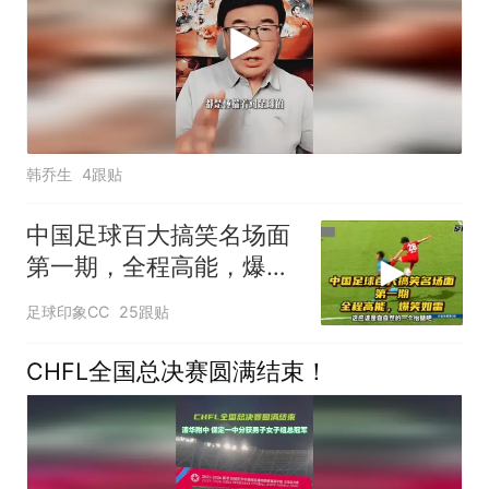
韩乔生
4跟贴
中国足球百大搞笑名场面
第一期，全程高能，爆笑
如雷！
足球印象CC
25跟贴
CHFL全国总决赛圆满结束！