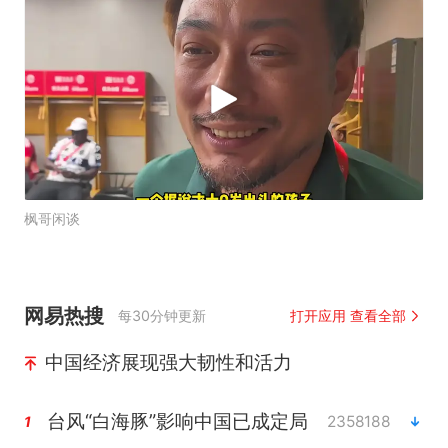
是多少？
枫哥闲谈
网易热搜
每30分钟更新
打开应用 查看全部
中国经济展现强大韧性和活力
台风“白海豚”影响中国已成定局
2358188
1