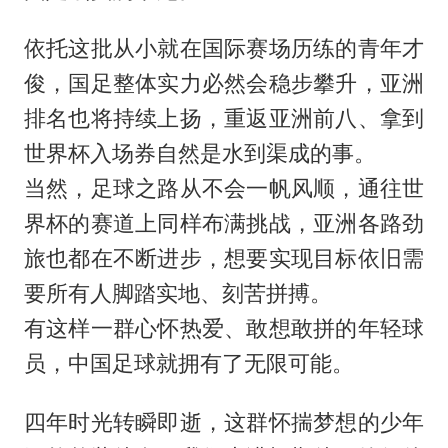
依托这批从小就在国际赛场历练的青年才
俊，国足整体实力必然会稳步攀升，亚洲
排名也将持续上扬，重返亚洲前八、拿到
世界杯入场券自然是水到渠成的事。
当然，足球之路从不会一帆风顺，通往世
界杯的赛道上同样布满挑战，亚洲各路劲
旅也都在不断进步，想要实现目标依旧需
要所有人脚踏实地、刻苦拼搏。
有这样一群心怀热爱、敢想敢拼的年轻球
员，中国足球就拥有了无限可能。
四年时光转瞬即逝，这群怀揣梦想的少年