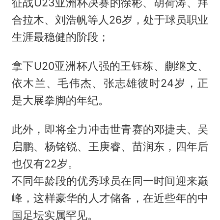
征战U23亚洲杯决赛的徐彬、胡荷涛、拜
合拉木、刘浩帆等人26岁，处于球员职业
生涯最稳健的阶段；
拿下U20亚洲杯八强的王钰栋、蒯继文、
依木兰、毛伟杰、张志雄彼时24岁，正
是大展拳脚的年纪。
此外，即将全力冲击世青赛的邓捷夫、吴
启鹏、杨铭锐、王庚睿、苗润东，四年后
也仅有22岁。
不同年龄段的优秀球员在同一时间迎来巅
峰，这样豪华的人才储备，在近些年的中
国足坛实属罕见。