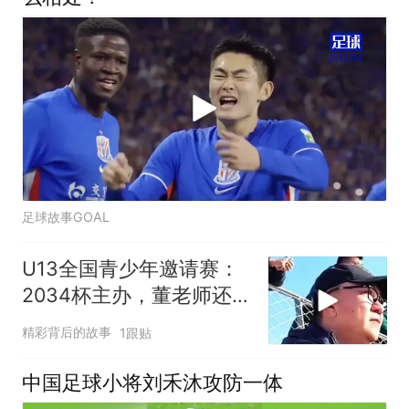
足球故事GOAL
U13全国青少年邀请赛：
2034杯主办，董老师还是
孙老师？
精彩背后的故事
1跟贴
中国足球小将刘禾沐攻防一体