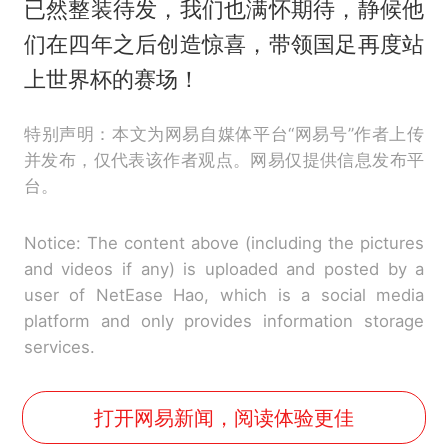
已然整装待发，我们也满怀期待，静候他
们在四年之后创造惊喜，带领国足再度站
上世界杯的赛场！
特别声明：本文为网易自媒体平台“网易号”作者上传
并发布，仅代表该作者观点。网易仅提供信息发布平
台。
Notice: The content above (including the pictures
and videos if any) is uploaded and posted by a
user of NetEase Hao, which is a social media
platform and only provides information storage
services.
打开网易新闻，阅读体验更佳