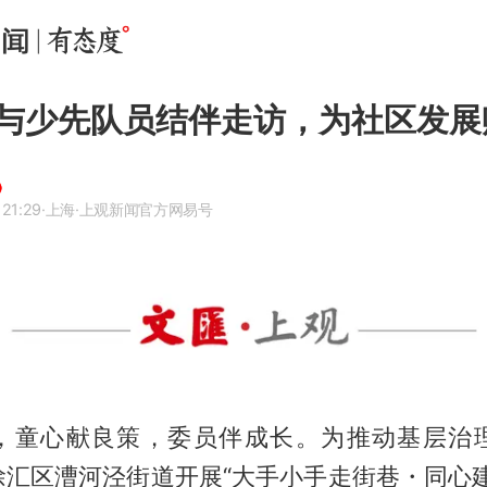
与少先队员结伴走访，为社区发展
 21:29
·上海
·上观新闻官方网易号
，童心献良策，委员伴成长。为推动基层治
徐汇区漕河泾街道开展“大手小手走街巷・同心建