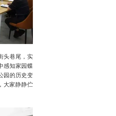
街头巷尾，实
中感知家园蝶
公园的历史变
，大家静静伫