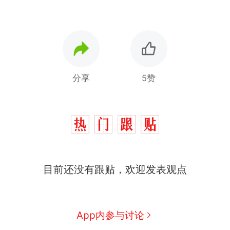
分享
5赞
那个在床头放菜刀的女孩，
热
目前还没有跟贴，欢迎发表观点
因老师一句“跟我回家”改写了
人生
制裁瓜子饺子，美国怕什
新
么？
费大厨“全国小炒肉大王”称
App内参与讨论
号，仅凭视频评出？中国烹饪