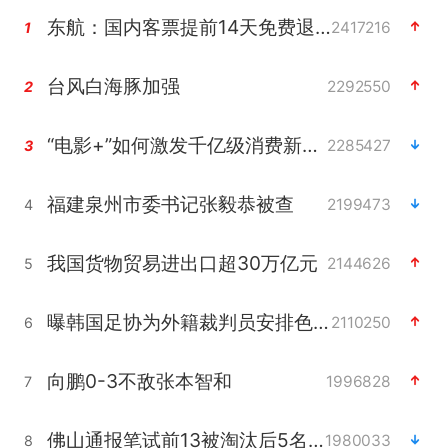
东航：国内客票提前14天免费退改
2417216
1
台风白海豚加强
2292550
2
“电影+”如何激发千亿级消费新活力？
2285427
3
福建泉州市委书记张毅恭被查
2199473
4
我国货物贸易进出口超30万亿元
2144626
5
曝韩国足协为外籍裁判员安排色情招待
2110250
6
向鹏0-3不敌张本智和
1996828
7
佛山通报笔试前13被淘汰后5名进体检
1980033
8