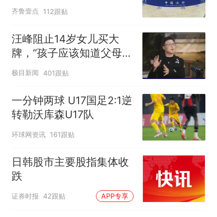
齐鲁壹点
112跟贴
汪峰阻止14岁女儿买大
牌，“孩子应该知道父母的
不易”，称自己买衣服80%
极目新闻
401跟贴
都在淘宝
一分钟两球 U17国足2:1逆
转勒沃库森U17队
环球网资讯
161跟贴
日韩股市主要股指集体收
跌
证券时报
42跟贴
APP专享