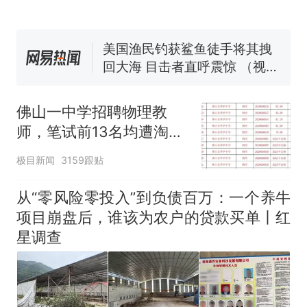
协会回应
男子上山采菌偶然发现鸡枞菌
窝，原地守1天等它长大：挖了
140多朵
美国渔民钓获鲨鱼徒手将其拽
回大海 目击者直呼震惊 （视频
来源：参考消息）
笔试第一被第二名传话劝弃考
官方通报
佛山一中学招聘物理教
那个在床头放菜刀的女孩，
热
师，笔试前13名均遭淘
因老师一句“跟我回家”改写了
汰？教育局：已叫停招
人生
极目新闻
3159跟贴
聘，成立调查组全面核查
从“零风险零投入”到负债百万：一个养牛
项目崩盘后，谁该为农户的贷款买单丨红
星调查