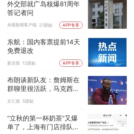
外交部就广岛核爆81周年
答记者问
央视新闻客户端
21跟贴
APP专享
东航：国内客票提前14天
免费退改
新京报
12跟贴
APP专享
布朗谈新队友：詹姆斯在
群聊里很活跃，马克西最
早联系我
文汇报
5跟贴
“立秋的第一杯奶茶”又爆
单了，上海有门店排队超