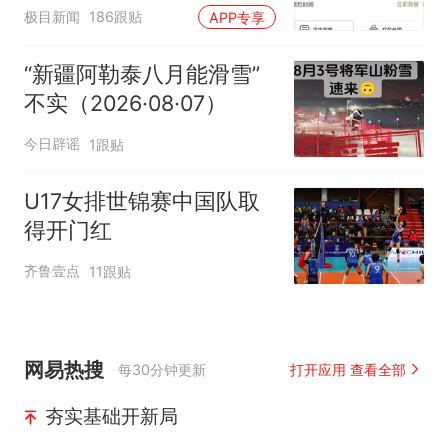
500杯，店员：今天奶茶
极目新闻
186跟贴
APP专享
店都很忙，要等2个多小
时
“新疆阿勒泰八月能滑雪”
不实（2026·08·07）
今日辟谣
1跟贴
U17女排世锦赛中国队取
得开门红
齐鲁壹点
11跟贴
网易热搜
每30分钟更新
打开应用 查看全部
夯实基础开新局