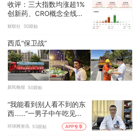
收评：三大指数均涨超1%
创新药、CRO概念全线走
强
财联社
30跟贴
西瓜“保卫战”
新民晚报
50跟贴
“我能看到别人看不到的东
西……”一男子中午吃见手
青没事，晚上再吃却出现
环球网资讯
53跟贴
APP专享
幻觉被紧急送医！