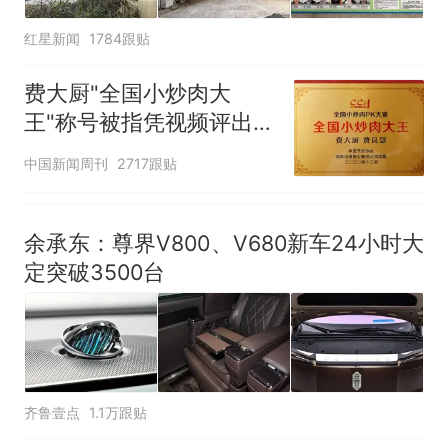
红星新闻
1784跟贴
费大厨"全国小炒肉大
王"称号被指凭视频评出
官方回应
中国新闻周刊
2717跟贴
余承东：尊界V800、V680新车24小时大
定突破3500台
齐鲁壹点
1.1万跟贴