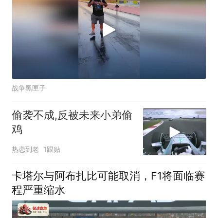
战争黑匣子
偷袭不成,反被未来小弟偷
鸡
热恋到老
1跟贴
卡塔尔与阿布扎比可能取消，F1将面临赛
程严重缩水