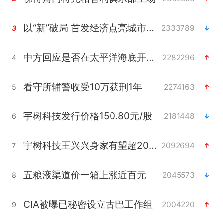
以“新”破局 首发经济点亮城市消费活力
2333789
3
中方回应是否在太平洋海底开采稀土
2282296
4
看守所辅警收受10万获刑1年
2274163
5
宇树科技发行价格150.80元/股
2181448
6
宇树科技王兴兴身家有望超200亿元
2092694
7
五粮液渠道价一箱上涨近百元
2045573
8
CIA被曝已秘密设立古巴工作组
2004220
9