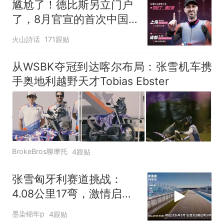
尴尬了！德比斯另立门户
了，8月官宣的首次中国
之行，公开排期并没有和
火山詩话
171跟贴
张雪见面的活动安排
从WSBK夺冠到达喀尔布局：张雪机车携
手奥地利越野天才Tobias Ebster
BrokeBros聊摩托
4跟贴
张雪匈牙利赛道挑战：
4.08公里17弯，激情启
航！
墨染锦年p
4跟贴