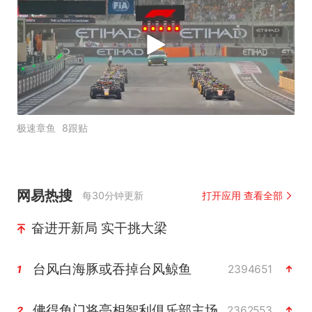
极速章鱼
8跟贴
网易热搜
每30分钟更新
打开应用 查看全部
奋进开新局 实干挑大梁
台风白海豚或吞掉台风鲸鱼
2394651
1
佛得角门将亮相智利俱乐部主场
2362553
2