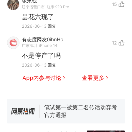
张永钱
15
辽宁省营口市
红米K20 Pro
制裁瓜子饺子，美国怕什
热
昙花六现了
么？
2026-06-13
回复
那个在床头放菜刀的女孩，
新
因老师一句“跟我回家”改写了
有态度网友0ihnHc
人生
12
费大厨“全国小炒肉大王”称
广东深圳
iPhone 14
号，仅凭视频评出？中国烹饪
不是停产了吗
协会回应
男子上山采菌偶然发现鸡枞菌
2026-06-13
回复
窝，原地守1天等它长大：挖了
140多朵
美国渔民钓获鲨鱼徒手将其拽
App内参与讨论
查看更多
回大海 目击者直呼震惊 （视频
来源：参考消息）
笔试第一被第二名传话劝弃考
官方通报
制裁瓜子饺子，美国怕什
热
么？