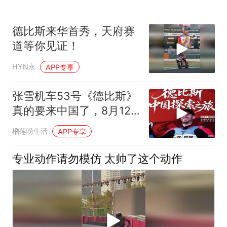
德比斯来华首秀，天府赛
道等你见证！
HYN永
APP专享
张雪机车53号《德比斯》
真的要来中国了，8月12
南昌车仆不见不散
榴莲唠生活
APP专享
专业动作请勿模仿 太帅了这个动作