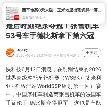
打开
最后时刻绝杀夺冠！张雪机车
53号车手德比斯拿下第六冠
快科技
关注
2026-06-13 21:07
·河南
·快科技官方网易号
快科技6月13日消息，在刚刚结束的2026
世界超级摩托车锦标赛（WSBK）艾米利
亚-罗马涅站WorldSSP组别第一回正赛
中，中国摩托车制造商张雪机车的法国车
手瓦伦丁·
德比斯
夺得冠军，这也是车队