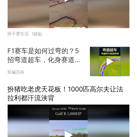
班子爱生活
1跟贴
F1赛车是如何过弯的？5
招弯道超车，化身赛道王
者！ #科普动画
军械百科
​扮猪吃老虎天花板！1000匹高尔夫让法
拉利都汗流浃背