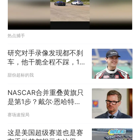
热点捕手
研究对手录像发现都不刹
车，他干脆全程不踩，15
场两胜追平59年纪录
甜份超标的我
NASCAR合并重叠黄旗只
是第1步？戴尔·恩哈特：
大改还在后头
赛场速报局
这是美国超级赛道也是赛