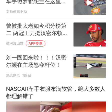
车手做梦都想亖在这里的
地方！
文师傅踩不动
曾被批太老如今积分榜第
二 两冠王力挺汉密尔顿争
冠
星河漫山野
APP专享
刘一圈回来啦！！！汉密
尔顿在主场怒夺杆位！
热恋到老
1跟贴
NASCAR车手衣服布满软管，绝大多数人
都理解错了