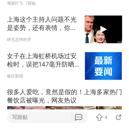
潮菜叶飞
7跟贴
上海这个主持人问题不光
是姿势，还有表情，你看
她采访国人的时候
肆无忌惮的哭
女子在上海虹桥机场过安
检时，误把147毫升防晒
霜放入随身背包，安检员
极目新闻
拿出分装瓶帮她分装，女
子：我遇到了“神仙”安检
很多人爱吃，竟然是假的！上海多家热门
员，工号是HQ3137
餐饮店被曝光，网友热议
写跟贴
4