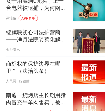
女子用漏洞0元买了上千
台电器被逮捕，为何网友
反应不一？
谭浩俊
APP专享
锦旗映初心司法护营商
——净月法院妥善化解劳
动争议助力企业规范发展
金台资讯
商标权的保护边界在哪
里？（法治头条）
人民网
12跟贴
南通一烧烤店主长期用猪
肉冒充牛羊肉售卖，被判
刑并处罚金12万