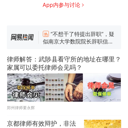
App内参与讨论
“不想干了特提出辞职”，疑
热
似南京大学数院院长辞职信流
传，院方回应：喻良教授已卸
费大厨“全国小炒肉大王”称
新
任院长一职，不清楚辞职信来
号，仅凭视频评出？中国烹饪
律师解答：武陟县看守所的地址在哪里？
源；曾用手绘图做头像
协会回应
男子上山采菌偶然发现鸡枞菌
家属可以委托律师会见吗？
窝，原地守1天等它长大：挖了
140多朵
美国渔民钓获鲨鱼徒手将其拽
回大海 目击者直呼震惊 （视频
来源：参考消息）
制裁瓜子饺子，美国怕什么？
郑州律师要永辉
笔试第一被第二名传话劝弃考
官方通报
京都律师有效辩护，非法
“不想干了特提出辞职”，疑
热