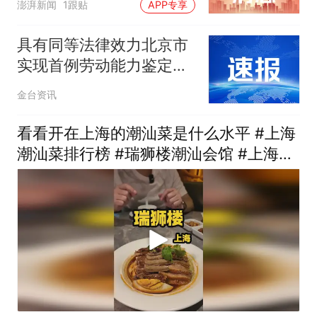
澎湃新闻
1跟贴
APP专享
具有同等法律效力北京市
实现首例劳动能力鉴定结
论电子送达
金台资讯
看看开在上海的潮汕菜是什么水平 #上海
潮汕菜排行榜 #瑞狮楼潮汕会馆 #上海探
店