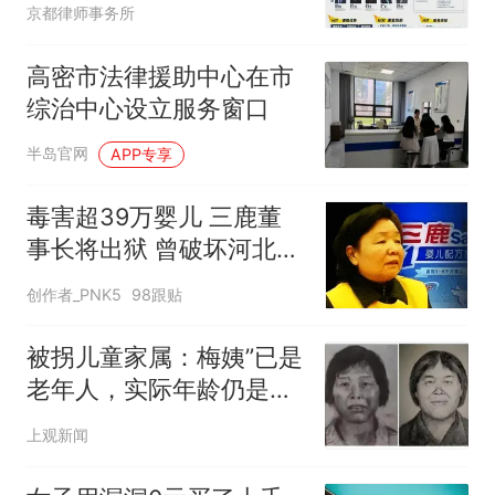
京都律师事务所
高密市法律援助中心在市
综治中心设立服务窗口
半岛官网
APP专享
毒害超39万婴儿 三鹿董
事长将出狱 曾破坏河北无
数家庭
创作者_PNK5
98跟贴
被拐儿童家属：梅姨”已是
老年人，实际年龄仍是
谜，若满75周岁或不适用
上观新闻
死刑