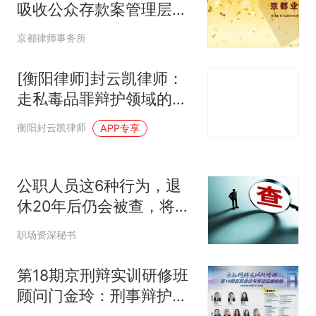
吸收公众存款案管理层当
似南京大学数院院长辞职信流
事人成功取保
传，院方回应：喻良教授已卸
京都律师事务所
任院长一职，不清楚辞职信来
源；曾用手绘图做头像
[衡阳律师]封云凯律师：
走私毒品罪辩护领域的卓
越之选
衡阳封云凯律师
APP专享
公职人员这6种行为，退
休20年后仍会被查，将终
身追责！
职场资深秘书
第18期京刑辩实训研修班
顾问门金玲：刑事辩护核
心进阶