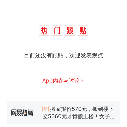
目前还没有跟贴，欢迎发表观点
那个在床头放菜刀的女孩，
App内参与讨论
热
因老师一句“跟我回家”改写了
人生
搬家报价570元，搬到楼下
新
交5060元才肯搬上楼！女子傻
眼了……
空调24小时开着反而更省电？
电力部门回应
佛山一中学招聘物理教师，笔