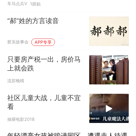
车马点兵V
1跟贴
“郝”姓的方言读音
胶东故事会
APP专享
只要房产税一出，房价马
上就会跌
流苏晚晴
社区儿童大战，儿童不宜
看
抽屉电影2018
年轻漂亮女孩被骗进园区，遭遇非人待遇