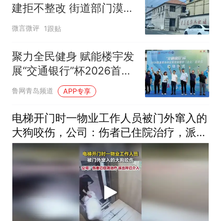
建拒不整改 街道部门漠视
群众投诉无回应
微言微评
1跟贴
聚力全民健身 赋能楼宇发
展“交通银行”杯2026首届
青岛市全民健身楼宇（企
鲁网青岛频道
APP专享
业）运动会正式开赛
电梯开门时一物业工作人员被门外窜入的
大狗咬伤，公司：伤者已住院治疗，派出
所已介入