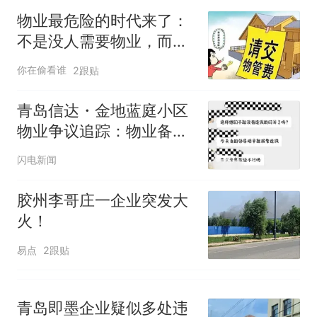
试前13名均遭淘汰？教育局：
物业最危险的时代来了：
已叫停招聘，成立调查组全面
“不建议大家买深色蛋糕”上热
不是没人需要物业，而是
核查
搜，网友：天塌了！
没人相信物业
你在偷看谁
2跟贴
南航一航班疑向乘客发放西梅
汁，致多名乘客在飞行途中排
青岛信达・金地蓝庭小区
队上厕所！乘客：机上100多
那个在床头放菜刀的女孩，
热
人只有2个厕所；客服回应：并
因老师一句“跟我回家”改写了
物业争议追踪：物业备案
非每架飞机都会发放西梅汁
人生
存瑕疵、业主大会投票引
闪电新闻
质疑，西海岸新区首创业
委会履职指引落地遇堵点
胶州李哥庄一企业突发大
火！
易点
2跟贴
青岛即墨企业疑似多处违