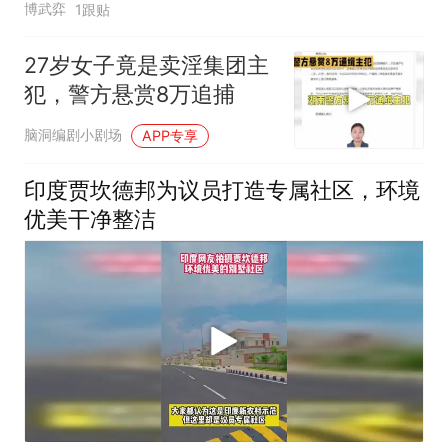
博武弈
1跟贴
27岁女子竟是卖淫集团主
犯，警方悬赏8万追捕
脑洞编剧小剧场
APP专享
印度贾坎德邦为议员打造专属社区，环境
优美干净整洁