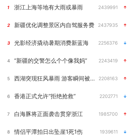
浙江上海等地有大雨或暴雨
2439991
1
新疆优化调整景区内自驾服务费
2437935
2
光影经济撬动暑期消费新蓝海
2256376
3
“新疆的交警怎么个个像我妈”
2243419
4
西湖突现狂风暴雨 游客瞬间被浇透
2208163
5
香港正式允许“拒绝抢救”
2202771
6
白海豚将正面袭击贯穿浙江
1985700
7
情侣平潭拍日出坠崖1死1伤
1939611
8