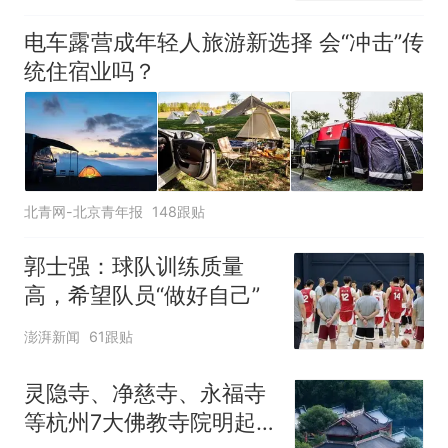
电车露营成年轻人旅游新选择 会“冲击”传
统住宿业吗？
北青网-北京青年报
148跟贴
郭士强：球队训练质量
高，希望队员“做好自己”
澎湃新闻
61跟贴
灵隐寺、净慈寺、永福寺
等杭州7大佛教寺院明起