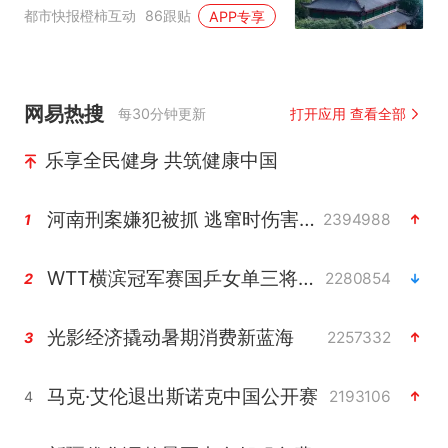
临时关闭，别跑空了
都市快报橙柿互动
86跟贴
APP专享
网易热搜
每30分钟更新
打开应用 查看全部
乐享全民健身 共筑健康中国
河南刑案嫌犯被抓 逃窜时伤害多人
2394988
1
WTT横滨冠军赛国乒女单三将晋级四强
2280854
2
光影经济撬动暑期消费新蓝海
2257332
3
马克·艾伦退出斯诺克中国公开赛
2193106
4