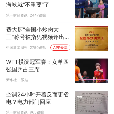
海峡就“不重要”了
第一财经资讯
2447跟贴
费大厨"全国小炒肉大
王"称号被指凭视频评出
官方回应
中国新闻周刊
2750跟贴
APP专享
WTT横滨冠军赛：女单四
强国乒占三席
新华社
1跟贴
空调24小时开着反而更省
电？电力部门回应
第一财经资讯
965跟贴