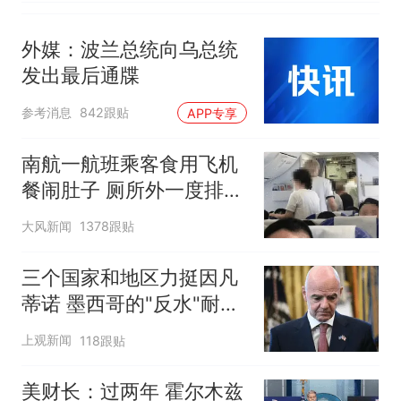
外媒：波兰总统向乌总统
发出最后通牒
参考消息
842跟贴
APP专享
南航一航班乘客食用飞机
餐闹肚子 厕所外一度排长
队
大风新闻
1378跟贴
三个国家和地区力挺因凡
蒂诺 墨西哥的"反水"耐人
寻味
上观新闻
118跟贴
美财长：过两年 霍尔木兹