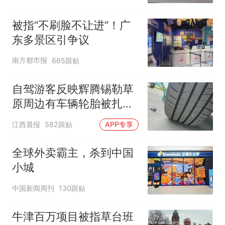
被指“不刷脸不让进”！广
东多景区引争议
南方都市报
665跟贴
自驾游客反映辉腾锡勒草
原周边有车辆轮胎被扎，
修理店铺换胎价格高达千
江西晨报
582跟贴
APP专享
元，官方发布情况通报
全球外卖霸主，杀到中国
小城
中国新闻周刊
130跟贴
牛津百万项目被指草台班