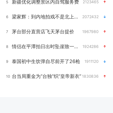
新疆优化调整景区内自驾服务费
2123465
5
梁家辉：到内地拍戏不是北上是回归
2072432
6
茅台部分直营店飞天茅台提价
1967980
7
情侣在平潭拍日出时坠崖致一死一伤
1924286
8
泰国初中生饮弹自尽前开了26枪
1911120
9
台当局重金为“台独”织“皇帝新衣”
1830836
10