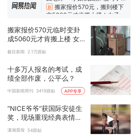
人生
搬家报价570元，搬到楼下
新
交5060元才肯搬上楼！女子傻
眼了……
十多万人报名的考试，成绩全
部作废，公平么？
搬家报价570元临时变卦
空调24小时开着反而更省电？
成5060元才肯搬上楼 女
电力部门回应
子傻眼
佛山一中学招聘物理教师，笔
极目新闻
2.1万跟贴
试前13名均遭淘汰？教育局：
已叫停招聘，成立调查组全面
“不建议大家买深色蛋糕”上热
十多万人报名的考试，成
核查
搜，网友：天塌了！
绩全部作废，公平么？
那个在床头放菜刀的女孩，
热
中国新闻周刊
3419跟贴
APP专享
因老师一句“跟我回家”改写了
人生
“NICE爷爷”获国际安徒生
奖，现场重现经典表情
包，向中国粉丝问好
潇湘晨报
54跟贴