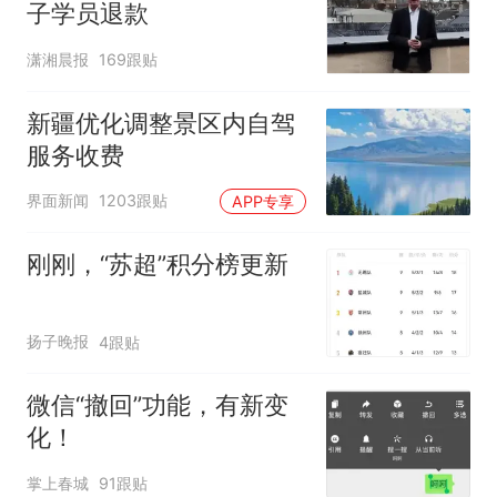
子学员退款
潇湘晨报
169跟贴
新疆优化调整景区内自驾
服务收费
界面新闻
1203跟贴
APP专享
刚刚，“苏超”积分榜更新
扬子晚报
4跟贴
微信“撤回”功能，有新变
化！
掌上春城
91跟贴