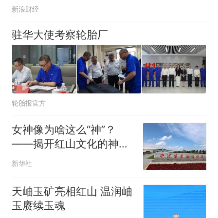
新浪财经
驻华大使考察轮胎厂
轮胎报官方
女神像为啥这么“神”？
——揭开红山文化的神秘
面纱
新华社
天岫玉矿亮相红山 温润岫
玉赓续玉魂