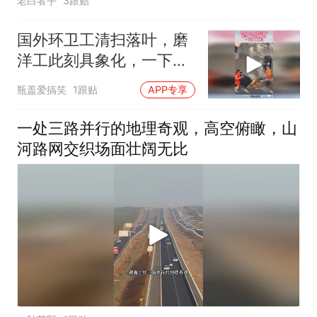
老白者乎
3跟贴
国外环卫工清扫落叶，磨
洋工此刻具象化，一下多
了工位！
瓶盖爱搞笑
1跟贴
APP专享
一处三路并行的地理奇观，高空俯瞰，山
河路网交织场面壮阔无比