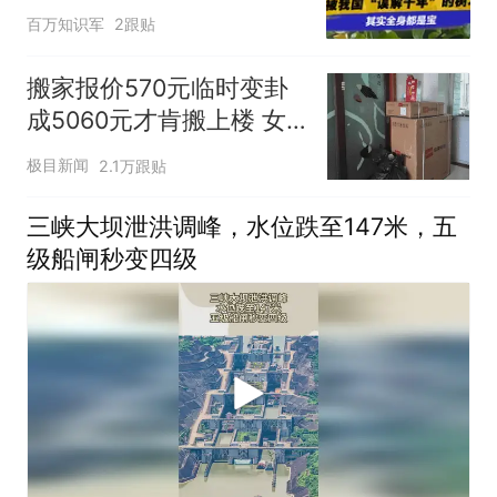
农户砍来当柴烧！
百万知识军
2跟贴
搬家报价570元临时变卦
成5060元才肯搬上楼 女
子傻眼
极目新闻
2.1万跟贴
三峡大坝泄洪调峰，水位跌至147米，五
级船闸秒变四级