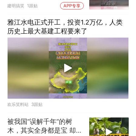
的屁股后面追
建明搞笑
1跟贴
APP专享
雅江水电正式开工，投资1.2万亿，人类
历史上最大基建工程要来了
欢乐笑料站
3跟贴
被我国“误解千年”的树
木，其实全身都是宝 却被