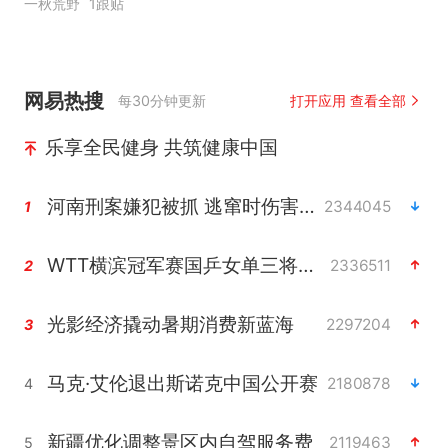
一秋荒野
1跟贴
网易热搜
每30分钟更新
打开应用 查看全部
乐享全民健身 共筑健康中国
河南刑案嫌犯被抓 逃窜时伤害多人
2344045
1
WTT横滨冠军赛国乒女单三将晋级四强
2336511
2
光影经济撬动暑期消费新蓝海
2297204
3
马克·艾伦退出斯诺克中国公开赛
2180878
4
新疆优化调整景区内自驾服务费
2119463
5