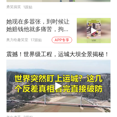
勇笑搞笑
1跟贴
她现在多嚣张，到时候让
她赔钱他就多痛苦，拘留
是最好的办法
奥力给趣笑堂
17跟贴
APP专享
震撼！世界级工程，运城大坝全景揭秘！