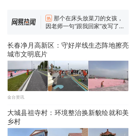
那个在床头放菜刀的女孩，
热
因老师一句“跟我回家”改写了
人生
搬家报价570元，搬到楼下
新
交5060元才肯搬上楼！女子傻
长春净月高新区：守好岸线生态阵地擦亮
眼了……
十多万人报名的考试，成绩全
城市文明底片
部作废，公平么？
空调24小时开着反而更省电？
电力部门回应
佛山一中学招聘物理教师，笔
试前13名均遭淘汰？教育局：
金台资讯
已叫停招聘，成立调查组全面
“不建议大家买深色蛋糕”上热
核查
搜，网友：天塌了！
大城县祖寺村：环境整治换新貌绘就和美
那个在床头放菜刀的女孩，
热
乡村
因老师一句“跟我回家”改写了
人生