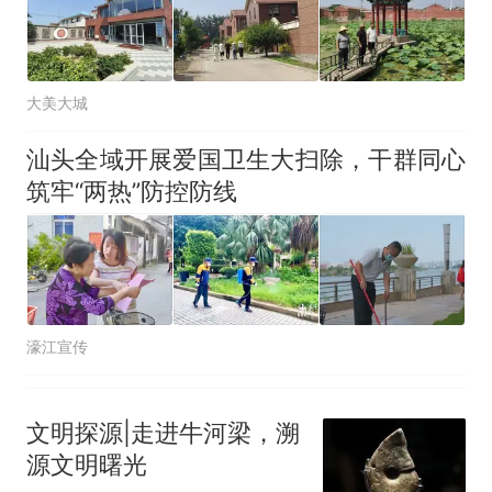
大美大城
汕头全域开展爱国卫生大扫除，干群同心
筑牢“两热”防控防线
濠江宣传
文明探源|走进牛河梁，溯
源文明曙光