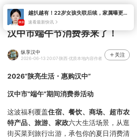
打开
汉中市端午节消费券来了！
纵享汉中
关注
2026-06-13 20:07
·陕西
·优质本地内容作者
2026“陕亮生活・惠购汉中”
汉中市“端午”期间消费券活动
这波福利覆盖
住宿、餐饮、商场、超市农
特产品、旅游、家政
六大生活场景，从逛
街买菜到旅行出游，承包你的夏日消费清