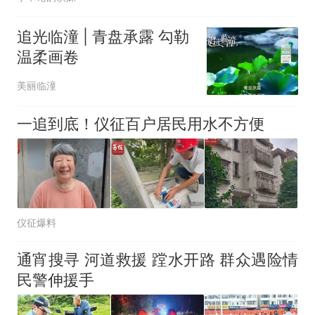
追光临潼 | 青盘承露 勾勒
温柔画卷
美丽临潼
一追到底！仪征百户居民用水不方便
仪征爆料
通宵搜寻 河道救援 蹚水开路 群众遇险情
民警伸援手