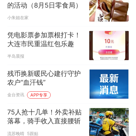
的活动（8月5日零食局）
小朱姐在家
凭电影票参加票根打卡！
大连市民重温红包乐趣
半岛晨报
残币换新暖民心建行守护
农户“血汗钱”
金台资讯
APP专享
75人抢十几单！外卖补贴
落幕，骑手收入直接腰斩
流苏晚晴
5跟贴