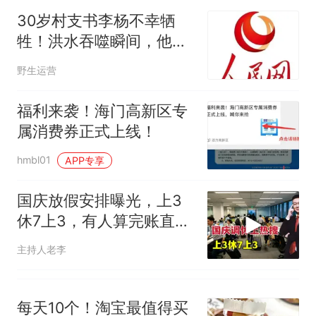
哥士兵搬起大石块投向移民引
30岁村支书李杨不幸牺
争议，此前一天内数万人从摩
牲！洪水吞噬瞬间，他把
洛哥涌入西班牙
搭档推出车外
野生运营
福利来袭！海门高新区专
属消费券正式上线！
hmbl01
APP专享
国庆放假安排曝光，上3
休7上3，有人算完账直接
破防！
主持人老李
每天10个！淘宝最值得买