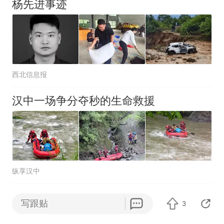
杨先进事迹
西北信息报
汉中一场争分夺秒的生命救援
纵享汉中
最后一刻，他拼力将同伴
写跟贴
3
托举出车外