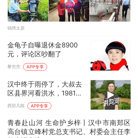
锦绣太原
金龟子自曝退休金8900
元，评论区吵翻了
黎兜兜
APP专享
汉中终于雨停了，大叔去
区县界河看洪水，1981年
曾经洪水漫桥
西部凡陈
APP专享
青春赴山河 生命护乡梓丨汉中市南郑区
高台镇立峰村党总支书记、村委会主任李