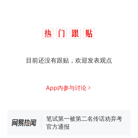
西班牙飞地休达边境，摩洛
热
哥士兵搬起大石块投向移民引
争议，此前一天内数万人从摩
男子上山采菌偶然发现鸡枞
新
洛哥涌入西班牙
目前还没有跟贴，欢迎发表观点
菌窝，原地守1天等它长大：挖
了140多朵
费大厨“全国小炒肉大王”称
号，仅凭视频评出？中国烹饪
协会回应
美国一场追捕行动中，一男子
App内参与讨论
在车辆行驶中爬上车顶跳舞。
（新京报）
笔试第一被第二名传话劝弃考
官方通报
惊艳！字都飘起来了 博主在田
间创作“悬浮字” 网友：真·裸眼
3D！
西班牙飞地休达边境，摩洛
热