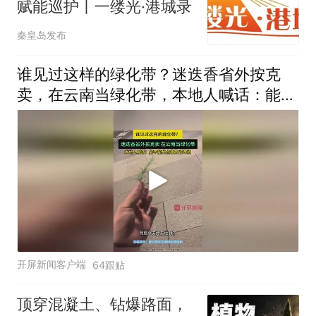
赋能巡护丨一缕光·港城录
秦皇岛发布
谁见过这样的绿化带？迷迭香省外按克
卖，在云南当绿化带，本地人喊话：能不
能种点薄荷、折耳根 来源
开屏新闻客户端
64跟贴
顶穿混凝土、钻爆路面，