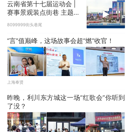
云南省第十七届运动会 |
赛事景观装点街巷 主题道
旗氛围浓厚
8099999街头巷尾
“言”值巅峰，这场故事会超“燃”收官！
上海奉贤
昨晚，利川东方城这一场“红歌会”你听到
了没？