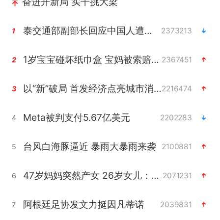
奋进开新局 实干挑大梁
泰交通部副部长回应中国人遭歧视手势
2373213
1
1岁宝宝碰坏纸巾盒 宝妈被索赔924元
2367451
2
以“新”破局 首发经济点亮城市消费活力
2216474
3
Meta被判支付5.67亿美元
2202283
4
台风白海豚逼近 暴雨大暴雨来袭
2100881
5
47岁妈妈突然产女 26岁女儿：很震惊
2071231
6
阿根廷足协发文力挺因凡蒂诺
2039831
7