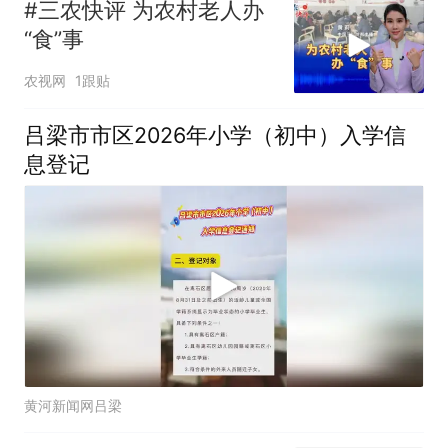
#三农快评 为农村老人办
“食”事
农视网
1跟贴
吕梁市市区2026年小学（初中）入学信
息登记
黄河新闻网吕梁