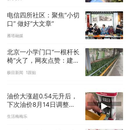
电信四所社区：聚焦“小切
口” 做好“大文章”
雁塔融媒
北京一小学门口“一根杆长
椅”火了，网友点赞：建议
全国推广
极目新闻
1跟贴
油价大涨超0.54元升后，
下次油价8月14日调整，
或下跌11
生活梅梅乐