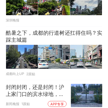
深圳晚报
酷暑之下，成都的行道树还扛得住吗？实
踩主城篇
成都向上UP
2跟贴
封闭封闭，还是封闭！沪
上家门口的滨水绿地，建
成两年“不开放”！居民“铤
新民晚报
1跟贴
APP专享
而走险”