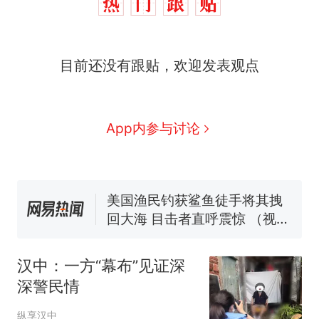
那个在床头放菜刀的女孩，
热
因老师一句“跟我回家”改写了
人生
制裁瓜子饺子，美国怕什
新
目前还没有跟贴，欢迎发表观点
么？
费大厨“全国小炒肉大王”称
号，仅凭视频评出？中国烹饪
协会回应
男子上山采菌偶然发现鸡枞菌
App内参与讨论
窝，原地守1天等它长大：挖了
140多朵
美国渔民钓获鲨鱼徒手将其拽
回大海 目击者直呼震惊 （视频
来源：参考消息）
笔试第一被第二名传话劝弃考
官方通报
那个在床头放菜刀的女孩，
热
因老师一句“跟我回家”改写了
汉中：一方“幕布”见证深
人生
深警民情
纵享汉中