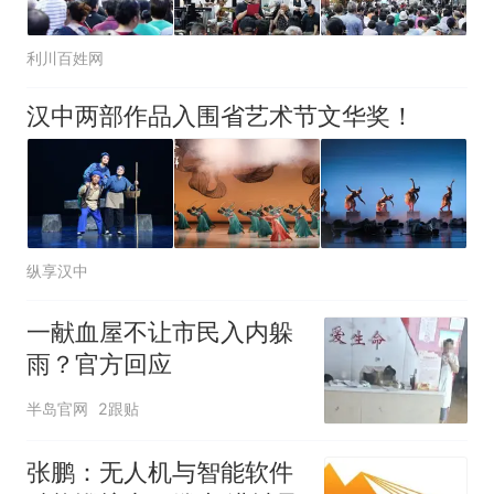
利川百姓网
汉中两部作品入围省艺术节文华奖！
纵享汉中
一献血屋不让市民入内躲
雨？官方回应
半岛官网
2跟贴
张鹏：无人机与智能软件