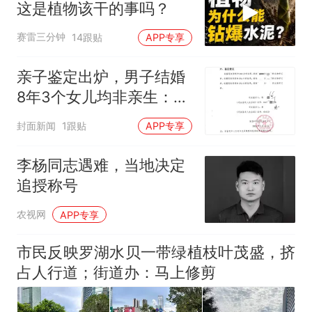
这是植物该干的事吗？
赛雷三分钟
14跟贴
APP专享
亲子鉴定出炉，男子结婚
8年3个女儿均非亲生：已
向妻子提起诉讼，要求离
封面新闻
1跟贴
APP专享
婚、返还抚育开支并赔偿
精神抚慰金
李杨同志遇难，当地决定
追授称号
农视网
APP专享
市民反映罗湖水贝一带绿植枝叶茂盛，挤
占人行道；街道办：马上修剪